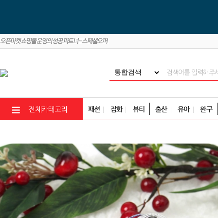
패션
잡화
뷰티
출산
유아
완구
전체카테고리