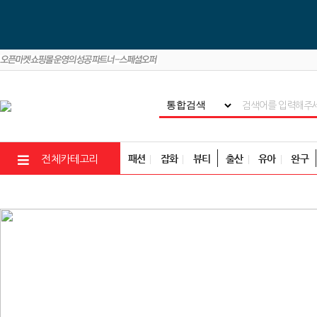
패션
잡화
뷰티
출산
유아
완구
전체카테고리