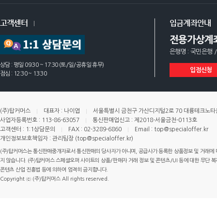
고객센터
입금계좌안내
전용가상계
은행명 : 국민은행 /
상담 : 평일 09:30 ~ 17:30 (토/일/공휴일 휴무)
입점신청
점심 : 12:30 ~ 13:30
(주)탑커머스
대표자 : 나이엽
서울특별시 금천구 가산디지털2로 70 대륭테크노타운 
사업자등록번호 : 113-86-63057
통신판매업신고 : 제2018-서울금천-0113호
고객센터 : 1:1상담문의
FAX : 02-3289-6860
Email : top@specialoffer.kr
개인정보보호책임자 : 관리팀장 (top@specialoffer.kr)
(주)탑커머스는 통신판매중개자로서 통신판매의 당사자가 아니며, 공급사가 등록한 상품정보 및 거래에 
지 않습니다. (주)탑커머스 스페셜오퍼 사이트의 상품/판매자 거래 정보 및 콘텐츠/UI 등에 대한 무단 복제
콘텐츠 산업 진흥법 등에 의하여 엄격히 금지합니다.
Copyright ⓒ (주)탑커머스 All rights reserved.