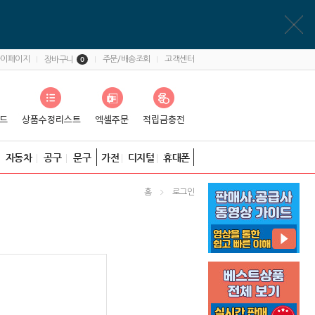
마이페이지
주문/배송조회
고객센터
장바구니
0
자동차
공구
문구
가전
디지털
휴대폰
홈
로그인