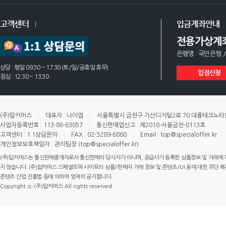
고객센터
입금계좌안내
전용가상계
은행명 : 국민은행 /
상담 : 평일 09:30 ~ 17:30 (토/일/공휴일 휴무)
입점신청
점심 : 12:30 ~ 13:30
(주)탑커머스
대표자 : 나이엽
서울특별시 금천구 가산디지털2로 70 대륭테크노타운 
사업자등록번호 : 113-86-63057
통신판매업신고 : 제2018-서울금천-0113호
고객센터 : 1:1상담문의
FAX : 02-3289-6860
Email : top@specialoffer.kr
개인정보보호책임자 : 관리팀장 (top@specialoffer.kr)
(주)탑커머스는 통신판매중개자로서 통신판매의 당사자가 아니며, 공급사가 등록한 상품정보 및 거래에 
지 않습니다. (주)탑커머스 스페셜오퍼 사이트의 상품/판매자 거래 정보 및 콘텐츠/UI 등에 대한 무단 복제
콘텐츠 산업 진흥법 등에 의하여 엄격히 금지합니다.
Copyright ⓒ (주)탑커머스 All rights reserved.