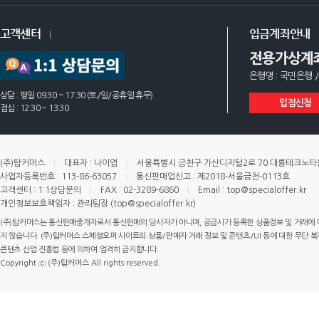
고객센터
입금계좌안내
전용가상계
은행명 : 국민은행 /
상담 : 평일 09:30 ~ 17:30 (토/일/공휴일 휴무)
입점신청
점심 : 12:30 ~ 13:30
(주)탑커머스
대표자 : 나이엽
서울특별시 금천구 가산디지털2로 70 대륭테크노타운 
사업자등록번호 : 113-86-63057
통신판매업신고 : 제2018-서울금천-0113호
고객센터 : 1:1상담문의
FAX : 02-3289-6860
Email : top@specialoffer.kr
개인정보보호책임자 : 관리팀장 (top@specialoffer.kr)
(주)탑커머스는 통신판매중개자로서 통신판매의 당사자가 아니며, 공급사가 등록한 상품정보 및 거래에 
지 않습니다. (주)탑커머스 스페셜오퍼 사이트의 상품/판매자 거래 정보 및 콘텐츠/UI 등에 대한 무단 복제
콘텐츠 산업 진흥법 등에 의하여 엄격히 금지합니다.
Copyright ⓒ (주)탑커머스 All rights reserved.