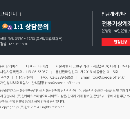
고객센터
입금계좌안내
전용가상계
은행명 : 국민은행 /
상담 : 평일 09:30 ~ 17:30 (토/일/공휴일 휴무)
입점신청
점심 : 12:30 ~ 13:30
(주)탑커머스
대표자 : 나이엽
서울특별시 금천구 가산디지털2로 70 대륭테크노타운 
사업자등록번호 : 113-86-63057
통신판매업신고 : 제2018-서울금천-0113호
고객센터 : 1:1상담문의
FAX : 02-3289-6860
Email : top@specialoffer.kr
개인정보보호책임자 : 관리팀장 (top@specialoffer.kr)
(주)탑커머스는 통신판매중개자로서 통신판매의 당사자가 아니며, 공급사가 등록한 상품정보 및 거래에 
지 않습니다. (주)탑커머스 스페셜오퍼 사이트의 상품/판매자 거래 정보 및 콘텐츠/UI 등에 대한 무단 복제
콘텐츠 산업 진흥법 등에 의하여 엄격히 금지합니다.
Copyright ⓒ (주)탑커머스 All rights reserved.