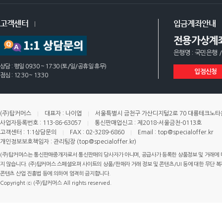
고객센터
입금계좌안내
전용가상계
은행명 : 국민은행 /
상담 : 평일 09:30 ~ 17:30 (토/일/공휴일 휴무)
입점신청
점심 : 12:30 ~ 13:30
(주)탑커머스
대표자 : 나이엽
서울특별시 금천구 가산디지털2로 70 대륭테크노타운 
사업자등록번호 : 113-86-63057
통신판매업신고 : 제2018-서울금천-0113호
고객센터 : 1:1상담문의
FAX : 02-3289-6860
Email : top@specialoffer.kr
개인정보보호책임자 : 관리팀장 (top@specialoffer.kr)
(주)탑커머스는 통신판매중개자로서 통신판매의 당사자가 아니며, 공급사가 등록한 상품정보 및 거래에 
지 않습니다. (주)탑커머스 스페셜오퍼 사이트의 상품/판매자 거래 정보 및 콘텐츠/UI 등에 대한 무단 복제
콘텐츠 산업 진흥법 등에 의하여 엄격히 금지합니다.
Copyright ⓒ (주)탑커머스 All rights reserved.