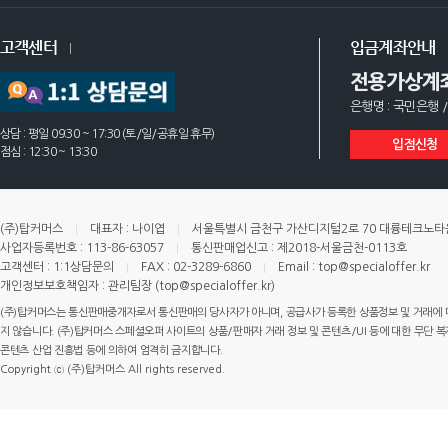
고객센터
입금계좌안내
전용가상계
은행명 : 국민은행 /
상담 : 평일 09:30 ~ 17:30 (토/일/공휴일 휴무)
입점신청
점심 : 12:30 ~ 13:30
(주)탑커머스
대표자 : 나이엽
서울특별시 금천구 가산디지털2로 70 대륭테크노타운 
사업자등록번호 : 113-86-63057
통신판매업신고 : 제2018-서울금천-0113호
고객센터 : 1:1상담문의
FAX : 02-3289-6860
Email : top@specialoffer.kr
개인정보보호책임자 : 관리팀장 (top@specialoffer.kr)
(주)탑커머스는 통신판매중개자로서 통신판매의 당사자가 아니며, 공급사가 등록한 상품정보 및 거래에 
지 않습니다. (주)탑커머스 스페셜오퍼 사이트의 상품/판매자 거래 정보 및 콘텐츠/UI 등에 대한 무단 복제
콘텐츠 산업 진흥법 등에 의하여 엄격히 금지합니다.
Copyright ⓒ (주)탑커머스 All rights reserved.