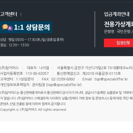
고객센터
입금계좌안내
전용가상계
은행명 : 국민은행 /
상담 : 평일 09:30 ~ 17:30 (토/일/공휴일 휴무)
입점신청
점심 : 12:30 ~ 13:30
(주)탑커머스
대표자 : 나이엽
서울특별시 금천구 가산디지털2로 70 대륭테크노타운 
사업자등록번호 : 113-86-63057
통신판매업신고 : 제2018-서울금천-0113호
고객센터 : 1:1상담문의
FAX : 02-3289-6860
Email : top@specialoffer.kr
개인정보보호책임자 : 관리팀장 (top@specialoffer.kr)
(주)탑커머스는 통신판매중개자로서 통신판매의 당사자가 아니며, 공급사가 등록한 상품정보 및 거래에 
지 않습니다. (주)탑커머스 스페셜오퍼 사이트의 상품/판매자 거래 정보 및 콘텐츠/UI 등에 대한 무단 복제
콘텐츠 산업 진흥법 등에 의하여 엄격히 금지합니다.
Copyright ⓒ (주)탑커머스 All rights reserved.