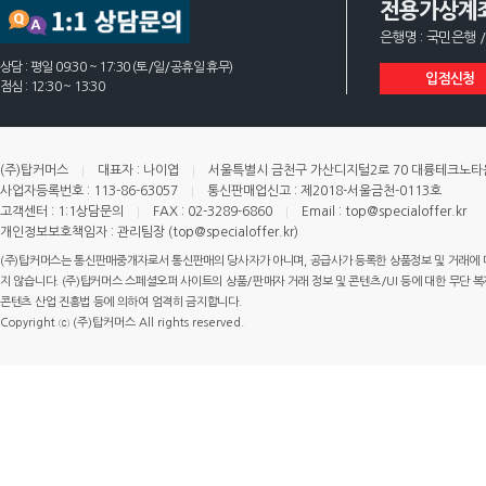
전용가상계
은행명 : 국민은행 /
상담 : 평일 09:30 ~ 17:30 (토/일/공휴일 휴무)
입점신청
점심 : 12:30 ~ 13:30
(주)탑커머스
대표자 : 나이엽
서울특별시 금천구 가산디지털2로 70 대륭테크노타운 
사업자등록번호 : 113-86-63057
통신판매업신고 : 제2018-서울금천-0113호
고객센터 : 1:1상담문의
FAX : 02-3289-6860
Email : top@specialoffer.kr
개인정보보호책임자 : 관리팀장 (top@specialoffer.kr)
(주)탑커머스는 통신판매중개자로서 통신판매의 당사자가 아니며, 공급사가 등록한 상품정보 및 거래에 
지 않습니다. (주)탑커머스 스페셜오퍼 사이트의 상품/판매자 거래 정보 및 콘텐츠/UI 등에 대한 무단 복제
콘텐츠 산업 진흥법 등에 의하여 엄격히 금지합니다.
Copyright ⓒ (주)탑커머스 All rights reserved.