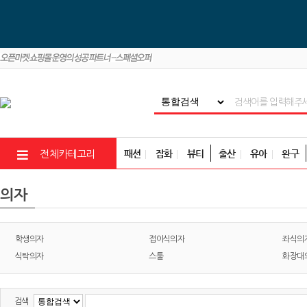
패션
잡화
뷰티
출산
유아
완구
전체카테고리
의자
학생의자
접이식의자
좌식의
식탁의자
스툴
화장대
검색