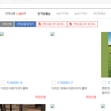
1,089
인기상품순
전체상품
개
낮은가격순
높은가격순
최근등록순
전체선택
선택상품 찜하기
전체상품 DB다운로드
선택상품 DB다운로드
TC00480116
TC00480117
TC
더크린 라운지의자 블랙
더크린 크래쉬 라운드의자 블랙
튼튼한 
용의자
회원전용
회원전용