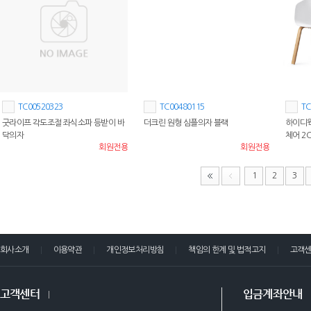
TC00520323
TC00480115
TC
굿라이프 각도조절 좌식소파 등받이 바
더크린 원형 심플의자 블랙
하이디웍
닥의자
체어 2
회원전용
회원전용
1
2
3
회사소개
이용약관
개인정보처리방침
책임의 한계 및 법적고지
고객
고객센터
입금계좌안내