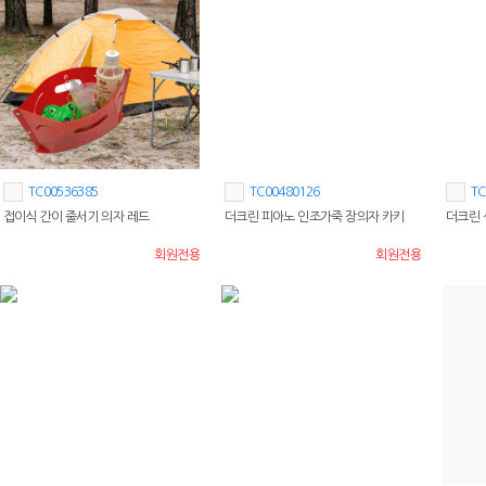
TC00536385
TC00480126
TC
접이식 간이 줄서기 의자 레드
더크린 피아노 인조가죽 장의자 카키
더크린 
회원전용
회원전용