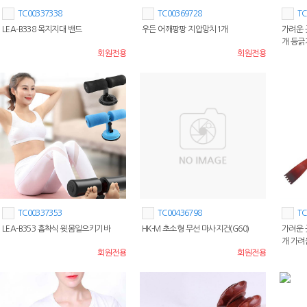
TC00337338
TC00369728
TC
LEA-B338 목지지대 밴드
우든 어깨팡팡 지압망치1개
가려운 
개 등긁
회원전용
회원전용
TC00337353
TC00436798
TC
LEA-B353 흡착식 윗몸일으키기바
HK-M 초소형 무선 마사지건(G60)
가려운 
개 가
회원전용
회원전용