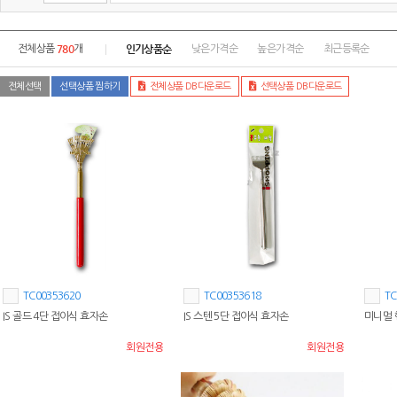
780
인기상품순
전체상품
개
낮은가격순
높은가격순
최근등록순
전체선택
선택상품 찜하기
전체상품 DB다운로드
선택상품 DB다운로드
TC00353620
TC00353618
TC
IS 골드 4단 접이식 효자손
IS 스텐 5단 접이식 효자손
미니멀 
회원전용
회원전용