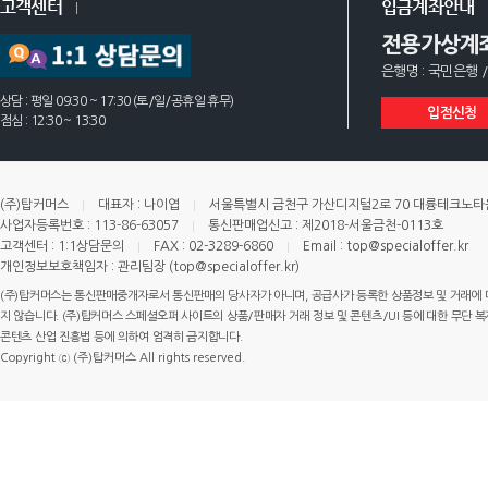
고객센터
입금계좌안내
전용가상계
은행명 : 국민은행 /
상담 : 평일 09:30 ~ 17:30 (토/일/공휴일 휴무)
입점신청
점심 : 12:30 ~ 13:30
(주)탑커머스
대표자 : 나이엽
서울특별시 금천구 가산디지털2로 70 대륭테크노타운 
사업자등록번호 : 113-86-63057
통신판매업신고 : 제2018-서울금천-0113호
고객센터 : 1:1상담문의
FAX : 02-3289-6860
Email : top@specialoffer.kr
개인정보보호책임자 : 관리팀장 (top@specialoffer.kr)
(주)탑커머스는 통신판매중개자로서 통신판매의 당사자가 아니며, 공급사가 등록한 상품정보 및 거래에 
지 않습니다. (주)탑커머스 스페셜오퍼 사이트의 상품/판매자 거래 정보 및 콘텐츠/UI 등에 대한 무단 복제
콘텐츠 산업 진흥법 등에 의하여 엄격히 금지합니다.
Copyright ⓒ (주)탑커머스 All rights reserved.