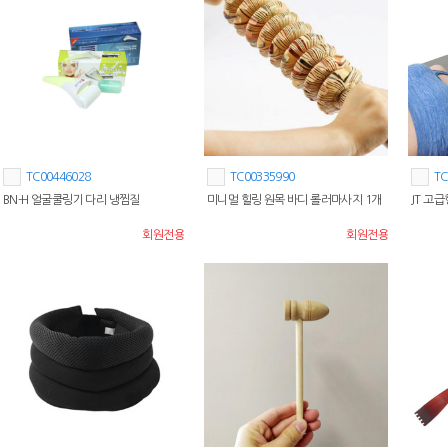
TC00446028
TC00335990
TC
BN-H 얼굴쿨링기 다리 냉찜질
미니멀 힐링 원목 바디 롤러마사지 1개
JT 고
회원전용
회원전용