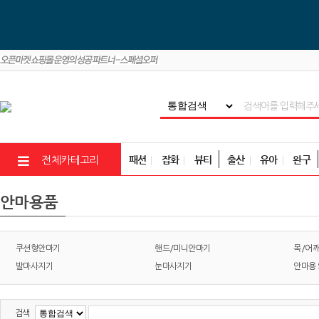
패션
잡화
뷰티
출산
유아
완구
전체카테고리
안마용품
쿠션형안마기
핸드/미니안마기
목/어
발마사지기
눈마사지기
안마용
검색