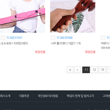
TC00337361
TC00335988
TC
LEA-B361 리프팅V밴드
나무 롤러 핸디 지압기 1개
버뮤다 
VM-M6
회원전용
회원전용
11
12
13
회사소개
이용약관
개인정보처리방침
책임의 한계 및 법적고지
고객