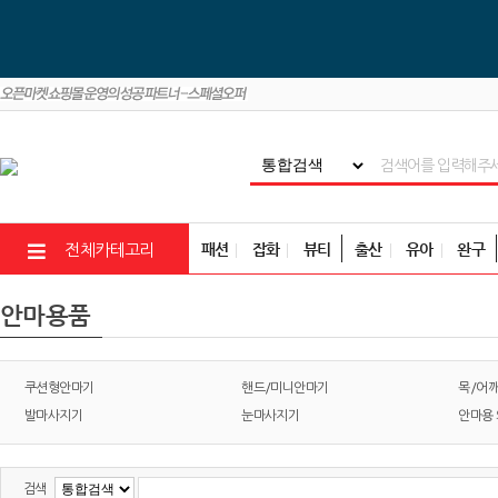
패션
잡화
뷰티
출산
유아
완구
전체카테고리
안마용품
쿠션형안마기
핸드/미니안마기
목/어
발마사지기
눈마사지기
안마용
검색