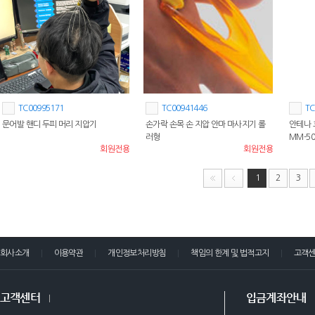
TC00995171
TC00941446
TC
문어발 핸디 두피 머리 지압기
손가락 손목 손 지압 안마 마사지기 롤
안테나 
러형
MM-50
회원전용
회원전용
1
2
3
회사소개
이용약관
개인정보처리방침
책임의 한계 및 법적고지
고객
고객센터
입금계좌안내