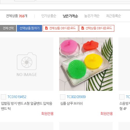
768
낮은가격순
전체상품
개
인기상품순
높은가격순
최근등록순
전체선택
선택상품 찜하기
전체상품 DB다운로드
선택상품 DB다운로드
TC01019452
TC00203989
TC
입벌림 방지 밴드 A형 얼굴밴드 입막음
심플 샴푸 브러쉬
소음방지
밴드 턱
형 4P
회원전용
회원전용