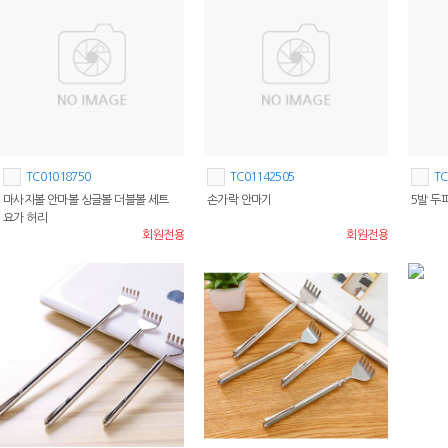
TC01018750
TC01142505
TC
마사지볼 안마볼 싱글볼 더블볼 세트
손가락 안마기
5발 두
요가 허리
회원전용
회원전용