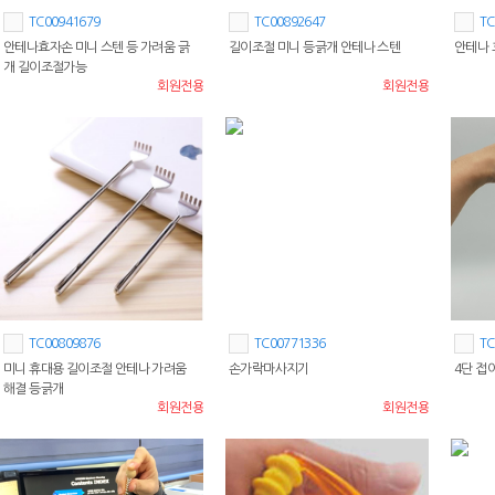
TC00941679
TC00892647
TC
안테나효자손 미니 스텐 등 가려움 긁
길이조절 미니 등긁개 안테나 스텐
안테나
개 길이조절가능
회원전용
회원전용
TC00809876
TC00771336
TC
미니 휴대용 길이조절 안테나 가려움
손가락마사지기
4단 접
해결 등긁개
회원전용
회원전용