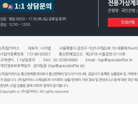
전용가상계
은행명 : 국민은행 /
상담 : 평일 09:30 ~ 17:30 (토/일/공휴일 휴무)
입점신청
점심 : 12:30 ~ 13:30
(주)탑커머스
대표자 : 나이엽
서울특별시 금천구 가산디지털2로 70 대륭테크노타운 
사업자등록번호 : 113-86-63057
통신판매업신고 : 제2018-서울금천-0113호
고객센터 : 1:1상담문의
FAX : 02-3289-6860
Email : top@specialoffer.kr
개인정보보호책임자 : 관리팀장 (top@specialoffer.kr)
(주)탑커머스는 통신판매중개자로서 통신판매의 당사자가 아니며, 공급사가 등록한 상품정보 및 거래에 
지 않습니다. (주)탑커머스 스페셜오퍼 사이트의 상품/판매자 거래 정보 및 콘텐츠/UI 등에 대한 무단 복제
콘텐츠 산업 진흥법 등에 의하여 엄격히 금지합니다.
Copyright ⓒ (주)탑커머스 All rights reserved.