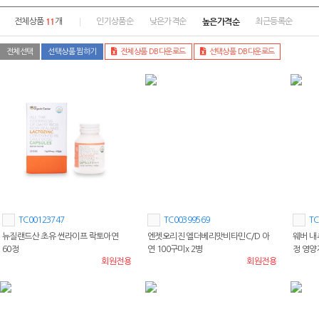
11
높은가격순
전체상품
개
인기상품순
낮은가격순
최근등록순
전체선택
선택상품 찜하기
전체상품 DB다운로드
선택상품 DB다운로드
TC00123747
TC00399569
TC
뉴질랜드산 초유 썬라이프 락토아연
엔젯오리진 엘더베리맛비타민C/D 아
웨버 내추
60정
연 100구미x 2병
정 영양
회원전용
회원전용