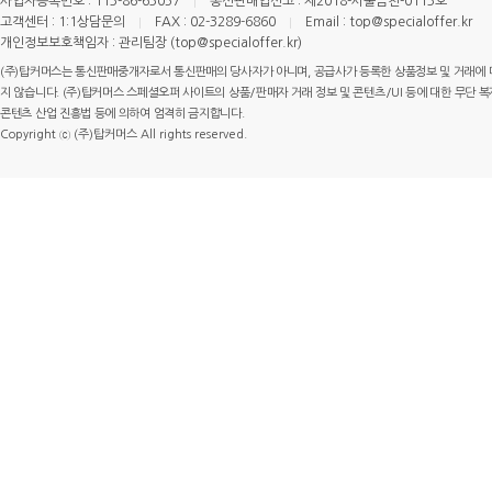
사업자등록번호 : 113-86-63057
통신판매업신고 : 제2018-서울금천-0113호
고객센터 : 1:1상담문의
FAX : 02-3289-6860
Email : top@specialoffer.kr
개인정보보호책임자 : 관리팀장 (top@specialoffer.kr)
(주)탑커머스는 통신판매중개자로서 통신판매의 당사자가 아니며, 공급사가 등록한 상품정보 및 거래에 
지 않습니다. (주)탑커머스 스페셜오퍼 사이트의 상품/판매자 거래 정보 및 콘텐츠/UI 등에 대한 무단 복제
콘텐츠 산업 진흥법 등에 의하여 엄격히 금지합니다.
Copyright ⓒ (주)탑커머스 All rights reserved.