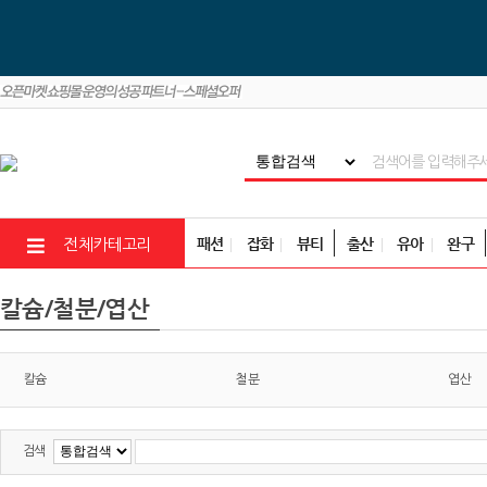
패션
잡화
뷰티
출산
유아
완구
전체카테고리
칼슘/철분/엽산
칼슘
철분
엽산
검색