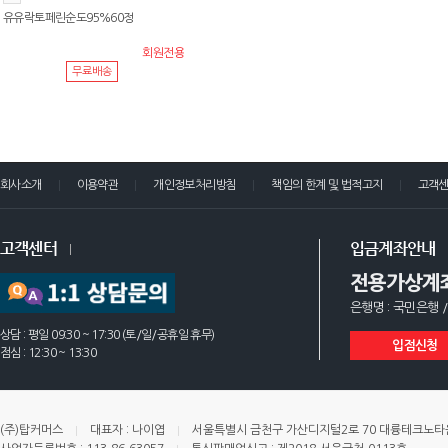
유유락토페린순도95%60정
회원전용
무료배송
회사소개
이용약관
개인정보처리방침
책임의 한계 및 법적고지
고객
고객센터
입금계좌안내
전용가상계
은행명 : 국민은행 /
상담 : 평일 09:30 ~ 17:30 (토/일/공휴일 휴무)
입점신청
점심 : 12:30 ~ 13:30
(주)탑커머스
대표자 : 나이엽
서울특별시 금천구 가산디지털2로 70 대륭테크노타운 