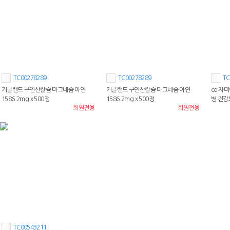
TC00278289
TC00278289
TC
커클랜드 구연산칼슘 마그네슘 아연
커클랜드 구연산칼슘 마그네슘 아연
co 자미
1586.2mg x 500정
1586.2mg x 500정
병 건
회원전용
회원전용
TC00543211