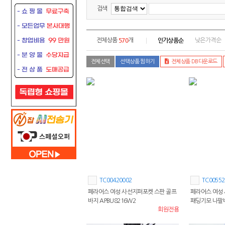
검색
570
인기상품순
전체상품
개
낮은가격순
전체선택
선택상품 찜하기
전체상품 DB다운로드
TC00420002
TC00552
페라어스 여성 사선지퍼포켓 스판 골프
페라어스 여성
바지 APBU8216W2
패딩기모 나팔바
회원전용