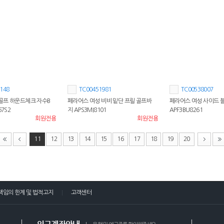
148
TC00451981
TC00538007
골프 하운드체크 자수B
페라어스 여성 비비 밑단 프릴 골프바
페라어스 여성 사이드 
67S2
지 APS3MI8101
APF3BU8261
회원전용
회원전용
11
12
13
14
15
16
17
18
19
20
책임의 한계 및 법적고지
고객센터