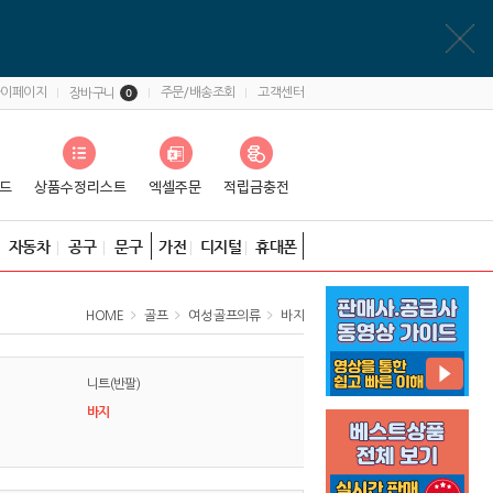
마이페이지
주문/배송조회
고객센터
장바구니
0
자동차
공구
문구
가전
디지털
휴대폰
HOME
골프
여성 골프의류
바지
니트(반팔)
바지