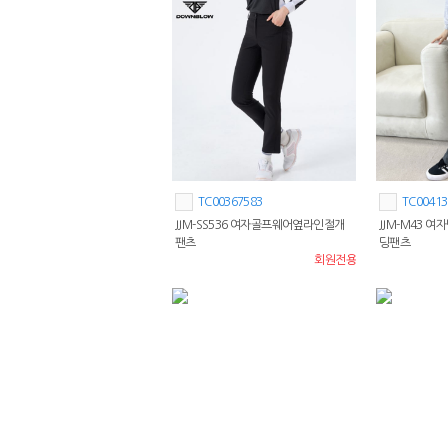
TC00367583
TC00413
JJM-SS536 여자골프웨어옆라인절개
JJM-M43 
팬츠
딩팬츠
회원전용