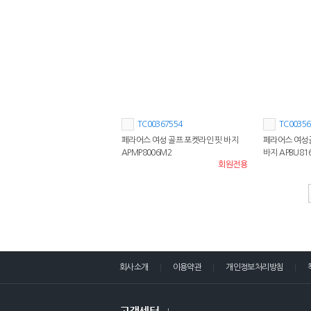
TC00367554
TC00356
페라어스 여성 골프 포켓라인 핏 바지
페라어스 여성
APMP8006M2
바지 APBU81
회원전용
회사소개
이용약관
개인정보처리방침