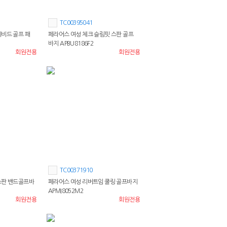
TC00395041
비비드 골프 패
페라어스 여성 체크 슬림핏 스판 골프
바지 APBU8186F2
회원전용
회원전용
TC00371910
스판 밴드골프바
페라어스 여성 리버트임 쿨링 골프바지
APMI8052M2
회원전용
회원전용