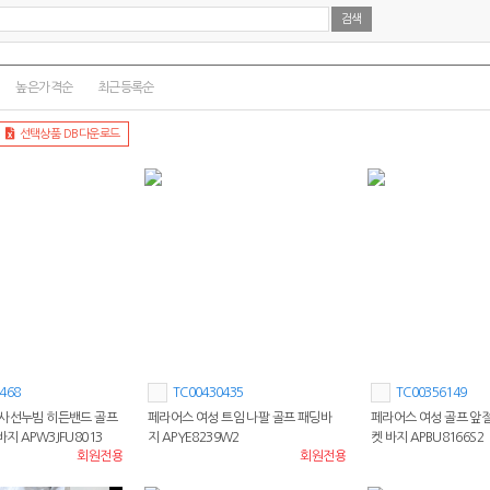
높은가격순
최근등록순
선택상품 DB다운로드
468
TC00430435
TC00356149
 사선누빔 히든밴드 골프
페라어스 여성 트임 나팔 골프 패딩바
페라어스 여성 골프 앞
지 APW3JFU8013
지 APYE8239W2
켓 바지 APBU8166S2
회원전용
회원전용