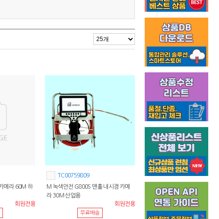
TC00759809
경카메라 60M 하
M 녹색안전 G800S 맨홀 내시경 카메
라 30M 산업용
회원전용
회원전용
무료배송