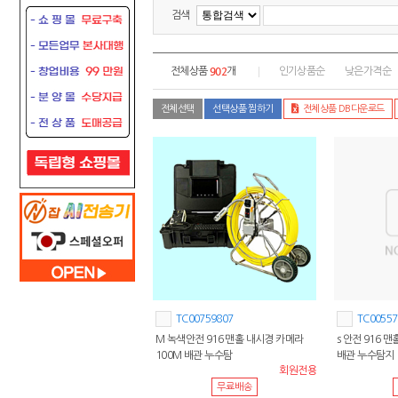
검색
902
전체상품
개
인기상품순
낮은가격순
전체선택
선택상품 찜하기
전체상품 DB다운로드
TC00759807
TC00557
M 녹색안전 916 맨홀 내시경 카메라
s 안전 916 
100M 배관 누수탐
배관 누수탐지
회원전용
무료배송