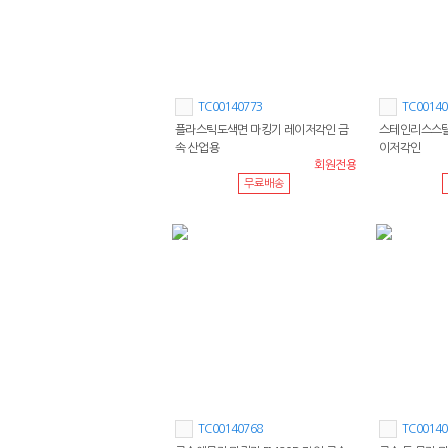
TC00140773
TC00140
플라스틱도색면 마킹기 레이저각인 금
스테인리스스틸
속 산업용
이저각인
회원전용
무료배송
TC00140768
TC00140