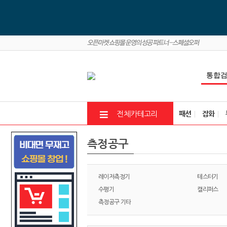
패션
잡화
전체카테고리
측정공구
레이저측정기
테스터기
수평기
캘리퍼스
측정공구 기타