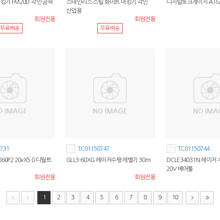
킹기 FM20D 각인 금속
스테인리스 스틸 화이트 마킹기 각인
디지털토크게이지 ATGE
산업용
회원전용
회원전용
무료배송
무료배송
731
TC01150747
TC01150744
60P2 20vX5 0 디월트
GLL3-60XG 레이저수평 레벨기 30m
DCLE34031N 레이저
20V 베어툴
회원전용
회원전용
1
2
3
4
5
6
7
8
9
10