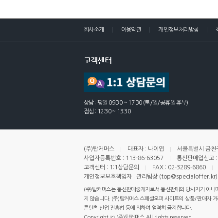
회사소개
이용약관
개인정보처리방침
고객센터
상담 : 평일 09:30 ~ 17:30 (토/일/공휴일 휴무)
점심 : 12:30 ~ 13:30
(주)탑커머스
대표자 : 나이엽
서울특별시 금천구
사업자등록번호 : 113-86-63057
통신판매업신고 : 
고객센터 : 1:1상담문의
FAX : 02-3289-6860
개인정보보호책임자 : 관리팀장 (top@specialoffer.kr)
(주)탑커머스는 통신판매중개자로서 통신판매의 당사자가 아니며,
지 않습니다. (주)탑커머스 스페셜오퍼 사이트의 상품/판매자 거래 
콘텐츠 산업 진흥법 등에 의하여 엄격히 금지합니다.
Copyright ⓒ (주)탑커머스 All rights reserved.