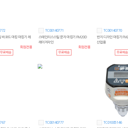
772
TC00140771
TC00140770
 바코드 마킹 마킹기 레
스테인리스스틸 문자 마킹기 FM20D
반지 디자인 마킹기 FM
레이저각인
산업용
회원전용
회원전용
무료배송
무료배송
무료배송
767
TC00140777
TC01085146