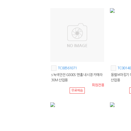
TC00561071
TC00140
s 녹색안전 G800S 맨홀 내시경 카메라
동밸브마킹기 
30M 산업용
산업용
회원전용
무료배송