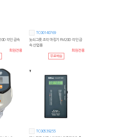
TC00140769
20D 각인 금속
놋쇠그릇 조각 마킹기 FM20D 각인 금
속 산업용
회원전용
회원전용
무료배송
TC00539255