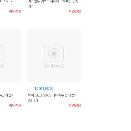
1CN-G
엑스블루 어쿠스티미터 고주파(RF) 측
정기
회원전용
회원전용
TC01129207
 수평 레벨기
보쉬 GLL3 60XG 레이저수평 레벨기
30m 레
회원전용
회원전용