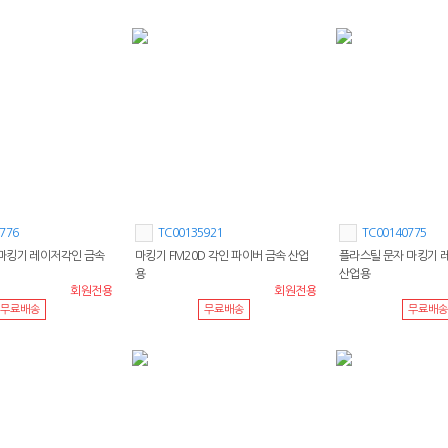
776
TC00135921
TC00140775
마킹기 레이저각인 금속
마킹기 FM20D 각인 파이버 금속 산업
플라스틸 문자 마킹기 
용
산업용
회원전용
회원전용
무료배송
무료배송
무료배송