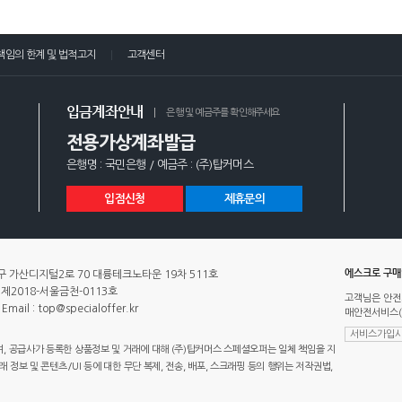
책임의 한계 및 법적고지
고객센터
입금계좌안내
은행 및 예금주를 확인해주세요
전용가상계좌발급
은행명 : 국민은행 / 예금주 : (주)탑커머스
입점신청
제휴문의
에스크로 구
 가산디지털2로 70 대륭테크노타운 19차 511호
제2018-서울금천-0113호
고객님은 안전
Email : top@specialoffer.kr
매안전서비스(
서비스가입사
 공급사가 등록한 상품정보 및 거래에 대해 (주)탑커머스 스페셜오퍼는 일체 책임을 지
정보 및 콘텐츠/UI 등에 대한 무단 복제, 전송, 배포, 스크래핑 등의 행위는 저작권법,