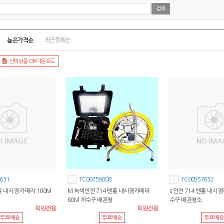
높은가격순
최근등록순
선택상품 DB다운로드
631
TC00759808
TC00557632
맨홀 내시경 카메라 100M
M 녹색안전 714 맨홀 내시경카메라
s 안전 714 맨홀 내시
60M 하수구 배관청
수구 배관청소
회원전용
회원전용
무료배송
무료배송
무료배송