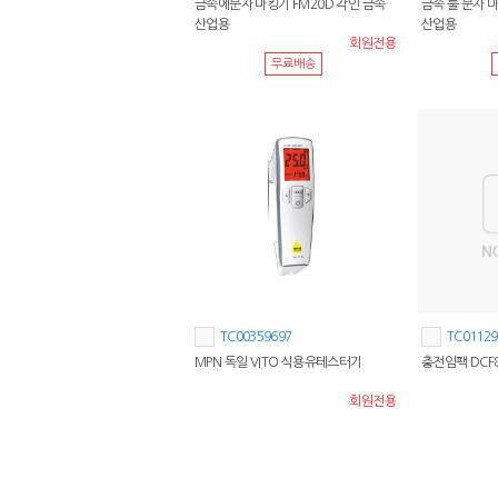
금속에문자 마킹기 FM20D 각인 금속
금속 툴 문자 마
산업용
산업용
회원전용
무료배송
TC00359697
TC01129
MPN 독일 VITO 식용유테스터기
충전임팩 DCF8
회원전용