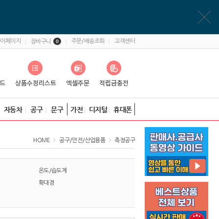
마이페이지
주문/배송조회
고객센터
장바구니
0
자동차
공구
문구
가전
디지털
휴대폰
HOME
공구/안전/산업용품
측정공구
온도/습도계
확대경