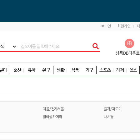
로그인
회원가입
뷰티
출산
유아
완구
생활
식품
가구
스포츠
레저
헬스
저울/전자저울
줄자/각도기
열화상카메라
내시경