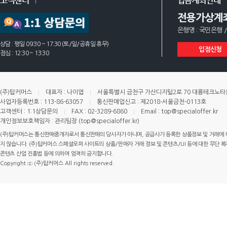
고객센터
입금계좌안내
전용가상계
은행명 : 국민은행 /
상담 : 평일 09:30 ~ 17:30 (토/일/공휴일 휴무)
입점신청
점심 : 12:30 ~ 13:30
(주)탑커머스
대표자 : 나이엽
서울특별시 금천구 가산디지털2로 70 대륭테크노타운 
사업자등록번호 : 113-86-63057
통신판매업신고 : 제2018-서울금천-0113호
고객센터 : 1:1상담문의
FAX : 02-3289-6860
Email : top@specialoffer.kr
개인정보보호책임자 : 관리팀장 (top@specialoffer.kr)
(주)탑커머스는 통신판매중개자로서 통신판매의 당사자가 아니며, 공급사가 등록한 상품정보 및 거래에 
지 않습니다. (주)탑커머스 스페셜오퍼 사이트의 상품/판매자 거래 정보 및 콘텐츠/UI 등에 대한 무단 복제
콘텐츠 산업 진흥법 등에 의하여 엄격히 금지합니다.
Copyright ⓒ (주)탑커머스 All rights reserved.