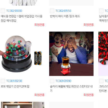
TC00293888
TC00263558
TC
예식용 면장갑 1켤레 작업장갑 기사용
반짝이 파티 커튼 핑크 레드
남자용가
장갑 예식장갑
똑딱핀
회원전용
회원전용
TC00189208
TC00303990
TC
로또게임기 건전지2P포함
술자리 복불복게임 회전샷 스핀더샷 내
크리스마
기
탄리본
회원전용
회원전용