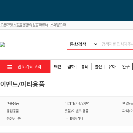
패션
잡화
뷰티
출산
유아
완구
전체카테고리
이벤트/파티용품
마술용품
머리띠/가발/가면
백일/
응원용품
촛불/이벤트 용품
파티/
풍선/리본
파티용품기타