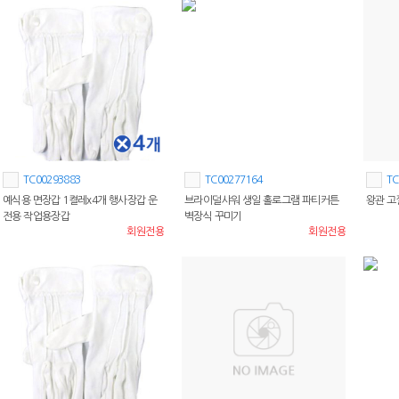
TC00293883
TC00277164
TC
예식용 면장갑 1켤레x4개 행사장갑 운
브라이덜샤워 생일 홀로그램 파티커튼
왕관 
전용 작업용장갑
벽장식 꾸미기
회원전용
회원전용