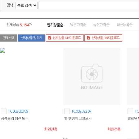
검색
5,154
인기상품순
전체상품
개
낮은가격순
높은가격순
최근등록순
전체선택
선택상품 찜하기
전체상품 DB다운로드
선택상품 DB다운로드
TC00203389
TC00232207
TC
공룡들의 행진 토퍼
별 땡땡이 고깔모자
할로윈 
회원전용
회원전용