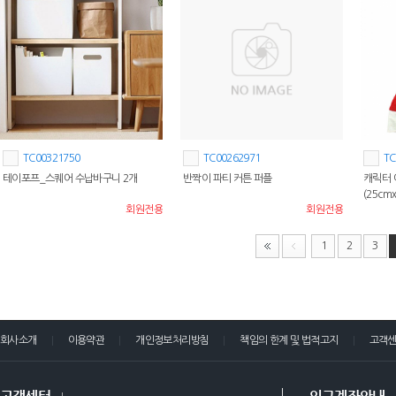
TC00321750
TC00262971
TC
테이포프_스퀘어 수납바구니 2개
반짝이 파티 커튼 퍼플
캐릭터 
(25cm
회원전용
회원전용
1
2
3
회사소개
이용약관
개인정보처리방침
책임의 한계 및 법적고지
고객