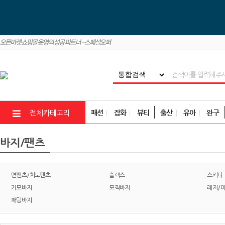
패션
잡화
뷰티
출산
유아
완구
전체카테고리
바지/팬츠
면팬츠/치노팬츠
슬랙스
스키니
기모바지
모직바지
레저/
패딩바지