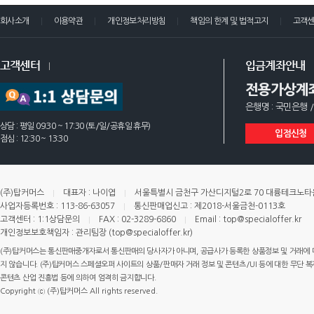
회사소개
이용약관
개인정보처리방침
책임의 한계 및 법적고지
고객
고객센터
입금계좌안내
전용가상계
은행명 : 국민은행 /
상담 : 평일 09:30 ~ 17:30 (토/일/공휴일 휴무)
입점신청
점심 : 12:30 ~ 13:30
(주)탑커머스
대표자 : 나이엽
서울특별시 금천구 가산디지털2로 70 대륭테크노타운 
사업자등록번호 : 113-86-63057
통신판매업신고 : 제2018-서울금천-0113호
고객센터 : 1:1상담문의
FAX : 02-3289-6860
Email : top@specialoffer.kr
개인정보보호책임자 : 관리팀장 (top@specialoffer.kr)
(주)탑커머스는 통신판매중개자로서 통신판매의 당사자가 아니며, 공급사가 등록한 상품정보 및 거래에 
지 않습니다. (주)탑커머스 스페셜오퍼 사이트의 상품/판매자 거래 정보 및 콘텐츠/UI 등에 대한 무단 복제
콘텐츠 산업 진흥법 등에 의하여 엄격히 금지합니다.
Copyright ⓒ (주)탑커머스 All rights reserved.