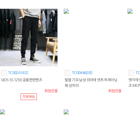
TC00261432
TC00446038
TC
VIDS-SS1250 공용편한팬츠
발열 기모 남성 위아래 셋트 트레이닝
엣지애 
복 상하의
츠 MCP
회원전용
회원전용
무료배송