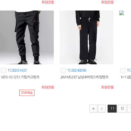
회원전용
회원전용
TC00261433
TC00248896
TC
VIDS-SS1251 키링카고팬츠
JJM-MS267 남성오버핏스트링팬츠
1+1 
회원전용
회원전용
무료배송
11
12