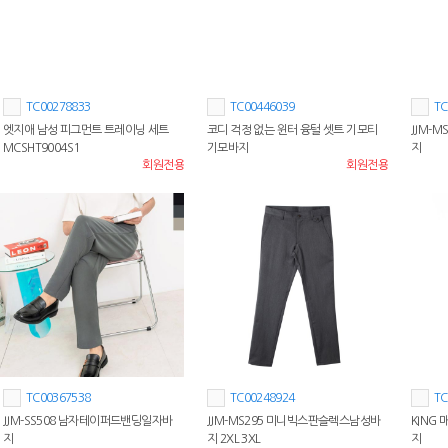
TC00278833
TC00446039
TC
엣지애 남성 피그먼트 트레이닝 세트
코디 걱정 없는 윈터 융털 셋트 기모티
JJM-
MCSHT9004S1
기모바지
지
회원전용
회원전용
TC00367538
TC00248924
TC
JJM-SS508 남자테이퍼드밴딩일자바
JJM-MS295 미니빅스판슬렉스남성바
KING
지
지 2XL 3XL
지