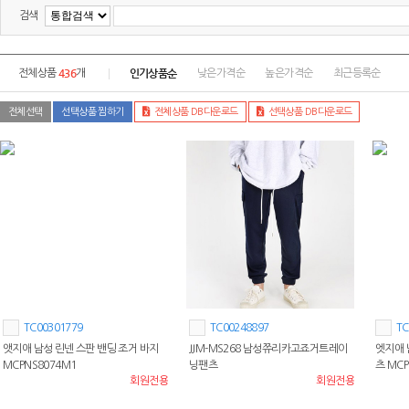
검색
436
인기상품순
전체상품
개
낮은가격순
높은가격순
최근등록순
전체선택
선택상품 찜하기
전체상품 DB다운로드
선택상품 DB다운로드
TC00301779
TC00248897
TC
앳지애 남성 린넨 스판 밴딩 조거 바지
JJM-MS268 남성쮸리카고죠거트레이
엣지애 
MCPNS8074M1
닝팬츠
츠 MCP
회원전용
회원전용