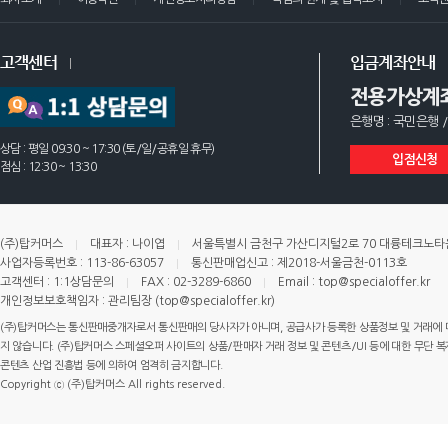
고객센터
입금계좌안내
전용가상계
은행명 : 국민은행 /
상담 : 평일 09:30 ~ 17:30 (토/일/공휴일 휴무)
입점신청
점심 : 12:30 ~ 13:30
(주)탑커머스
대표자 : 나이엽
서울특별시 금천구 가산디지털2로 70 대륭테크노타운 
사업자등록번호 : 113-86-63057
통신판매업신고 : 제2018-서울금천-0113호
고객센터 : 1:1상담문의
FAX : 02-3289-6860
Email : top@specialoffer.kr
개인정보보호책임자 : 관리팀장 (top@specialoffer.kr)
(주)탑커머스는 통신판매중개자로서 통신판매의 당사자가 아니며, 공급사가 등록한 상품정보 및 거래에 
지 않습니다. (주)탑커머스 스페셜오퍼 사이트의 상품/판매자 거래 정보 및 콘텐츠/UI 등에 대한 무단 복제
콘텐츠 산업 진흥법 등에 의하여 엄격히 금지합니다.
Copyright ⓒ (주)탑커머스 All rights reserved.