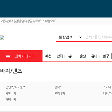
패션
잡화
뷰티
출산
유아
완구
전체카테고리
바지/팬츠
면팬츠/치노팬츠
슬랙스
스키니
기모바지
모직바지
레저/
패딩바지