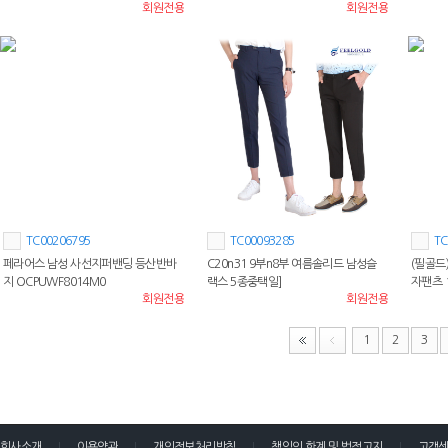
회원전용
회원전용
TC00206795
TC00093285
TC
페라어스 남성 사선지퍼밴딩 등산반바
C20n31 9부n8부 여름솔리드 남성슬
(필골드)
지 OCPUWF8014M0
랙스 5종중택일]
자팬츠 
회원전용
회원전용
1
2
3
회사소개
이용약관
개인정보처리방침
책임의 한계 및 법적고지
고객