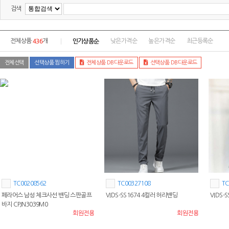
검색
436
인기상품순
전체상품
개
낮은가격순
높은가격순
최근등록순
전체선택
선택상품 찜하기
전체상품 DB다운로드
선택상품 DB다운로드
TC00208562
TC00327108
TC
페라어스 남성 체크사선 밴딩 스판골프
VIDS-SS1674 4컬러 허리밴딩
VIDS-
바지 CPJN3039M0
회원전용
회원전용