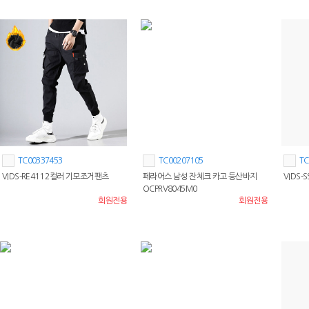
TC00337453
TC00207105
TC
VIDS-RE411 2컬러 기모조거팬츠
페라어스 남성 잔체크 카고 등산바지
VIDS-
OCPRV8045M0
회원전용
회원전용