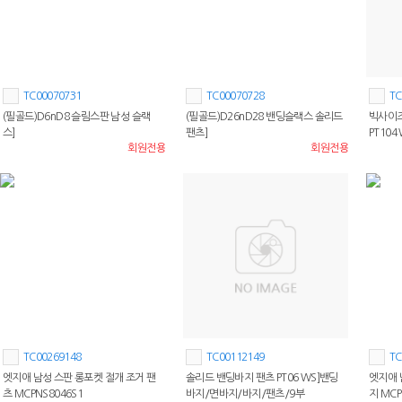
TC00070731
TC00070728
TC
(필골드)D6nD8 슬림스판 남성 슬랙
(필골드)D26nD28 밴딩슬랙스 솔리드
빅사이즈
스]
팬츠]
PT10
회원전용
회원전용
팬츠]
TC00269148
TC00112149
TC
엣지애 남성 스판 롱포켓 절개 조거 팬
솔리드 밴딩바지 팬츠 PT06 WS]밴딩
엣지애 
츠 MCPNS8046S1
바지/면바지/바지/팬츠/9부
지 MCP