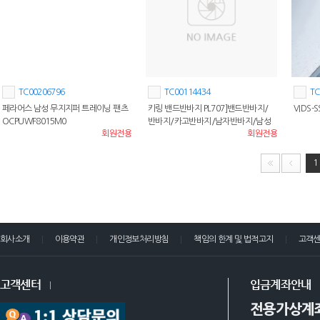
TC00206796
TC00114434
TC
페라어스 남성 무지지퍼 트레이닝 팬츠
키링 밴드반바지 PL707]밴드반바지/
VIDS
OCPUWF8015M0
반바지/카고반바지/남자반바지/남성
회원전용
회원전용
반바지
1
회사소개
이용약관
개인정보처리방침
책임의 한계 및 법적고지
고객
고객센터
입금계좌안내
전용가상계