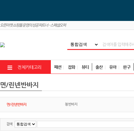
패션
잡화
뷰티
출산
유아
완구
전체카테고리
면/린넨반바지
면/린넨반바지
청반바지
검색