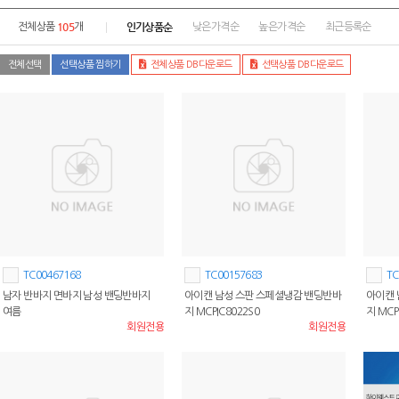
105
인기상품순
전체상품
개
낮은가격순
높은가격순
최근등록순
전체선택
선택상품 찜하기
전체상품 DB다운로드
선택상품 DB다운로드
TC00467168
TC00157683
TC
남자 반바지 면바지 남성 밴딩반바지
아이캔 남성 스판 스페셜냉감 밴딩반바
아이캔 
여름
지 MCPIC8022S0
지 MCP
회원전용
회원전용