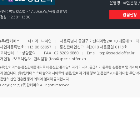
은행명 : 국민은행 /
상담 : 평일 09:30 ~ 17:30 (토/일/공휴일 휴무)
입점신청
점심 : 12:30 ~ 13:30
(주)탑커머스
대표자 : 나이엽
서울특별시 금천구 가산디지털2로 70 대륭테크노타운 
사업자등록번호 : 113-86-63057
통신판매업신고 : 제2018-서울금천-0113호
고객센터 : 1:1상담문의
FAX : 02-3289-6860
Email : top@specialoffer.kr
개인정보보호책임자 : 관리팀장 (top@specialoffer.kr)
(주)탑커머스는 통신판매중개자로서 통신판매의 당사자가 아니며, 공급사가 등록한 상품정보 및 거래에 
지 않습니다. (주)탑커머스 스페셜오퍼 사이트의 상품/판매자 거래 정보 및 콘텐츠/UI 등에 대한 무단 복제
콘텐츠 산업 진흥법 등에 의하여 엄격히 금지합니다.
Copyright ⓒ (주)탑커머스 All rights reserved.