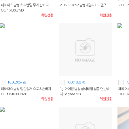
페라어스 남성 허리밴딩 무지 반바지
VIDS-SS1652 남성데일리카고팬츠
VIDS
OCPTX8067M0
회원전용
회원전용
TC00206792
TC00188270
TC
페라어스 남성 밑단절개 스포츠반바지
Eg-아이캔 남성 삼색테잎 심플 면반바
페라어스
OCPUMX8003M0
지 Edgeae-s23
OCPU
회원전용
회원전용