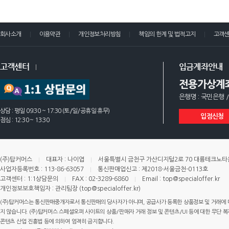
회사소개
이용약관
개인정보처리방침
책임의 한계 및 법적고지
고객
고객센터
입금계좌안내
전용가상계
은행명 : 국민은행 /
상담 : 평일 09:30 ~ 17:30 (토/일/공휴일 휴무)
입점신청
점심 : 12:30 ~ 13:30
(주)탑커머스
대표자 : 나이엽
서울특별시 금천구 가산디지털2로 70 대륭테크노타운 
사업자등록번호 : 113-86-63057
통신판매업신고 : 제2018-서울금천-0113호
고객센터 : 1:1상담문의
FAX : 02-3289-6860
Email : top@specialoffer.kr
개인정보보호책임자 : 관리팀장 (top@specialoffer.kr)
(주)탑커머스는 통신판매중개자로서 통신판매의 당사자가 아니며, 공급사가 등록한 상품정보 및 거래에 
지 않습니다. (주)탑커머스 스페셜오퍼 사이트의 상품/판매자 거래 정보 및 콘텐츠/UI 등에 대한 무단 복제
콘텐츠 산업 진흥법 등에 의하여 엄격히 금지합니다.