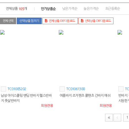
105
인기상품순
전체상품
개
낮은가격순
높은가격순
최근등록순
전체선택
선택상품 찜하기
전체상품 DB다운로드
선택상품 DB다운로드
TC01085202
TC01061388
TC
남성 아이스쿨링 밴딩 반바지 헬스반바
여름바지 조거팬츠 쿨팬츠 긴바지 메쉬
반바지 
지 풋살반바지
시원한 
회원전용
회원전용
1