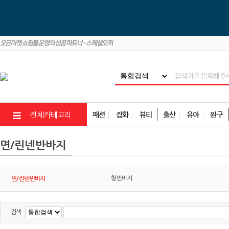
패션
잡화
뷰티
출산
유아
완구
전체카테고리
면/린넨반바지
면/린넨반바지
청반바지
검색