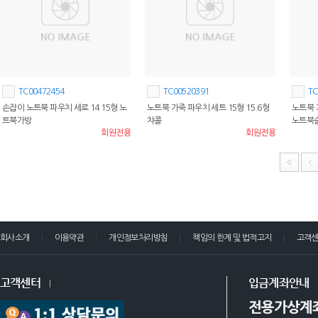
TC00472454
TC00520391
TC
손잡이 노트북 파우치 세로 14 15형 노
노트북 가죽 파우치 세트 15형 15.6형
노트북 
트북가방
챠콜
노트북
회원전용
회원전용
회사소개
이용약관
개인정보처리방침
책임의 한계 및 법적고지
고객
고객센터
입금계좌안내
전용가상계