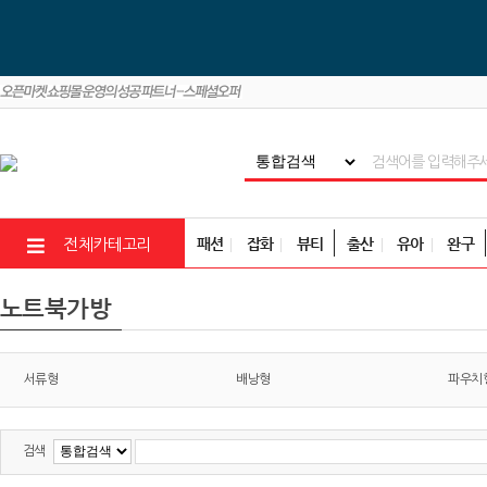
패션
잡화
뷰티
출산
유아
완구
전체카테고리
노트북가방
서류형
배낭형
파우치
검색