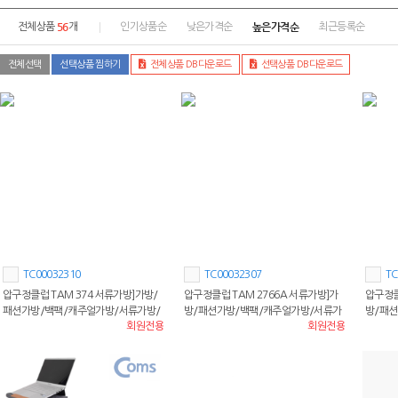
56
높은가격순
전체상품
개
인기상품순
낮은가격순
최근등록순
전체선택
선택상품 찜하기
전체상품 DB다운로드
선택상품 DB다운로드
TC00032310
TC00032307
TC
압구정클럽 TAM 374 서류가방]가방/
압구정클럽 TAM 2766A 서류가방]가
압구정클
패션가방/백팩/캐주얼가방/서류가방/
방/패션가방/백팩/캐주얼가방/서류가
방/패
회원전용
회원전용
남성가방/노트북가방
방/남성가방/노트북가방
방/남