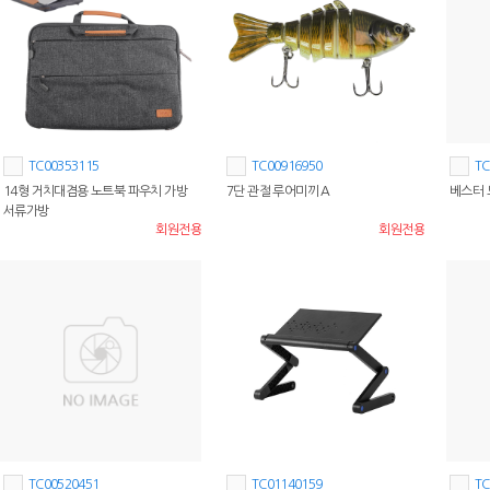
TC00353115
TC00916950
TC
14형 거치대겸용 노트북 파우치 가방
7단 관절 루어미끼 A
베스터 
서류가방
회원전용
회원전용
TC00520451
TC01140159
TC