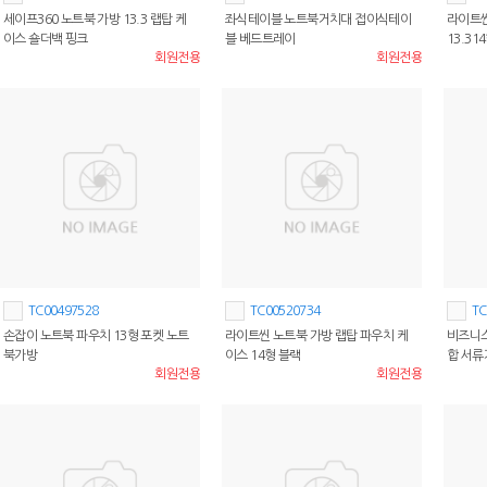
세이프360 노트북 가방 13.3 랩탑 케
좌식테이블 노트북거치대 접이식테이
라이트씬
이스 숄더백 핑크
블 베드트레이
13.31
회원전용
회원전용
TC00497528
TC00520734
TC
손잡이 노트북 파우치 13형 포켓 노트
라이트씬 노트북 가방 랩탑 파우치 케
비즈니스
북가방
이스 14형 블랙
합 서류
회원전용
회원전용