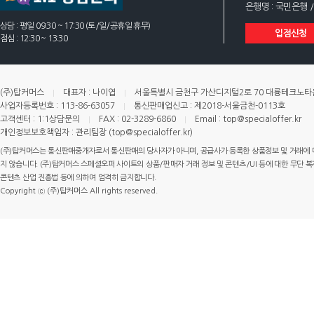
은행명 : 국민은행 /
상담 : 평일 09:30 ~ 17:30 (토/일/공휴일 휴무)
입점신청
점심 : 12:30 ~ 13:30
(주)탑커머스
대표자 : 나이엽
서울특별시 금천구 가산디지털2로 70 대륭테크노타운 
사업자등록번호 : 113-86-63057
통신판매업신고 : 제2018-서울금천-0113호
고객센터 : 1:1상담문의
FAX : 02-3289-6860
Email : top@specialoffer.kr
개인정보보호책임자 : 관리팀장 (top@specialoffer.kr)
(주)탑커머스는 통신판매중개자로서 통신판매의 당사자가 아니며, 공급사가 등록한 상품정보 및 거래에 
지 않습니다. (주)탑커머스 스페셜오퍼 사이트의 상품/판매자 거래 정보 및 콘텐츠/UI 등에 대한 무단 복제
콘텐츠 산업 진흥법 등에 의하여 엄격히 금지합니다.
Copyright ⓒ (주)탑커머스 All rights reserved.