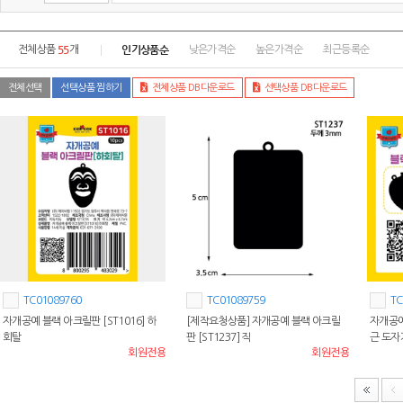
55
인기상품순
전체상품
개
낮은가격순
높은가격순
최근등록순
전체선택
선택상품 찜하기
전체상품 DB다운로드
선택상품 DB다운로드
TC01089760
TC01089759
TC
자개공예 블랙 아크릴판 [ST1016] 하
[제작요청상품] 자개공예 블랙 아크릴
자개공예 
회탈
판 [ST1237] 직
근 도자
회원전용
회원전용