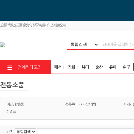
패션
잡화
뷰티
출산
유아
완구
전체카테고리
전통소품
예단/함용품
전통주머니/지갑/가방
자개거
기념품
검색