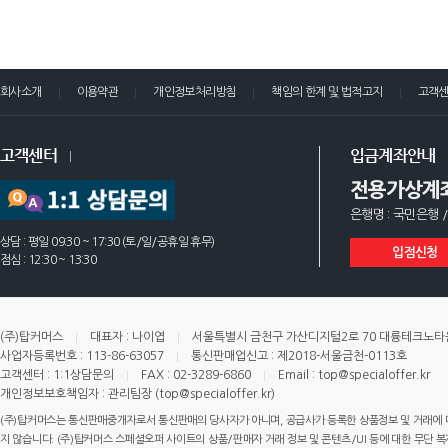
회사소개
이용약관
개인정보처리방침
책임의 한계 및 법적고지
고객
고객센터
입금계좌안내
전용가상계
은행명 : 국민은행 /
상담 : 평일 09:30 ~ 17:30 (토/일/공휴일 휴무)
입점신청
점심 : 12:30 ~ 13:30
(주)탑커머스
대표자 : 나이엽
서울특별시 금천구 가산디지털2로 70 대륭테크노타운 
사업자등록번호 : 113-86-63057
통신판매업신고 : 제2018-서울금천-0113호
고객센터 : 1:1상담문의
FAX : 02-3289-6860
Email : top@specialoffer.kr
개인정보보호책임자 : 관리팀장 (top@specialoffer.kr)
(주)탑커머스는 통신판매중개자로서 통신판매의 당사자가 아니며, 공급사가 등록한 상품정보 및 거래에 
지 않습니다. (주)탑커머스 스페셜오퍼 사이트의 상품/판매자 거래 정보 및 콘텐츠/UI 등에 대한 무단 복제