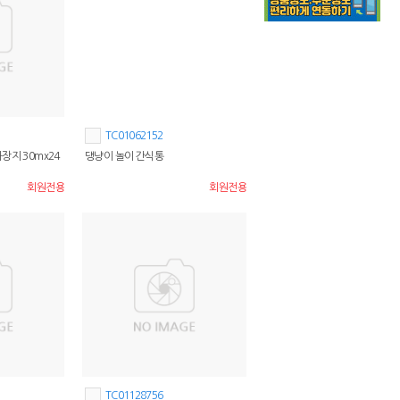
TC01062152
장지 30mx24
댕냥이 놀이 간식통
회원전용
회원전용
TC01128756