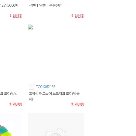
2겹 5000매
선반대 달팽이 주물선반
회원전용
회원전용
TC01062155
크 토이(방망
흡착식 터그놀이 노즈워크 토이(밤톨
이)
회원전용
회원전용