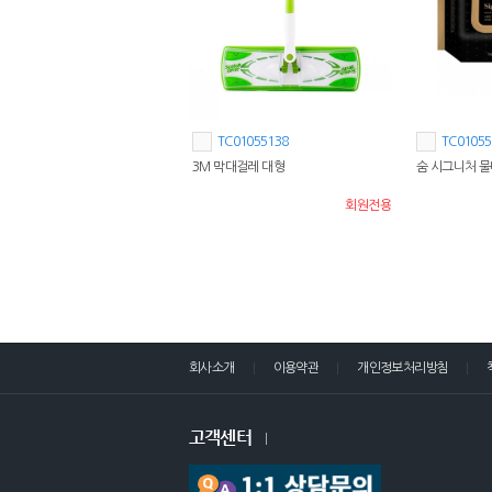
TC01055138
TC01055
3M 막대걸레 대형
숨 시그니처 물티
회원전용
회사소개
이용약관
개인정보처리방침
고객센터