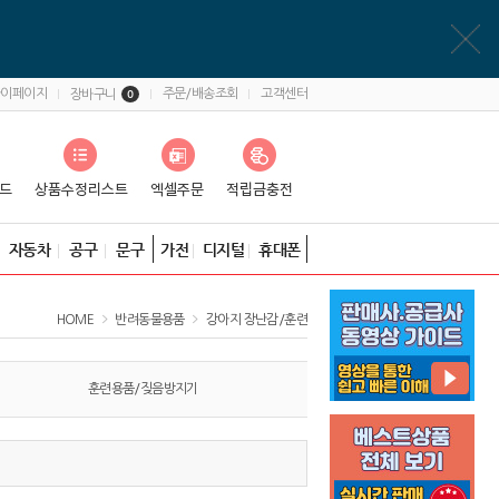
마이페이지
주문/배송조회
고객센터
장바구니
0
자동차
공구
문구
가전
디지털
휴대폰
HOME
반려동물용품
강아지 장난감/훈련
훈련용품/짖음방지기