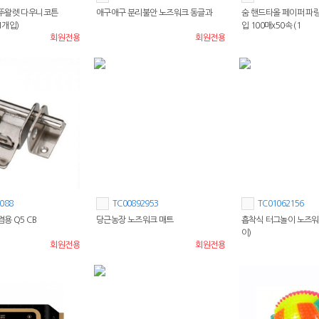
뚜왈렛 다우니코튼
애구애구 분리불안 노즈워크 동글과
숨 핸드타올 페이퍼 파랑 
1개입)
입 100매x50속 (1
회원전용
회원전용
088
TC00892953
TC01062156
용 Q5 CB
당근농장 노즈워크 매트
흡착식 터그놀이 노즈워
이)
회원전용
회원전용