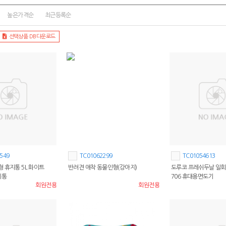
높은가격순
최근등록순
선택상품 DB다운로드
549
TC01062299
TC01054613
 휴지통 5L 화이트
반려견 애착 동물인형(강아지)
도루코 프레쉬두날 일회
기통
706 휴대용면도기
회원전용
회원전용