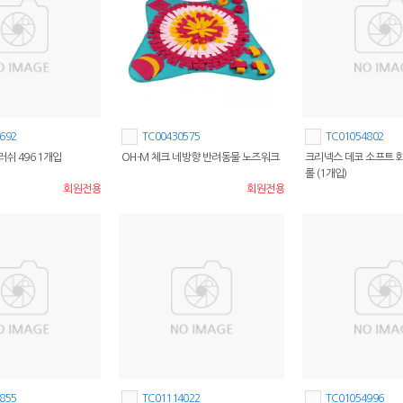
692
TC00430575
TC01054802
러쉬 496 1개입
OH-M 체크 네방향 반려동물 노즈워크
크리넥스 데코 소프트 화
롤 (1개입)
회원전용
회원전용
855
TC01114022
TC01054996