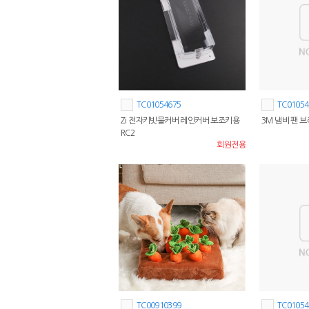
TC01054675
TC01054
Zi 전자키빗물커버 레인커버 보조키용
3M 냄비 팬 브
RC2
회원전용
TC00910399
TC01054