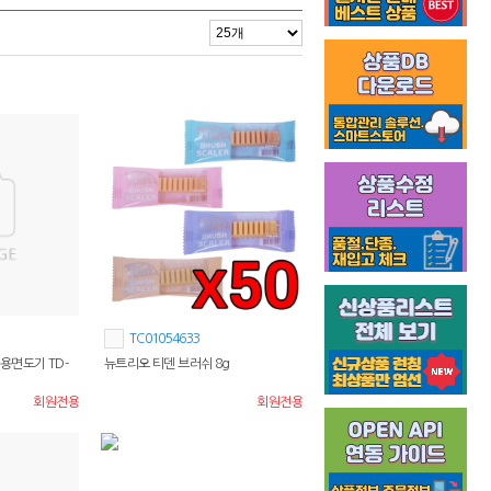
TC01054633
용면도기 TD-
뉴트리오 티덴 브러쉬 8g
회원전용
회원전용