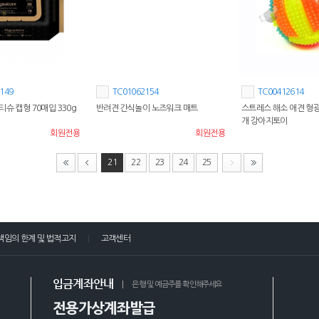
149
TC01062154
TC00412614
슈 캡형 70매입 330g
반려견 간식놀이 노즈워크 매트
스트레스 해소 애견 형광 
개 강아지토이
회원전용
회원전용
21
22
23
24
25
책임의 한계 및 법적고지
고객센터
입금계좌안내
은행 및 예금주를 확인해주세요
전용가상계좌발급