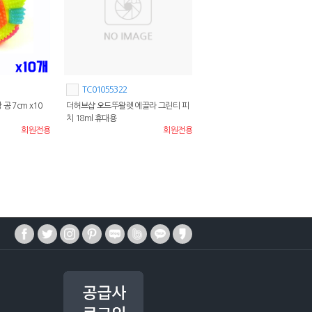
TC01055322
공 7cm x10
더허브샵 오드뚜왈렛 에끌라 그린티 피
치 18ml 휴대용
회원전용
회원전용