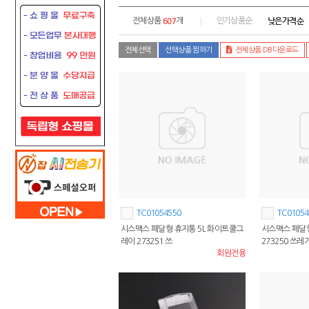
607
낮은가격순
전체상품
개
인기상품순
전체선택
선택상품 찜하기
전체상품 DB다운로드
TC01054550
TC01054
시스맥스 페달형 휴지통 5L 화이트쿨그
시스맥스 페달형
레이 273251 쓰
273250 쓰레
회원전용