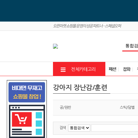
패션
잡화
전체카테고리
강아지 장난감/훈련
공/원반
스틱/덤벨
검색