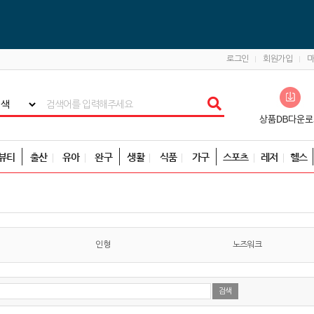
로그인
회원가입
뷰티
출산
유아
완구
생활
식품
가구
스포츠
레저
헬스
인형
노즈워크