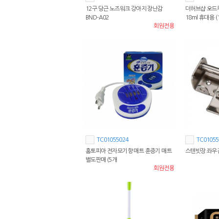
12구 당근 노즈워크 강아지 장난감
더허브샵 오드
BND-A02
18ml 휴대용 (
회원전용
TC01055024
TC01055
홈토피아 전자모기향 매트 훈증기 매트
스텐빗장 좌우겸
별도판매 (5개
회원전용