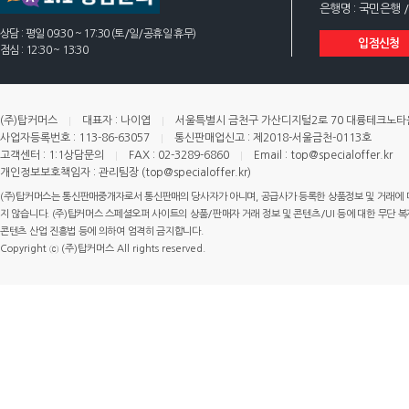
은행명 : 국민은행 /
상담 : 평일 09:30 ~ 17:30 (토/일/공휴일 휴무)
입점신청
점심 : 12:30 ~ 13:30
(주)탑커머스
대표자 : 나이엽
서울특별시 금천구 가산디지털2로 70 대륭테크노타운 
사업자등록번호 : 113-86-63057
통신판매업신고 : 제2018-서울금천-0113호
고객센터 : 1:1상담문의
FAX : 02-3289-6860
Email : top@specialoffer.kr
개인정보보호책임자 : 관리팀장 (top@specialoffer.kr)
(주)탑커머스는 통신판매중개자로서 통신판매의 당사자가 아니며, 공급사가 등록한 상품정보 및 거래에 
지 않습니다. (주)탑커머스 스페셜오퍼 사이트의 상품/판매자 거래 정보 및 콘텐츠/UI 등에 대한 무단 복제
콘텐츠 산업 진흥법 등에 의하여 엄격히 금지합니다.
Copyright ⓒ (주)탑커머스 All rights reserved.