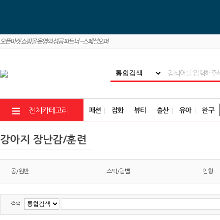
패션
잡화
뷰티
출산
유아
완구
전체카테고리
강아지 장난감/훈련
공/원반
스틱/덤벨
인형
검색