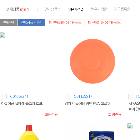
616
낮은가격순
전체상품
개
인기상품순
높은가격순
최근등록순
전체선택
선택상품 찜하기
전체상품 DB다운로드
선택상품 DB다운로드
TC01062211
TC01135517
TC
이갈이공 실타래 볼고리 로프
강아지 놀이용 원반 EVA 고급형
M 펫스
놀이 
회원전용
회원전용