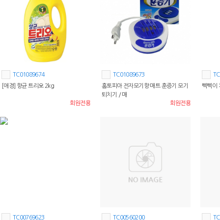
TC01089674
TC01089673
TC
[애경] 향균 트리오 2kg
홈토피아 전자모기향 매트 훈증기 모기
삑삑이 
퇴치기 / 매
회원전용
회원전용
TC00769623
TC00560200
TC