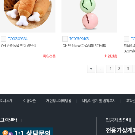
TC00309884
TC00309403
TC
OH 반려동물 인형 장난감
OH 반려동물 파스텔볼 3개세트
페브리즈
320ml
회원전용
회원전용
1
2
3
회사소개
이용약관
개인정보처리방침
책임의 한계 및 법적고지
고객
고객센터
입금계좌안내
전용가상계