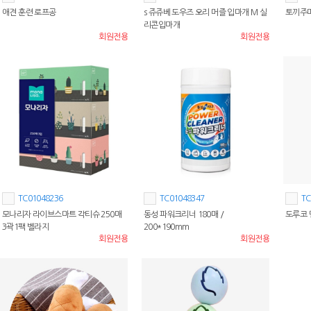
애견 훈련 로프공
s 쥬쥬베 도우즈 오리 머즐 입마개 M 실
토끼주
리콘입마개
회원전용
회원전용
TC01048236
TC01048347
TC
모나리자 라이브스마트 각티슈 250매
동성 파워크리너 180매 /
도루코 면
3곽1팩 벨라지
200*190mm
회원전용
회원전용