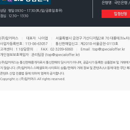
은행명 : 국민은행 /
상담 : 평일 09:30 ~ 17:30 (토/일/공휴일 휴무)
입점신청
점심 : 12:30 ~ 13:30
(주)탑커머스
대표자 : 나이엽
서울특별시 금천구 가산디지털2로 70 대륭테크노타운 
사업자등록번호 : 113-86-63057
통신판매업신고 : 제2018-서울금천-0113호
고객센터 : 1:1상담문의
FAX : 02-3289-6860
Email : top@specialoffer.kr
개인정보보호책임자 : 관리팀장 (top@specialoffer.kr)
(주)탑커머스는 통신판매중개자로서 통신판매의 당사자가 아니며, 공급사가 등록한 상품정보 및 거래에 
지 않습니다. (주)탑커머스 스페셜오퍼 사이트의 상품/판매자 거래 정보 및 콘텐츠/UI 등에 대한 무단 복제
콘텐츠 산업 진흥법 등에 의하여 엄격히 금지합니다.
Copyright ⓒ (주)탑커머스 All rights reserved.