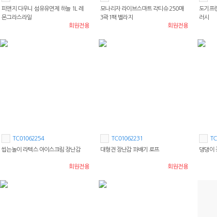
피앤지 다우니 섬유유연제 하늘 1L 레
모나리자 라이브스마트 각티슈 250매
도기프랜
몬그라스라일
3곽1팩 벨라지
러시
회원전용
회원전용
TC01062254
TC01062231
TC
씹는놀이 라텍스 아이스크림 장난감
대형견 장난감 꽈배기 로프
댕댕이 
회원전용
회원전용