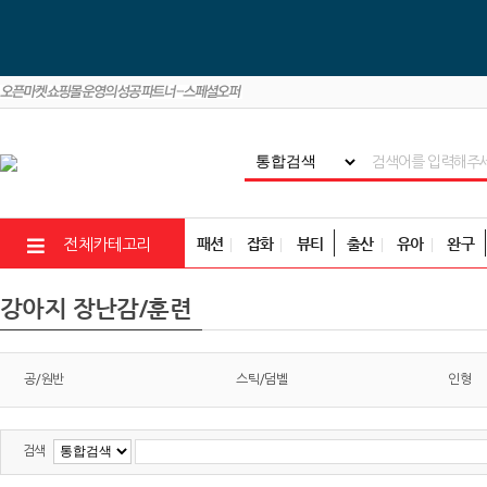
패션
잡화
뷰티
출산
유아
완구
전체카테고리
강아지 장난감/훈련
공/원반
스틱/덤벨
인형
검색