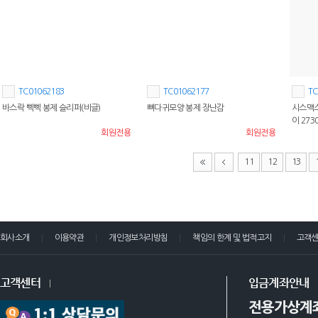
TC01062183
TC01062177
TC
바스락 삑삑 봉제 슬리퍼(비글)
뼈다귀모양 봉제 장난감
시스맥스
이 273
회원전용
회원전용
11
12
13
회사소개
이용약관
개인정보처리방침
책임의 한계 및 법적고지
고객
고객센터
입금계좌안내
전용가상계