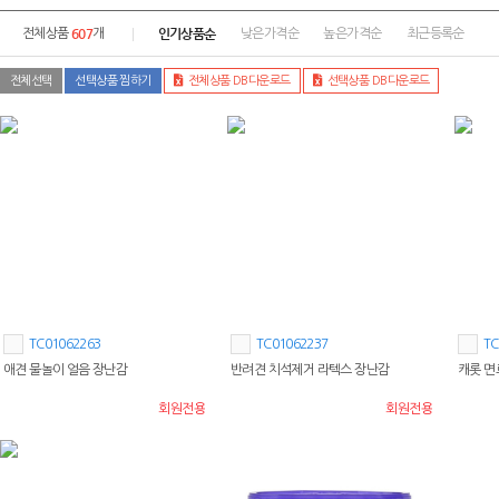
607
인기상품순
전체상품
개
낮은가격순
높은가격순
최근등록순
전체선택
선택상품 찜하기
전체상품 DB다운로드
선택상품 DB다운로드
TC01062263
TC01062237
TC
애견 물놀이 얼음 장난감
반려견 치석제거 라텍스 장난감
캐롯 면
회원전용
회원전용