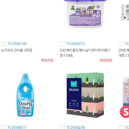
TC01062149
TC01053272
TC
노즈워크 간식볼 고무공
산도깨비 물도깨비 습기제거제 라벤더
[3M]
향 510ML
대형 / 
회원전용
회원전용
TC01048577
TC01048236
TC