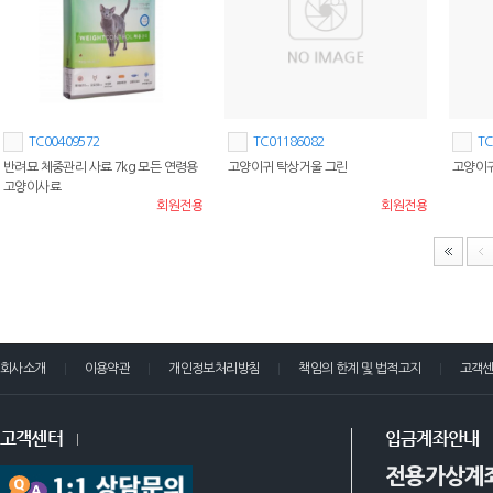
TC00409572
TC01186082
TC
반려묘 체중관리 사료 7kg 모든 연령용
고양이귀 탁상거울 그린
고양이귀
고양이사료
회원전용
회원전용
회사소개
이용약관
개인정보처리방침
책임의 한계 및 법적고지
고객
고객센터
입금계좌안내
전용가상계