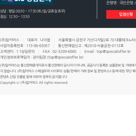
은행명 : 국민은행 /
상담 : 평일 09:30 ~ 17:30 (토/일/공휴일 휴무)
입점신청
점심 : 12:30 ~ 13:30
(주)탑커머스
대표자 : 나이엽
서울특별시 금천구 가산디지털2로 70 대륭테크노타운 
사업자등록번호 : 113-86-63057
통신판매업신고 : 제2018-서울금천-0113호
고객센터 : 1:1상담문의
FAX : 02-3289-6860
Email : top@specialoffer.kr
개인정보보호책임자 : 관리팀장 (top@specialoffer.kr)
(주)탑커머스는 통신판매중개자로서 통신판매의 당사자가 아니며, 공급사가 등록한 상품정보 및 거래에 
지 않습니다. (주)탑커머스 스페셜오퍼 사이트의 상품/판매자 거래 정보 및 콘텐츠/UI 등에 대한 무단 복제
콘텐츠 산업 진흥법 등에 의하여 엄격히 금지합니다.
Copyright ⓒ (주)탑커머스 All rights reserved.