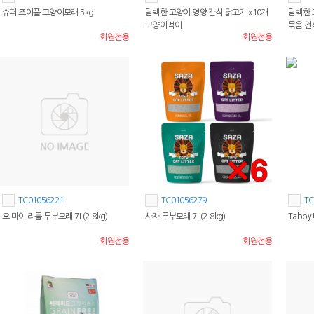
슈퍼 조이풀 고양이모래 5kg
담백한 고양이 영양 간식 닭고기 x10개
담백한 
고양이먹이
묶음 
회원전용
회원전용
TC01056221
TC01056279
TC
오 마이 리틀 두부모래 7L(2.8kg)
사자 두부모래 7L(2.8kg)
Tabby
회원전용
회원전용