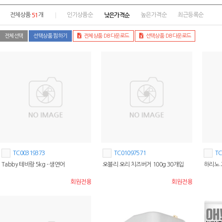
51
낮은가격순
전체상품
개
인기상품순
높은가격순
최근등록순
전체선택
선택상품 찜하기
전체상품 DB다운로드
선택상품 DB다운로드
TC00319373
TC01097571
TC
Tabby 테비랑 5kg - 생연어
오블리 오리 치즈버거 100g 30개입
하리노 
회원전용
회원전용