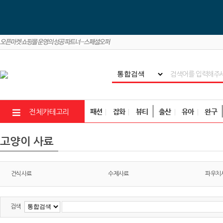
패션
잡화
뷰티
출산
유아
완구
전체카테고리
고양이 사료
건식사료
수제사료
파우치
검색