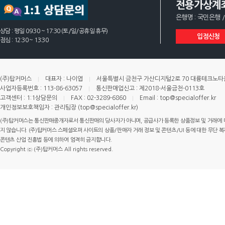
전용가상계
은행명 : 국민은행 /
상담 : 평일 09:30 ~ 17:30 (토/일/공휴일 휴무)
입점신청
점심 : 12:30 ~ 13:30
(주)탑커머스
대표자 : 나이엽
서울특별시 금천구 가산디지털2로 70 대륭테크노타운 
사업자등록번호 : 113-86-63057
통신판매업신고 : 제2018-서울금천-0113호
고객센터 : 1:1상담문의
FAX : 02-3289-6860
Email : top@specialoffer.kr
개인정보보호책임자 : 관리팀장 (top@specialoffer.kr)
(주)탑커머스는 통신판매중개자로서 통신판매의 당사자가 아니며, 공급사가 등록한 상품정보 및 거래에 
지 않습니다. (주)탑커머스 스페셜오퍼 사이트의 상품/판매자 거래 정보 및 콘텐츠/UI 등에 대한 무단 복제
콘텐츠 산업 진흥법 등에 의하여 엄격히 금지합니다.
Copyright ⓒ (주)탑커머스 All rights reserved.