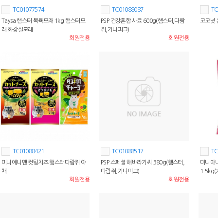
TC01077574
TC01088087
TC
Taysa 햄스터 목욕모래 1kg 햄스터모
PSP 건강혼합 사료 600g(햄스터,다람
코코넛
래 화장실모래
쥐,기니피그)
회원전용
회원전용
TC01088421
TC01088517
TC
미니애니맨 컷팅치즈 햄스터다람쥐 야
PSP 스페셜 해바라기씨 380g(햄스터,
미니애
채
다람쥐,기니피그)
1.5kg(
회원전용
회원전용