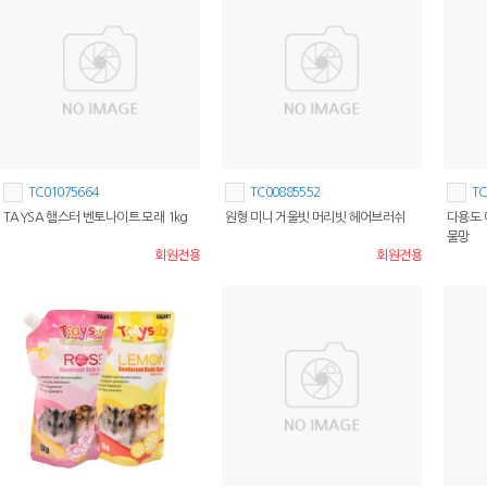
TC01075664
TC00885552
TC
TAYSA 햄스터 벤토나이트 모래 1kg
원형 미니 거울빗 머리빗 헤어브러쉬
다용도 
물망
회원전용
회원전용