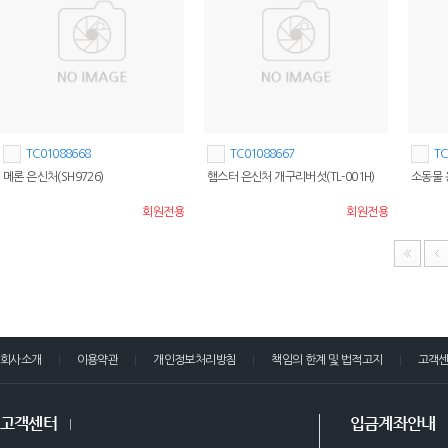
TC01088668
TC01088667
TC
메론 은신처(SH9726)
햄스터 은신처 개구리버섯(TL-001H)
소동물 
회원전용
회원전용
회사소개
이용약관
개인정보처리방침
책임의 한계 및 법적고지
고객
고객센터
입금계좌안내