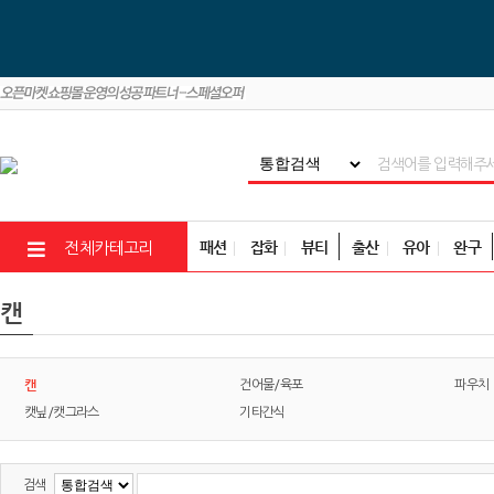
패션
잡화
뷰티
출산
유아
완구
전체카테고리
캔
캔
건어물/육포
파우치
캣닢/캣그라스
기타간식
검색