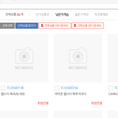
66
낮은가격순
전체상품
개
인기상품순
높은가격순
최근등록순
전체선택
선택상품 찜하기
전체상품 DB다운로드
선택상품 DB다운로드
TC01087145
TC01087254
TC
햄스터 욕조(RJ189)
아마존 햄스터 목욕 하우스
CARNO
회원전용
회원전용