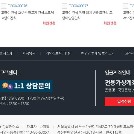
TC00409876
TC00409877
TC
고양이 간식 호주산 양고기 간식보조제
고양이 간식 원양 참치 반려묘간식 고
고양이 
고양이간식
양이영양간식
려묘간
회원전용
회원전용
회사소개
이용약관
개인정보처리방침
책임의 한계 및 법적고지
고객
고객센터
입금계좌안내
전용가상계
은행명 : 국민은행 /
상담 : 평일 09:30 ~ 17:30 (토/일/공휴일 휴무)
입점신청
점심 : 12:30 ~ 13:30
(주)탑커머스
대표자 : 나이엽
서울특별시 금천구 가산디지털2로 70 대륭테크노타운 
사업자등록번호 : 113-86-63057
통신판매업신고 : 제2018-서울금천-0113호