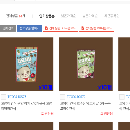
14
인기상품순
전체상품
개
낮은가격순
높은가격순
최근등록순
전체선택
선택상품 찜하기
전체상품 DB다운로드
선택상품 DB다운로드
TC00410673
TC00410672
TC
고양이 간식 원양 참치 x10개묶음 고양
고양이 간식 호주산 양고기 x10개묶음
고양이 
이영양간식
고양이간식
식 간
회원전용
회원전용