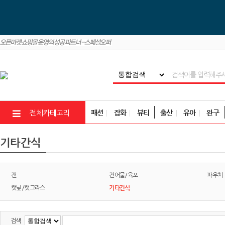
패션
잡화
뷰티
출산
유아
완구
전체카테고리
기타간식
캔
건어물/육포
파우치
기타간식
캣닢/캣그라스
검색