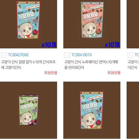
TC00427068
TC00410674
TC
고양이 간식 원양 참치 x10개 간식보조
고양이 간식 노르웨이산 연어 x10개묶
고양이 
제 고양이간식
음 반려묘간식
이간식
회원전용
회원전용