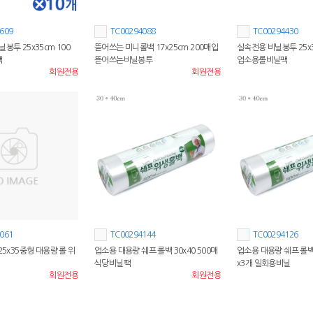
609
TC00294088
TC00294430
봉투 25x35cm 100
뜯어쓰는 미니롤백 17x25cm 200매입
실속전용 비닐봉투 25x3
백
뜯어쓰는비닐봉투
업소용롤비닐팩
회원전용
회원전용
061
TC00294144
TC00294126
25x35중형 대용량 롤 위
업소용 대용량 쉐프 롤백 30x40 500매
업소용 대용량 쉐프 롤백 
식당비닐팩
x3개 일회용비닐
회원전용
회원전용