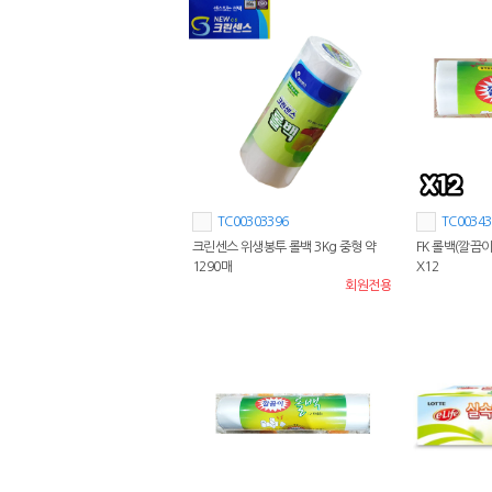
TC00303396
TC00343
크린센스 위생봉투 롤백 3Kg 중형 약
FK 롤백(깔끔이 
1290매
X12
회원전용