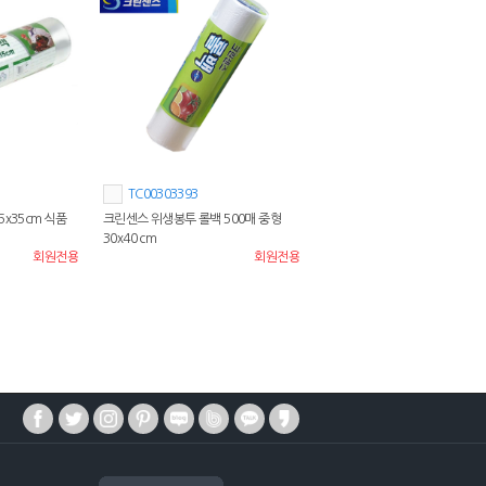
TC00303393
x35cm 식품
크린센스 위생봉투 롤백 500매 중형
30x40 cm
회원전용
회원전용