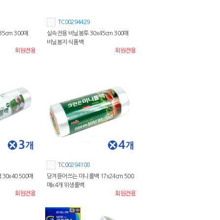
TC00294429
5cm 300매
실속전용 비닐봉투 30x45cm 300매
비닐봉지 식품백
회원전용
회원전용
TC00294108
30x40 500매
당겨뜯어쓰는 미니롤백 17x24cm 500
매x4개 위생롤백
회원전용
회원전용