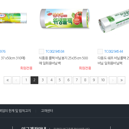
976
TC00294584
TC00294544
37 x50cm 310매)
식품용 롤팩 비닐봉지 25x35cm 500
다용도 쉐프 비닐롤팩 25
매 일회용비닐백
비닐 일회용비닐팩
회원전용
회원전용
1
2
3
4
5
6
7
8
9
10
책임의 한계 및 법적고지
고객센터