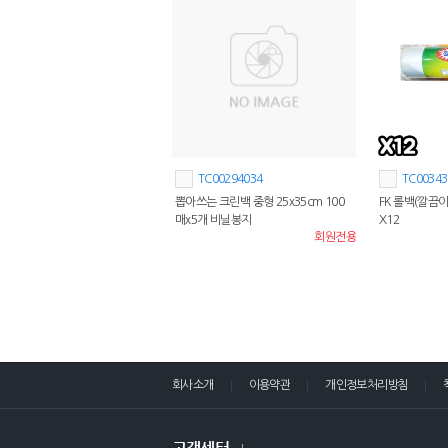
TC00294034
TC00343
뽑아쓰는 크린백 중형 25x35cm 100
FK 롤백(깔끔이 
매x5개 비닐봉지
X12
회원전용
회사소개
이용약관
개인정보처리방침