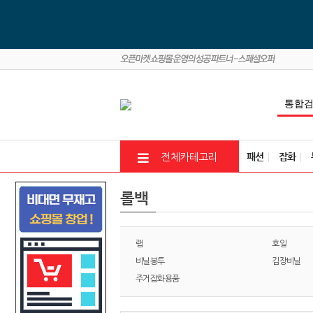
패션
잡화
전체카테고리
롤백
랩
호일
비닐봉투
김장비닐
주거잡화용품