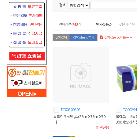
검색
248
인기상품순
전체상품
개
낮은가격순
전체선택
선택상품 찜하기
전체상품 DB다운로드
TC00300602
TC00294
탑크린 위생백(소) 25cmX35cmX50
뽑아쓰는 비닐봉
매
300매x2개 
회원전용