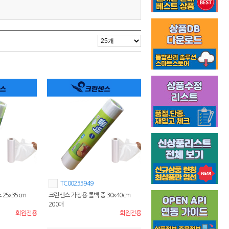
TC00233949
25x35cm
크린센스 가정용 롤백 중 30x40cm
200매
회원전용
회원전용