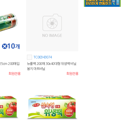
TC00343074
5cm 200매입
뉴롤백 200매 30x40대형 위생백 비닐
봉지 마트비닐
회원전용
회원전용