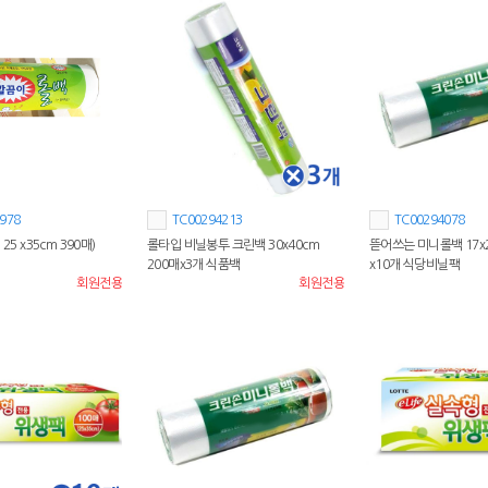
978
TC00294213
TC00294078
25 x35cm 390매)
롤타입 비닐봉투 크린백 30x40cm
뜯어쓰는 미니롤백 17x2
200매x3개 식품백
x10개 식당비닐팩
회원전용
회원전용