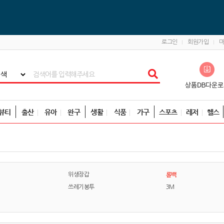
로그인
회원가입
뷰티
출산
유아
완구
생활
식품
가구
스포츠
레저
헬스
롤백
위생장갑
쓰레기봉투
3M