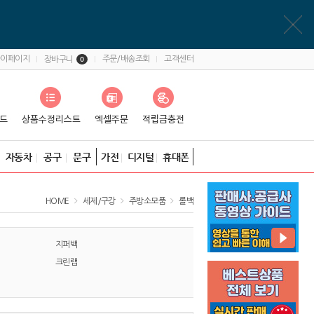
마이페이지
주문/배송조회
고객센터
장바구니
0
자동차
공구
문구
가전
디지털
휴대폰
HOME
세제/구강
주방소모품
롤백
지퍼백
크린랩