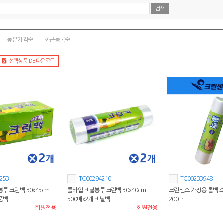
높은가격순
최근등록순
선택상품 DB다운로드
253
TC00294210
TC00233948
투 크린백 30x45cm
롤타입 비닐봉투 크린백 30x40cm
크린센스 가정용 롤백 소 
식품백
500매x2개 비닐백
200매
회원전용
회원전용