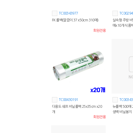
TC00343977
TC00294
FK 롤백(깔끔이 37 x50cm 310매)
실속형 주방 비닐
매x10개 식품
회원전용
TC00430191
TC00343
다용도 쉐프 비닐롤팩 25x35cm x20
뉴롤백 500매 
개
생백 비닐봉지
회원전용