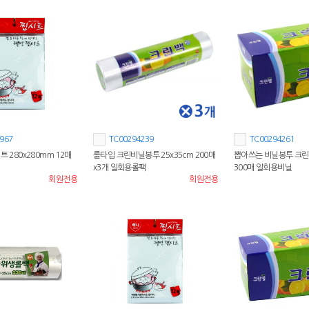
967
TC00294239
TC00294261
트 280x280mm 12매
롤타입 크린비닐봉투 25x35cm 200매
뽑아쓰는 비닐봉투 크린백
x3개 일회용롤팩
300매 일회용비닐
회원전용
회원전용