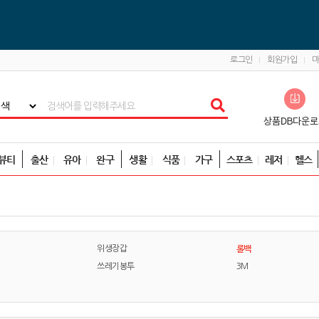
로그인
회원가입
뷰티
출산
유아
완구
생활
식품
가구
스포츠
레저
헬스
롤백
위생장갑
쓰레기봉투
3M