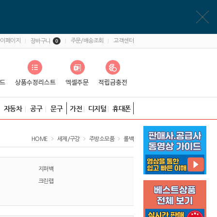
마이페이지
주문/배송조회
고객센터
장바구니
0
자동차
공구
문구
가전
디지털
휴대폰
HOME
세제/구강
주방소모품
롤백
지퍼백
크린랩