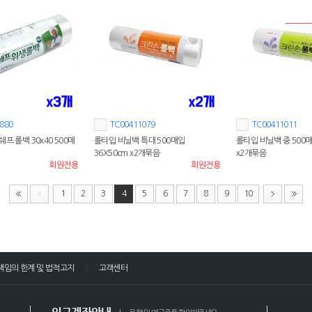
880
TC00411079
TC00411011
프 롤백 30x40 500매
롤타입 비닐백 특대 500매입
롤타입 비닐백 중 500매
36X50cm x2개묶음
x2개묶음
회원전용
회원전용
1
2
3
4
5
6
7
8
9
10
책임의 한계 및 법적고지
고객센터