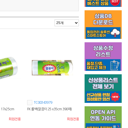
TC00343979
17x25cm
FK 롤백(깔끔이 25 x35cm 390매)
회원전용
회원전용