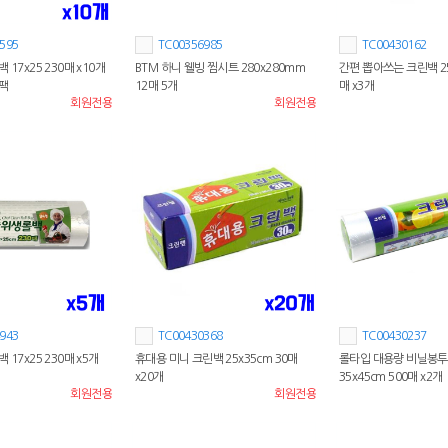
595
TC00356985
TC00430162
 17x25 230매 x10개
BTM 하니 웰빙 찜시트 280x280mm
간편 뽑아쓰는 크린백 25
팩
12매 5개
매 x3개
회원전용
회원전용
943
TC00430368
TC00430237
 17x25 230매 x5개
휴대용 미니 크린백 25x35cm 30매
롤타입 대용량 비닐봉투
x20개
35x45cm 500매 x2개
회원전용
회원전용