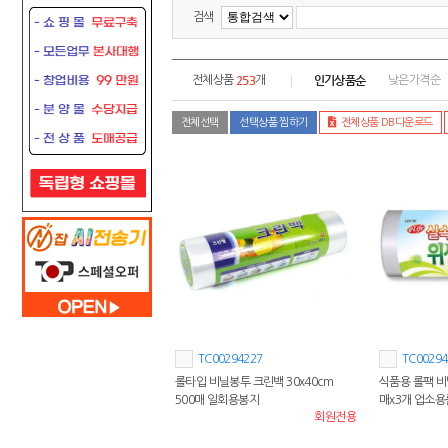
검색
253
인기상품순
전체상품
개
낮은가격순
전체선택
선택상품 찜하기
전체상품 DB다운로드
TC00294227
TC00294
롤타입 비닐봉투 크린백 30x40cm
식품용 롤팩 비닐
500매 일회용봉지
매x3개 업소
회원전용