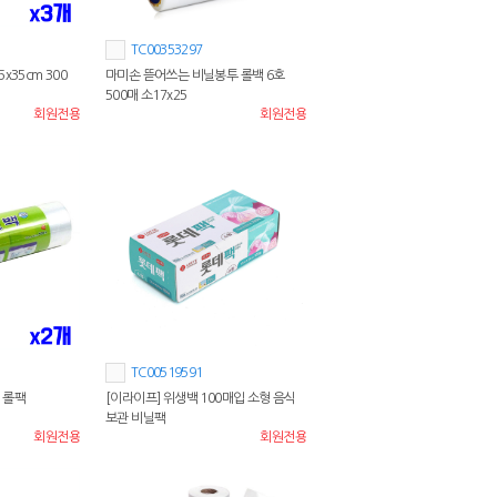
TC00353297
x35cm 300
마미손 뜯어쓰는 비닐봉투 롤백 6호
500매 소17x25
회원전용
회원전용
TC00519591
 롤팩
[이라이프] 위생백 100매입 소형 음식
보관 비닐팩
회원전용
회원전용