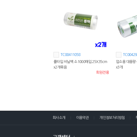
TC00411058
TC00429
롤타입 비닐백 소1000매입 25X35cm
업소용 대용량 쉐
x2개묶음
x3개
회원전용
회사소개
이용약관
개인정보처리방침