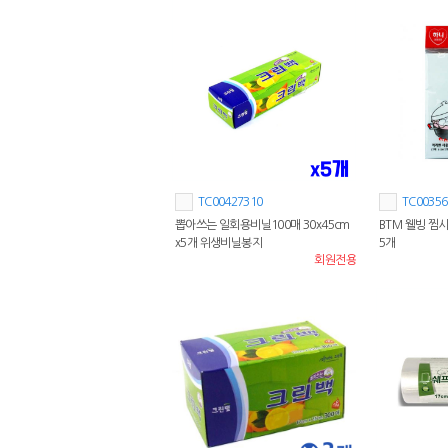
TC00427310
TC00356
뽑아쓰는 일회용비닐100매 30x45cm
BTM 웰빙 찜시
x5개 위생비닐봉지
5개
회원전용