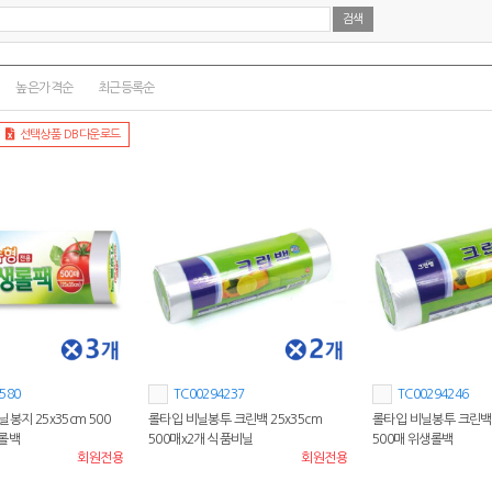
높은가격순
최근등록순
선택상품 DB다운로드
580
TC00294237
TC00294246
봉지 25x35cm 500
롤타입 비닐봉투 크린백 25x35cm
롤타입 비닐봉투 크린백 
용롤백
500매x2개 식품비닐
500매 위생롤백
회원전용
회원전용