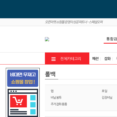
패션
잡화
전체카테고리
롤백
랩
호일
비닐봉투
김장비닐
주거잡화용품