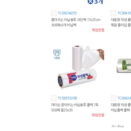
TC00294255
TC00410
뽑아쓰는 비닐봉투 크린백 17x25cm
대용량 위생 롤백
300매x3개 비닐백
묶음 롤타입 롤
회원전용
TC00353298
TC00424
마미손 뜯어쓰는 비닐봉투 롤백 7호
대용량 위생 롤백
500매 중25x35
비닐롤백 롤팩
회원전용