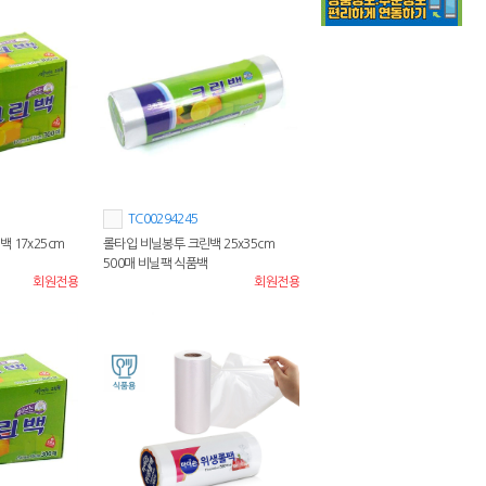
TC00294245
 17x25cm
롤타입 비닐봉투 크린백 25x35cm
500매 비닐팩 식품백
회원전용
회원전용