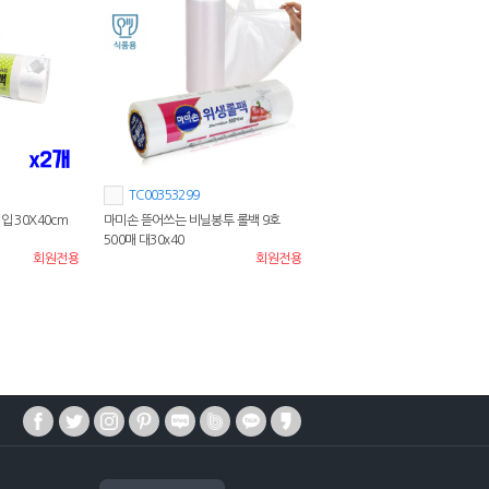
TC00353299
입 30X40cm
마미손 뜯어쓰는 비닐봉투 롤백 9호
500매 대30x40
회원전용
회원전용