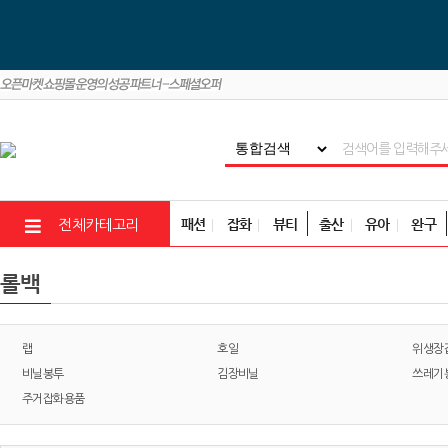
패션
잡화
뷰티
출산
유아
완구
전체카테고리
롤백
랩
호일
위생장
비닐봉투
김장비닐
쓰레기
주거잡화용품