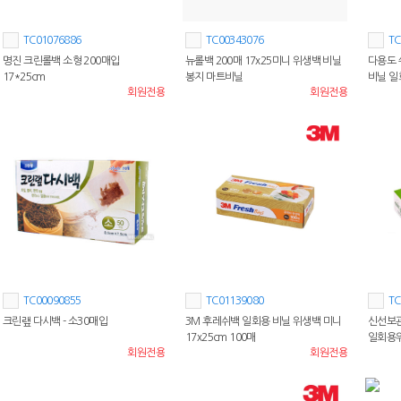
TC01076886
TC00343076
TC
명진 크린롤백 소형 200매입
뉴롤백 200매 17x25미니 위생백 비닐
다용도 
17*25cm
봉지 마트비닐
비닐 
회원전용
회원전용
TC00090855
TC01139080
TC
크린랲 다시백 - 소30매입
3M 후레쉬백 일회용 비닐 위생백 미니
신선보관 
17x25cm 100매
일회용
회원전용
회원전용