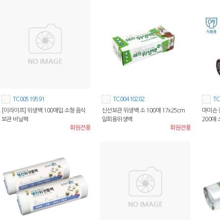
TC00519591
TC00410282
TC
[이라이프] 위생백 100매입 소형 음식
신선보관 위생백 소 100매 17x25cm
마미손 
보관 비닐팩
일회용위생백
200매 
회원전용
회원전용