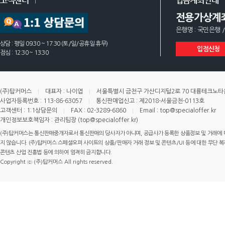
고객센터
입금계좌안내
전용가상계
은행명 : 국민은행 /
상담 : 평일 09:30 ~ 17:30 (토/일/공휴일 휴무)
입점신청
점심 : 12:30 ~ 13:30
(주)탑커머스
대표자 : 나이엽
서울특별시 금천구 가산디지털2로 70 대륭테크노타운 
사업자등록번호 : 113-86-63057
통신판매업신고 : 제2018-서울금천-0113호
고객센터 : 1:1상담문의
FAX : 02-3289-6860
Email : top@specialoffer.kr
개인정보보호책임자 : 관리팀장 (top@specialoffer.kr)
(주)탑커머스는 통신판매중개자로서 통신판매의 당사자가 아니며, 공급사가 등록한 상품정보 및 거래에 
지 않습니다. (주)탑커머스 스페셜오퍼 사이트의 상품/판매자 거래 정보 및 콘텐츠/UI 등에 대한 무단 복제
콘텐츠 산업 진흥법 등에 의하여 엄격히 금지합니다.
Copyright ⓒ (주)탑커머스 All rights reserved.