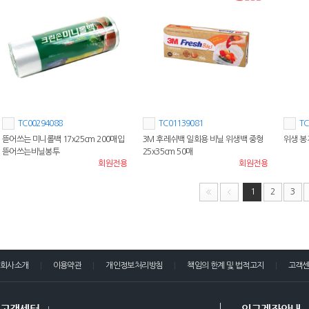
TC00294088
TC01139081
TC
뜯어쓰는 미니롤백 17x25cm 200매입
3M 후레쉬백 일회용 비닐 위생백 중형
위생 봉지
뜯어쓰는비닐봉투
25x35cm 50매
회원전용
회원전용
1
2
3
회사소개
이용약관
개인정보처리방침
책임의 한계 및 법적고지
고객