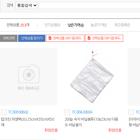
검색
253
낮은가격순
전체상품
개
인기상품순
높은가격순
최근등록순
전체선택
선택상품 찜하기
전체상품 DB다운로드
선택상품 DB다운로드
TC00300602
TC00420884
TC
탑크린 위생백(소) 25cmX35cmX50
200p 속지 비닐봉투(18x23cm) 다용
[이라이
매
도 비닐봉지
형 비닐
회원전용
회원전용