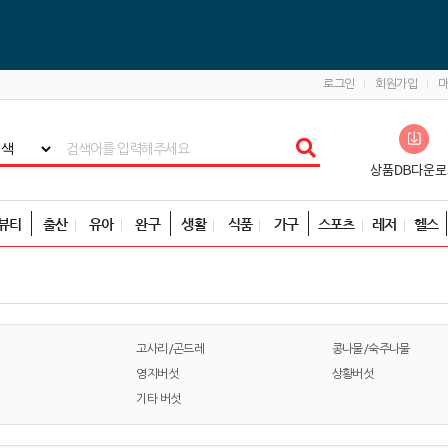
로그인
회원가입
뷰티
출산
유아
완구
생활
식품
가구
스포츠
레저
헬스
고사리/곤드레
콩나물/숙주나물
영지버섯
상황버섯
기타 버섯