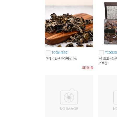
TC00443291
TC00863
미강 수입산 목이버섯 1kg
VB 표고버섯
기포장
회원전용