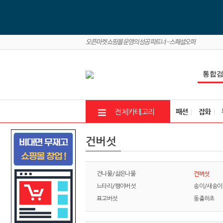
패션
잡화
전체카테고리
건버섯
건버섯
건나물/삶은나물
느타리/팽이버섯
송이/새송이
표고버섯
동충하초