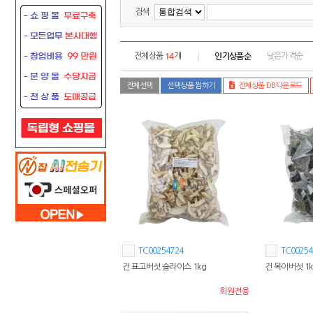
검색
14
인기상품순
전체상품
개
낮은가격순
전체선택
선택상품 찜하기
전체상품 DB다운로드
TC00254724
TC00254
건 표고버섯 슬라이스 1kg
건 목이버섯 1k
회원전용