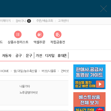
마이페이지
주문/배송조회
고객센터
장바구니
0
자동차
공구
문구
가전
디지털
휴대폰
HOME
쌀/과일/농수축산물
버섯/나물류
건버섯
나물기타
노루궁뎅이버섯