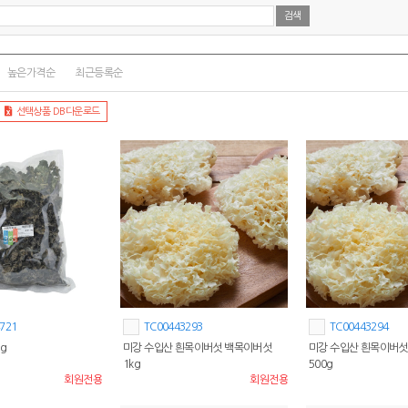
높은가격순
최근등록순
선택상품 DB다운로드
721
TC00443293
TC00443294
g
미강 수입산 흰목이버섯 백목이버섯
미강 수입산 흰목이버섯
1kg
500g
회원전용
회원전용