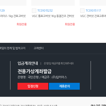
129
TC01015232
TC01015117
슬라이스 1kg 건표고버섯
VGC 통표고버섯 1Kg 동결건조 건버섯
VGC 건버섯 건표고후레
회원전용
회원전용
책임의 한계 및 법적고지
고객센터
입금계좌안내
은행 및 예금주를 확인해주세요
전용가상계좌발급
은행명 : 국민은행 / 예금주 : (주)탑커머스
입점신청
제휴문의
에스크로 구