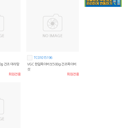
TC01015196
0g 건조 마라탕
VGC 한잎목이버섯 500g 건조목이버
섯
회원전용
회원전용