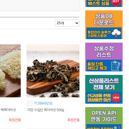
TC00443292
 백목이버섯
미강 수입산 목이버섯 500g
회원전용
회원전용