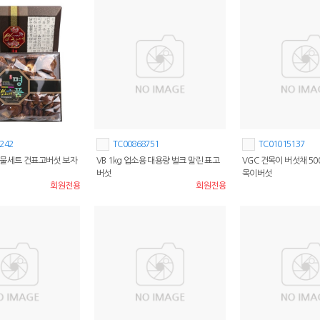
242
TC00868751
TC01015137
선물세트 건표고버섯 보자
VB 1kg 업소용 대용량 벌크 말린 표고
VGC 건목이 버섯채 50
버섯
목이버섯
회원전용
회원전용