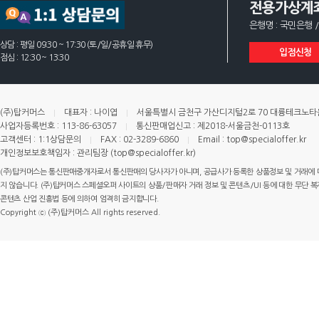
전용가상계
은행명 : 국민은행 /
상담 : 평일 09:30 ~ 17:30 (토/일/공휴일 휴무)
입점신청
점심 : 12:30 ~ 13:30
(주)탑커머스
대표자 : 나이엽
서울특별시 금천구 가산디지털2로 70 대륭테크노타운 
사업자등록번호 : 113-86-63057
통신판매업신고 : 제2018-서울금천-0113호
고객센터 : 1:1상담문의
FAX : 02-3289-6860
Email : top@specialoffer.kr
개인정보보호책임자 : 관리팀장 (top@specialoffer.kr)
(주)탑커머스는 통신판매중개자로서 통신판매의 당사자가 아니며, 공급사가 등록한 상품정보 및 거래에 
지 않습니다. (주)탑커머스 스페셜오퍼 사이트의 상품/판매자 거래 정보 및 콘텐츠/UI 등에 대한 무단 복제
콘텐츠 산업 진흥법 등에 의하여 엄격히 금지합니다.
Copyright ⓒ (주)탑커머스 All rights reserved.