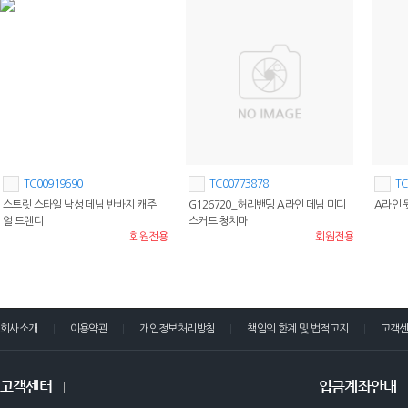
TC00919690
TC00773878
TC
스트릿 스타일 남성 데님 반바지 캐주
G126720_허리밴딩 A라인 데님 미디
A라인 
얼 트렌디
스커트 청치마
회원전용
회원전용
회사소개
이용약관
개인정보처리방침
책임의 한계 및 법적고지
고객
고객센터
입금계좌안내