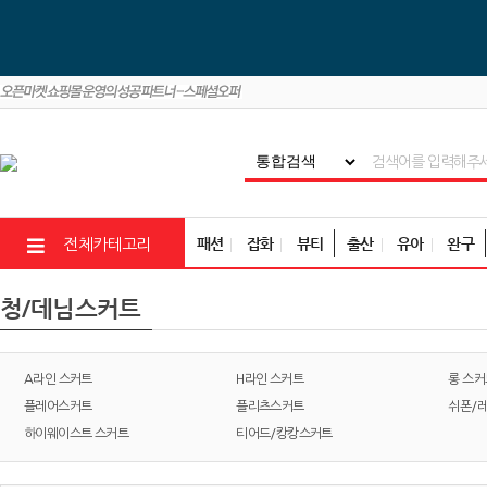
패션
잡화
뷰티
출산
유아
완구
전체카테고리
청/데님스커트
A라인 스커트
H라인 스커트
롱 스커
플레어스커트
플리츠스커트
쉬폰/
하이웨이스트 스커트
티어드/캉캉스커트