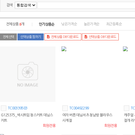
검색
8
인기상품순
전체상품
개
낮은가격순
높은가격순
최근등록순
전체선택
선택상품 찜하기
전체상품 DB다운로드
선택상품 DB다운로드
TC00339583
TC00492299
TC
G125375_섹시트임 청스커트 데님스
여자 버튼 데님셔츠 청남방 블라우스
캐주얼 
커트
사계절
절개 라
회원전용
회원전용