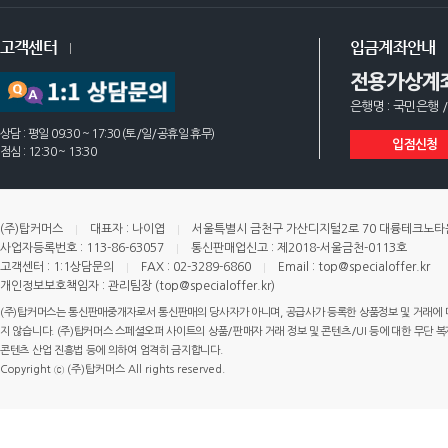
고객센터
입금계좌안내
전용가상계
은행명 : 국민은행 /
상담 : 평일 09:30 ~ 17:30 (토/일/공휴일 휴무)
입점신청
점심 : 12:30 ~ 13:30
(주)탑커머스
대표자 : 나이엽
서울특별시 금천구 가산디지털2로 70 대륭테크노타운 
사업자등록번호 : 113-86-63057
통신판매업신고 : 제2018-서울금천-0113호
고객센터 : 1:1상담문의
FAX : 02-3289-6860
Email : top@specialoffer.kr
개인정보보호책임자 : 관리팀장 (top@specialoffer.kr)
(주)탑커머스는 통신판매중개자로서 통신판매의 당사자가 아니며, 공급사가 등록한 상품정보 및 거래에 
지 않습니다. (주)탑커머스 스페셜오퍼 사이트의 상품/판매자 거래 정보 및 콘텐츠/UI 등에 대한 무단 복제
콘텐츠 산업 진흥법 등에 의하여 엄격히 금지합니다.
Copyright ⓒ (주)탑커머스 All rights reserved.