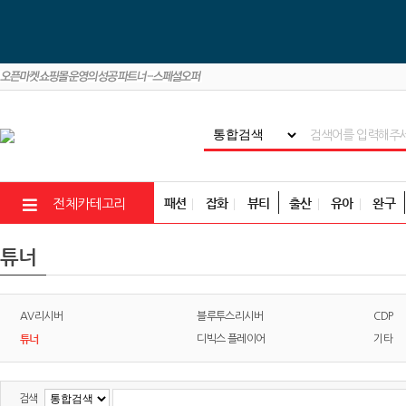
패션
잡화
뷰티
출산
유아
완구
전체카테고리
튜너
AV리시버
블루투스리시버
CDP
튜너
디빅스 플레이어
기타
검색