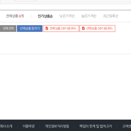
0
인기상품순
전체상품
개
낮은가격순
높은가격순
최근등록순
전체선택
선택상품 찜하기
전체상품 DB다운로드
선택상품 DB다운로드
회사소개
이용약관
개인정보처리방침
책임의 한계 및 법적고지
고객