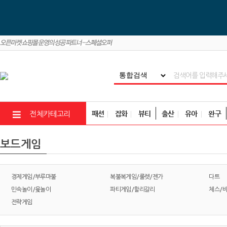
패션
잡화
뷰티
출산
유아
완구
전체카테고리
보드게임
경제게임/부루마불
복불복게임/룰렛/젠가
다트
민속놀이/윷놀이
파티게임/할리갈리
체스/
전략게임