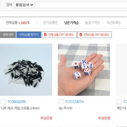
검색
1,046
낮은가격순
전체상품
개
인기상품순
높은가격순
최근등록순
전체선택
선택상품 찜하기
전체상품 DB다운로드
선택상품 DB다운로드
TC00682095
TC01134354
TC
다트 헤드 게임 소모품 24mm
6p 주사위
체인 마
회원전용
회원전용