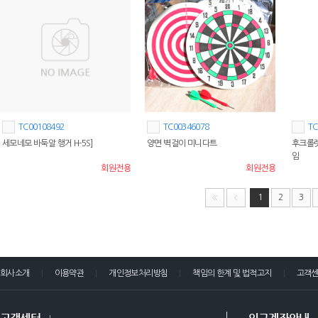
TC00108492
TC00346078
TC
세모네모 바둑알 행거 H-5S]
양면 벽걸이 미니다트
후크롤렛
임
회원전용
회원전용
1
2
3
회사소개
이용약관
개인정보처리방침
책임의 한계 및 법적고지
고객