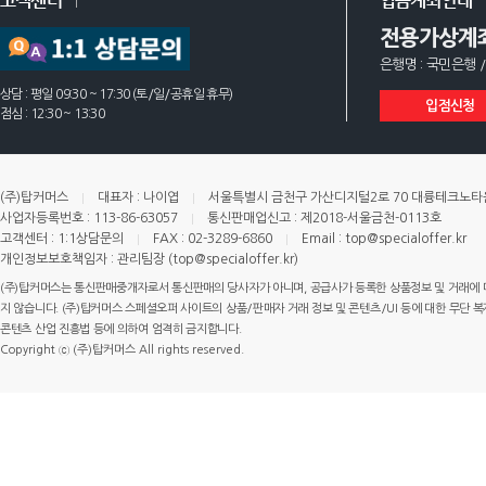
고객센터
입금계좌안내
전용가상계
은행명 : 국민은행 /
상담 : 평일 09:30 ~ 17:30 (토/일/공휴일 휴무)
입점신청
점심 : 12:30 ~ 13:30
(주)탑커머스
대표자 : 나이엽
서울특별시 금천구 가산디지털2로 70 대륭테크노타운 
사업자등록번호 : 113-86-63057
통신판매업신고 : 제2018-서울금천-0113호
고객센터 : 1:1상담문의
FAX : 02-3289-6860
Email : top@specialoffer.kr
개인정보보호책임자 : 관리팀장 (top@specialoffer.kr)
(주)탑커머스는 통신판매중개자로서 통신판매의 당사자가 아니며, 공급사가 등록한 상품정보 및 거래에 
지 않습니다. (주)탑커머스 스페셜오퍼 사이트의 상품/판매자 거래 정보 및 콘텐츠/UI 등에 대한 무단 복제
콘텐츠 산업 진흥법 등에 의하여 엄격히 금지합니다.
Copyright ⓒ (주)탑커머스 All rights reserved.