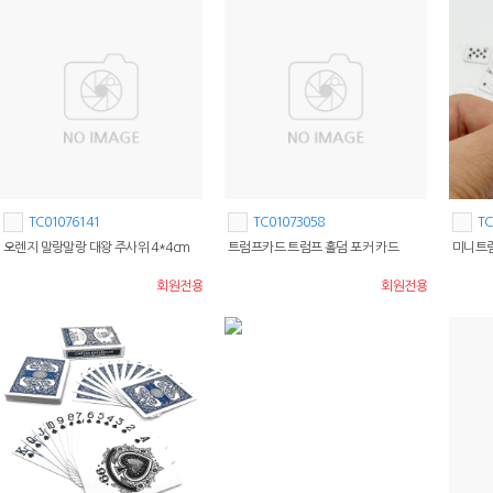
TC01076141
TC01073058
TC
오렌지 말랑말랑 대왕 주사위 4*4cm
트럼프카드 트럼프 홀덤 포커 카드
미니트
회원전용
회원전용