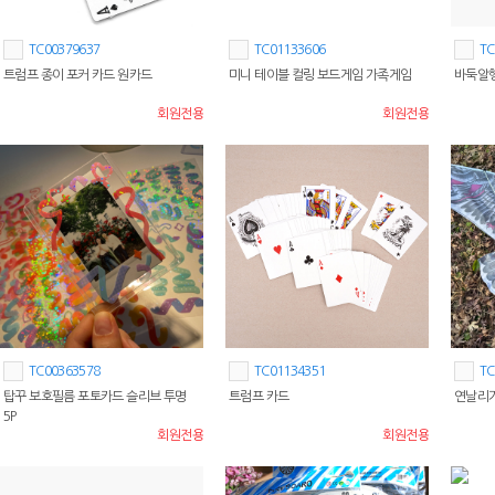
TC00379637
TC01133606
TC
트럼프 종이 포커 카드 원카드
미니 테이블 컬링 보드게임 가족게임
바둑알행거
회원전용
회원전용
TC00363578
TC01134351
TC
탑꾸 보호필름 포토카드 슬리브 투명
트럼프 카드
연날리기
5P
회원전용
회원전용