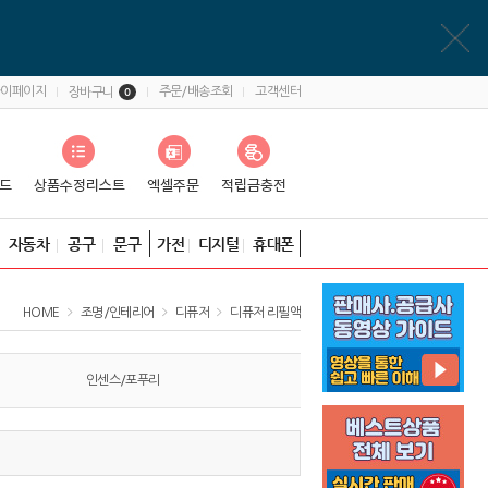
마이페이지
주문/배송조회
고객센터
장바구니
0
자동차
공구
문구
가전
디지털
휴대폰
HOME
조명/인테리어
디퓨저
디퓨저 리필액
인센스/포푸리