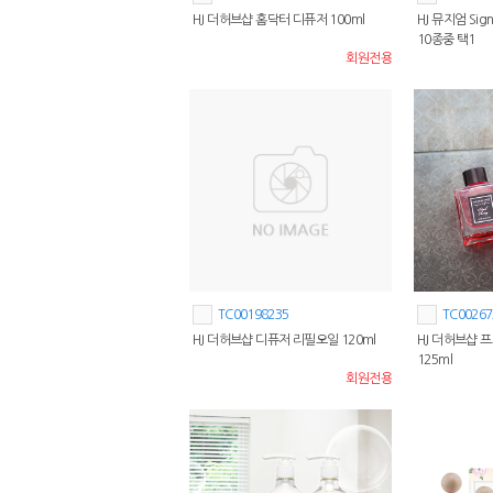
HJ 더허브샵 홈닥터 디퓨저 100ml
HJ 뮤지엄 Sig
10종중 택1
회원전용
TC00198235
TC00267
HJ 더허브샵 디퓨저 리필오일 120ml
HJ 더허브샵 
125ml
회원전용