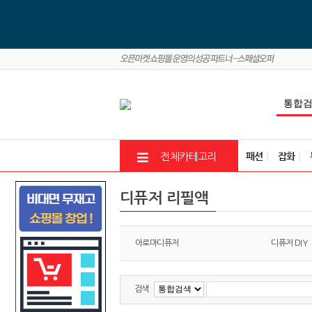
패션
잡화
전체카테고리
디퓨저 리필액
아로마디퓨저
디퓨저 DIY
검색