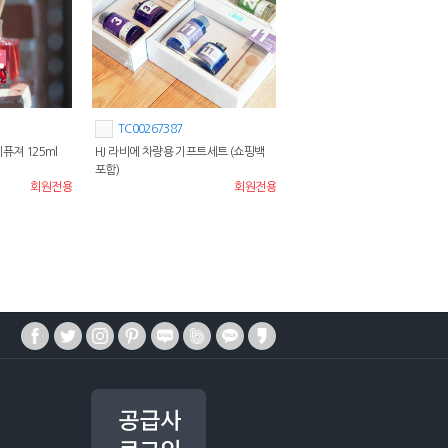
TC00267387
퓨져 125ml
HJ 라비에 차량용 기프트세트 (쇼핑백
포함)
회원전용
회원전용