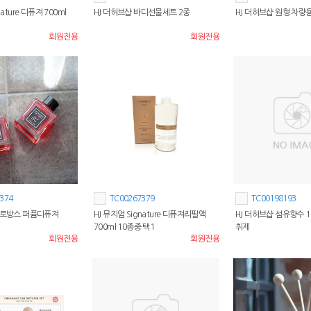
nature 디퓨져 700ml
HJ 더허브샵 바디선물세트 2종
HJ 더허브샵 원형 차량용
회원전용
회원전용
374
TC00267379
TC00198193
프로방스 퍼퓸디퓨져
HJ 뮤지엄 Signature 디퓨져리필액
HJ 더허브샵 섬유향수 10
700ml 10종중 택1
취제
회원전용
회원전용