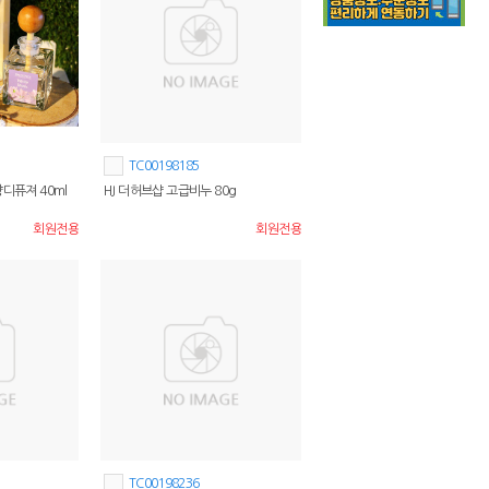
TC00198185
디퓨져 40ml
HJ 더허브샵 고급비누 80g
회원전용
회원전용
TC00198236