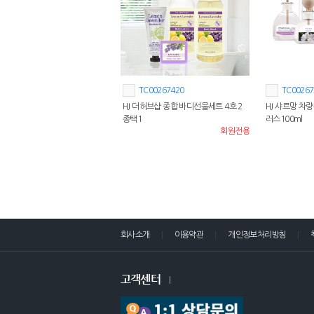
TC00267420
TC00267
HJ 더허브샵 종합 바디선물세트 4호 2
HJ 샤르망 차
종택1
러스100ml
회원전용
회사소개
이용약관
개인정보처리방침
고객센터