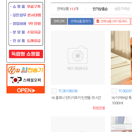
113
인기상품순
전체상품
개
낮은가격순
전체선택
선택상품 찜하기
전체상품 DB다운로드
TC00198206
TC00267
HJ 콜로니 빈티지포지 틴캔들 35시간
HJ 더허브샵 
1000ml
회원전용