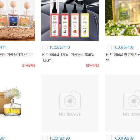
411
TC00267410
TC00267408
 방향제 차량용에어컨디퓨
HJ 더허브샵 120ml 차량용 리필오일
HJ 더허브샵 방향제 차량
120ml
택
회원전용
회원전용
381
TC00198190
TC00198209