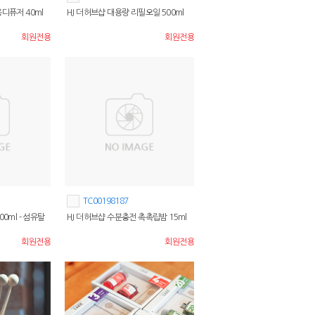
디퓨저 40ml
HJ 더허브샵 대용량 리필오일 500ml
회원전용
회원전용
TC00198187
0ml - 섬유탈
HJ 더허브샵 수분충전 촉촉립밤 15ml
회원전용
회원전용