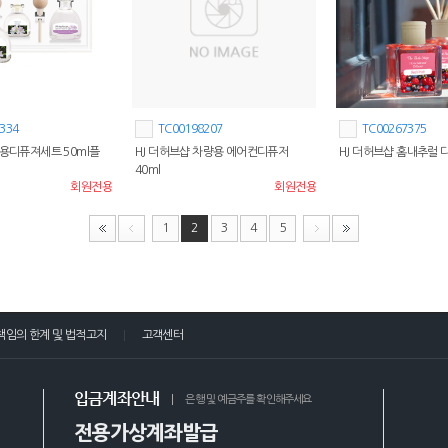
334
TC00198207
TC00267375
량용디퓨져세트 50ml플
HJ 더허브샵 차량용 에어컨디퓨저
HJ 더허브샵 홈내추럴 디
40ml
회원전용
회원전용
1
2
3
4
5
책임의 한계 및 법적고지
고객센터
입금계좌안내
은행 및 예금주를 확인해주세요
전용가상계좌발급