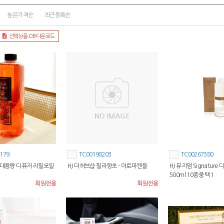
높은가격순
최근등록순
선택상품 DB다운로드
179
TC00198203
TC00267380
특대용량 디퓨저 리필오일
HJ 더허브샵 필라향초 - 아로마캔들
HJ 뮤지엄 Signatur
500ml 10종중 택1
회원전용
회원전용