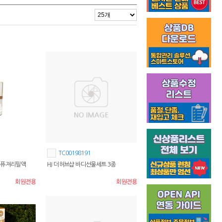
TC00198191
e 디퓨져리필액
HJ 더허브샵 바디선물세트 3종
회원전용
회원전용