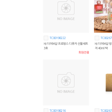
TC00198222
TC00267
HJ 더허브샵 프로방스 디퓨저 선물세트
HJ 더허브샵
3호
져 40ml 택
회원전용
TC00198216
TC00267