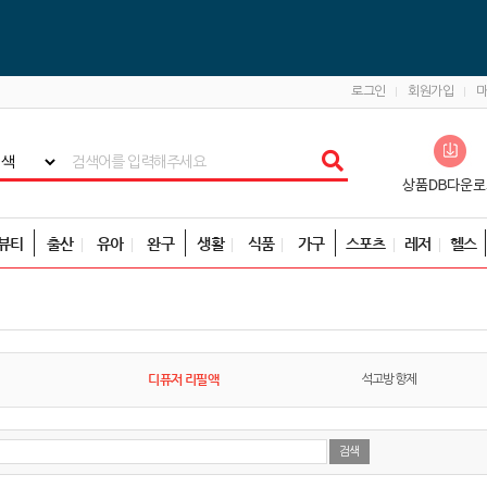
로그인
회원가입
뷰티
출산
유아
완구
생활
식품
가구
스포츠
레저
헬스
디퓨저 리필액
석고방향제