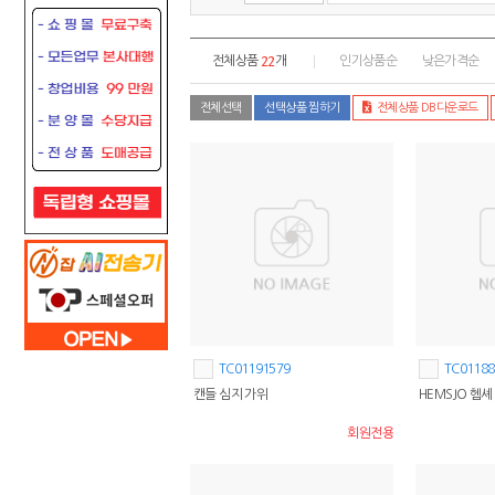
22
전체상품
개
인기상품순
낮은가격순
전체선택
선택상품 찜하기
전체상품 DB다운로드
TC01191579
TC01188
캔들 심지 가위
HEMSJO 헴셰
회원전용