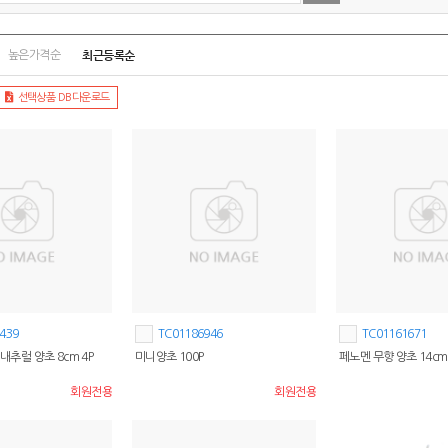
최근등록순
높은가격순
선택상품 DB다운로드
439
TC01186946
TC01161671
 내추럴 양초 8cm 4P
미니양초 100P
페노멘 무향 양초 14cm
회원전용
회원전용