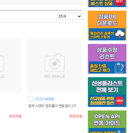
TC01147805
철제 스탠드 양초홀더 캔들걸이 2구
회원전용
회원전용