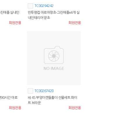
TC00294242
그린애플 실내인
반투명컵 아로마향초-그린애플x4개 실
내인테리어 양초
회원전용
회원전용
TC00267428
 약90시간 아로
HJ 4S 부엉이캔들홀더 선물세트 화이
트 브라운
회원전용
회원전용