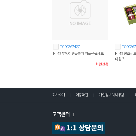
TC00267427
TC00267
HJ 4S 부엉이캔들홀더 커플선물세트
HJ 4S 향초세
마향초
회원전용
회사소개
이용약관
개인정보처리방침
고객센터