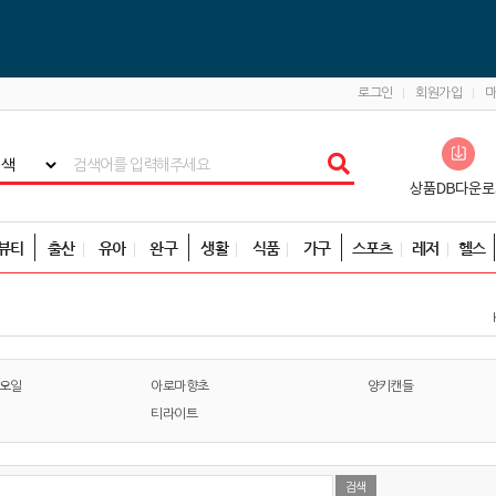
로그인
회원가입
뷰티
출산
유아
완구
생활
식품
가구
스포츠
레저
헬스
오일
아로마향초
양키캔들
티라이트