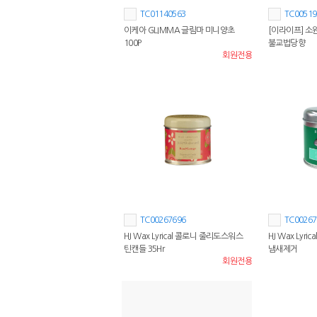
TC01140563
TC00519
이케아 GLIMMA 글림마 미니양초
[이라이프] 소
100P
불교법당향
회원전용
TC00267696
TC00267
HJ Wax Lyrical 콜로니 줄리도스워스
HJ Wax Lyr
틴캔들 35Hr
냄새제거
회원전용