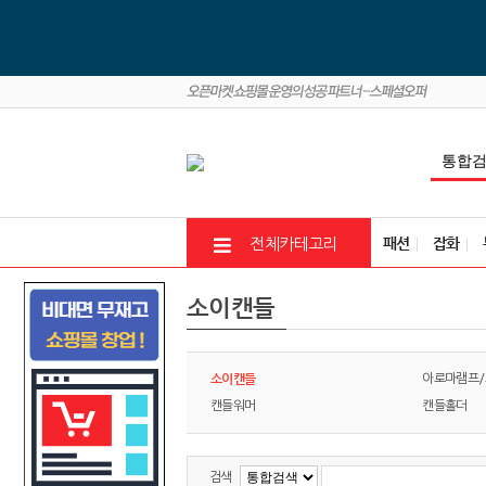
패션
잡화
전체카테고리
소이캔들
소이캔들
아로마램프/
캔들워머
캔들홀더
검색