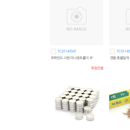
TC01147047
TC01143
프락탄드 스텐 미니양초홀더 1P
캔들 촛불덮개
회원전용