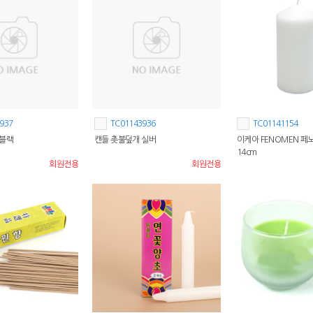
937
TC01143936
TC01141154
 블랙
캔들 촛불덮개 실버
이케아 FENOMEN 페
14cm
회원전용
회원전용