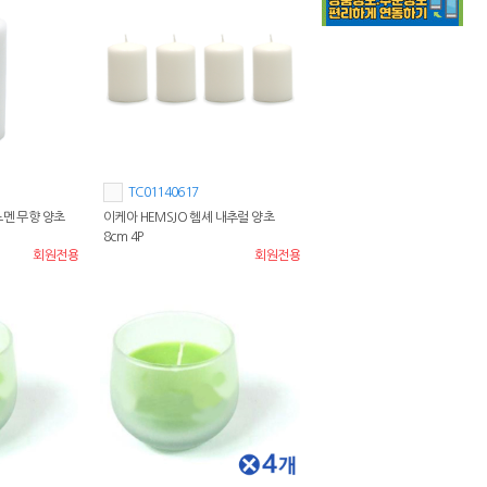
TC01140617
노멘 무향 양초
이케아 HEMSJO 헴셰 내추럴 양초
8cm 4P
회원전용
회원전용