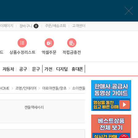
마이페이지
주문/배송조회
고객센터
장바구니
0
자동차
공구
문구
가전
디지털
휴대폰
HOME
조명/인테리어
아로마캔들/향초
소이캔들
캔들액세서리