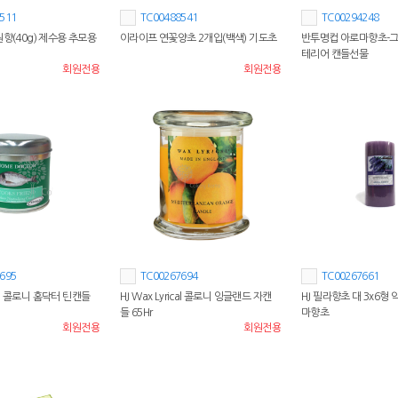
511
TC00488541
TC00294248
원향(40g) 제수용 추모용
이라이프 연꽃양초 2개입(백색) 기도초
반투명컵 아로마향초-
테리어 캔들선물
회원전용
회원전용
695
TC00267694
TC00267661
ical 콜로니 홈닥터 틴캔들
HJ Wax Lyrical 콜로니 잉글랜드 자캔
HJ 필라향초 대 3x6형
들 65Hr
마향초
회원전용
회원전용