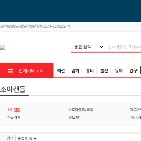
패션
잡화
뷰티
출산
유아
완구
전체카테고리
소이캔들
소이캔들
아로마램프/오일
아로마
캔들워머
캔들홀더
티라이
검색