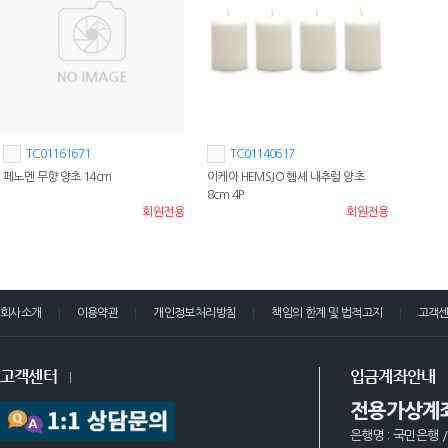
TC01161671
TC01140617
페노멘 무향 양초 14cm
이케아 HEMSJO 헴셰 내추럴 양초
8cm 4P
회원전용
회원전용
회사소개
이용약관
개인정보처리방침
책임의 한계 및 법적고지
고객
고객센터
입금계좌안내
전용가상계
은행명 : 국민은행 /