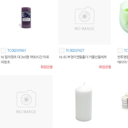
TC00267661
TC00267427
TC
HJ 필라향초 대 3x6형 약90시간 아로
HJ 4S 부엉이캔들홀더 커플선물세트
반투명컵
마향초
테리어
회원전용
회원전용