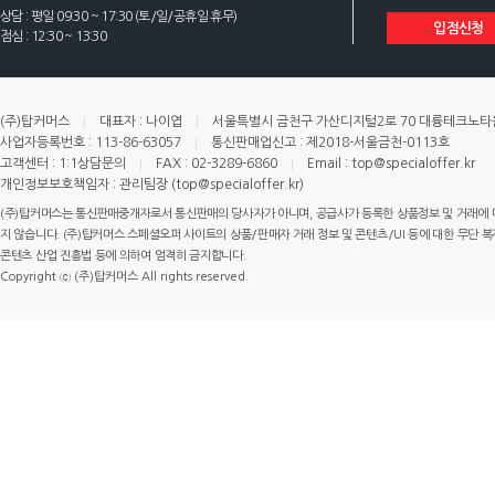
상담 : 평일 09:30 ~ 17:30 (토/일/공휴일 휴무)
입점신청
점심 : 12:30 ~ 13:30
(주)탑커머스
대표자 : 나이엽
서울특별시 금천구 가산디지털2로 70 대륭테크노타운 
사업자등록번호 : 113-86-63057
통신판매업신고 : 제2018-서울금천-0113호
고객센터 : 1:1상담문의
FAX : 02-3289-6860
Email : top@specialoffer.kr
개인정보보호책임자 : 관리팀장 (top@specialoffer.kr)
(주)탑커머스는 통신판매중개자로서 통신판매의 당사자가 아니며, 공급사가 등록한 상품정보 및 거래에 
지 않습니다. (주)탑커머스 스페셜오퍼 사이트의 상품/판매자 거래 정보 및 콘텐츠/UI 등에 대한 무단 복제
콘텐츠 산업 진흥법 등에 의하여 엄격히 금지합니다.
Copyright ⓒ (주)탑커머스 All rights reserved.