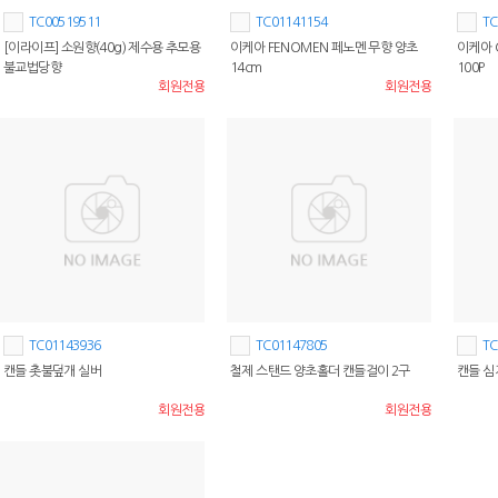
TC00519511
TC01141154
TC
[이라이프] 소원향(40g) 제수용 추모용
이케아 FENOMEN 페노멘 무향 양초
이케아 
불교법당향
14cm
100P
회원전용
회원전용
TC01143936
TC01147805
TC
캔들 촛불덮개 실버
철제 스탠드 양초홀더 캔들걸이 2구
캔들 심
회원전용
회원전용