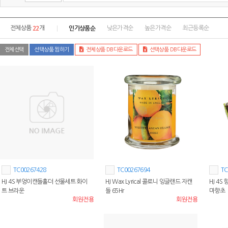
22
인기상품순
전체상품
개
낮은가격순
높은가격순
최근등록순
전체선택
선택상품 찜하기
전체상품 DB다운로드
선택상품 DB다운로드
TC00267428
TC00267694
TC
HJ 4S 부엉이캔들홀더 선물세트 화이
HJ Wax Lyrical 콜로니 잉글랜드 자캔
HJ 4S
트 브라운
들 65Hr
마향초
회원전용
회원전용