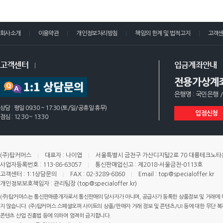
회사소개
이용약관
개인정보처리방침
책임의 한계 및 법적고지
고객
고객센터
입금계좌안내
전용가상계
은행명 : 국민은행 /
상담 : 평일 09:30 ~ 17:30 (토/일/공휴일 휴무)
입점신청
점심 : 12:30 ~ 13:30
(주)탑커머스
대표자 : 나이엽
서울특별시 금천구 가산디지털2로 70 대륭테크노타운 
사업자등록번호 : 113-86-63057
통신판매업신고 : 제2018-서울금천-0113호
고객센터 : 1:1상담문의
FAX : 02-3289-6860
Email : top@specialoffer.kr
개인정보보호책임자 : 관리팀장 (top@specialoffer.kr)
(주)탑커머스는 통신판매중개자로서 통신판매의 당사자가 아니며, 공급사가 등록한 상품정보 및 거래에 
지 않습니다. (주)탑커머스 스페셜오퍼 사이트의 상품/판매자 거래 정보 및 콘텐츠/UI 등에 대한 무단 복제
콘텐츠 산업 진흥법 등에 의하여 엄격히 금지합니다.