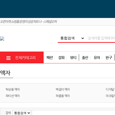
패션
잡화
뷰티
출산
유아
완구
전체카테고리
액자
탁상용 액자
벽걸이 액자
디지털
파티션 액자
퍼즐용 액자
아크릴
검색