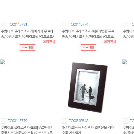
TC00115781
TC00115774
TC
주방아트 글라스액자-해바라기]무료배
주방아트 글라스액자-하늘과벚꽃]무료
주방아트
송/주방시트지/주방아트윌/아트보드/
배송/주방시트지/주방아트윌/아트보
송/주
회원전용
회원전용
주방보드/아트보드
드/주방보드/아트보드
주방보
무료배송
무료배송
TC00115779
TC00300748
TC
주방아트 글라스액자-교회]무료배송/
3x5 다크원목 탁상액자 결혼선물 액자
주방아트
주방시트지/주방아트윌/아트보드/주
소품 거실액자
송/주