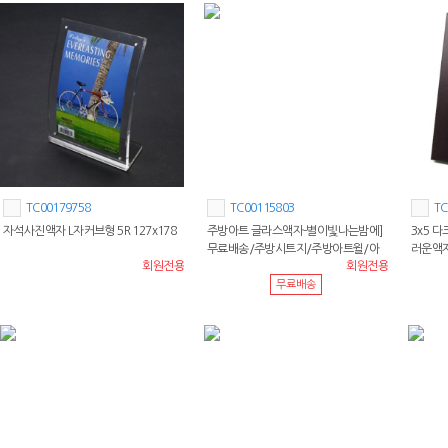
TC00179758
TC00115803
TC
자석사진액자 L자커브형 5R 127x178
주방아트 글라스액자-별이빛나는밤에]
3x5 
무료배송/주방시트지/주방아트윌/아
러운액
회원전용
회원전용
트보드/주방보드/아트보드
무료배송