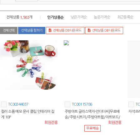
1,502
인기상품순
전체상품
개
낮은가격순
높은가격순
최근등록순
전체선택
선택상품 찜하기
전체상품 DB다운로드
선택상품 DB다운로드
TC00344037
TC00115786
TC
컬러 소품 메모 문서 클립 인테리어 집
주방아트 글라스액자-언더더씨]무료배
자석프레임
게 10P
송/주방시트지/주방아트윌/아트보드/
회원전용
회원전용
주방보드/아트보드
무료배송