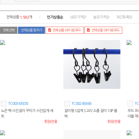
1,502
인기상품순
전체상품
개
낮은가격순
높은가격순
최근등록순
전체선택
선택상품 찜하기
전체상품 DB다운로드
선택상품 DB다운로드
TC00343838
TC00245666
TC
노끈 벽 사진걸이 꾸미기 사진집게 세
걸이형 S집게 S고리 소품 걸이 10P 블
우드 프
트
랙
이블 액
회원전용
회원전용