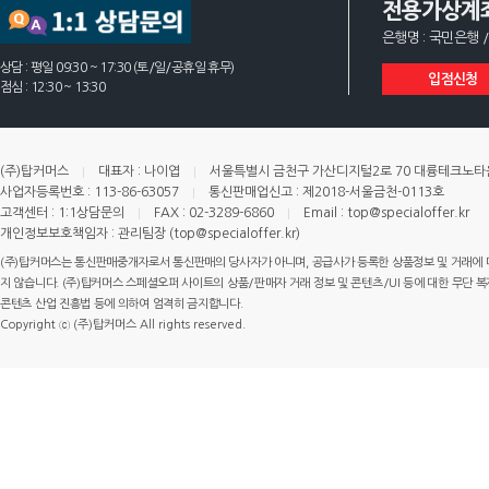
전용가상계
은행명 : 국민은행 /
상담 : 평일 09:30 ~ 17:30 (토/일/공휴일 휴무)
입점신청
점심 : 12:30 ~ 13:30
(주)탑커머스
대표자 : 나이엽
서울특별시 금천구 가산디지털2로 70 대륭테크노타운 
사업자등록번호 : 113-86-63057
통신판매업신고 : 제2018-서울금천-0113호
고객센터 : 1:1상담문의
FAX : 02-3289-6860
Email : top@specialoffer.kr
개인정보보호책임자 : 관리팀장 (top@specialoffer.kr)
(주)탑커머스는 통신판매중개자로서 통신판매의 당사자가 아니며, 공급사가 등록한 상품정보 및 거래에 
지 않습니다. (주)탑커머스 스페셜오퍼 사이트의 상품/판매자 거래 정보 및 콘텐츠/UI 등에 대한 무단 복제
콘텐츠 산업 진흥법 등에 의하여 엄격히 금지합니다.
Copyright ⓒ (주)탑커머스 All rights reserved.