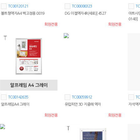
TC00120121
TC00086323
TC
볼트형액자A4 벽고정용 0819
DG 이젤액자4R(세로)] 4527
아트사인 
0148]
회원전용
회원전용
TC00142635
TC00059912
TC
알프레임A4 그레이
유럽피안 3D 지중해 액자
자석액자
회원전용
회원전용