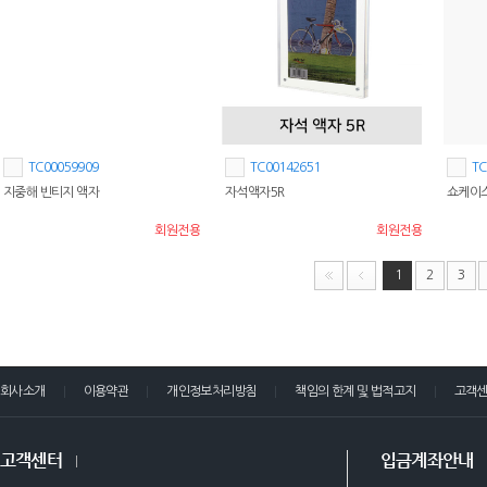
TC00059909
TC00142651
TC
지중해 빈티지 액자
자석액자5R
쇼케이스
회원전용
회원전용
1
2
3
회사소개
이용약관
개인정보처리방침
책임의 한계 및 법적고지
고객
고객센터
입금계좌안내