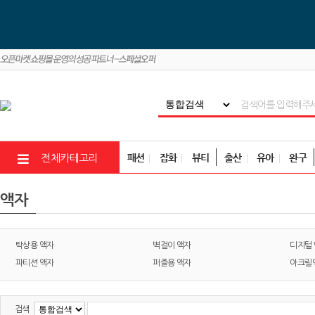
패션
잡화
뷰티
출산
유아
완구
전체카테고리
액자
탁상용 액자
벽걸이 액자
디지털
파티션 액자
퍼즐용 액자
아크릴
검색