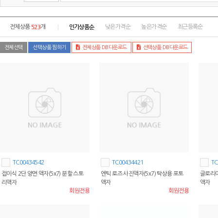
523
인기상품순
전체상품
개
낮은가격순
높은가격순
최근등록순
전체선택
선택상품 찜하기
전체상품 DB다운로드
선택상품 DB다운로드
TC00434542
TC00434421
TC
접이식 2단 양면 액자(5x7) 분할 스토
엔틱 로즈 사진액자(5x7) 탁상용 포토
글로리아
리액자
액자
액자
회원전용
회원전용