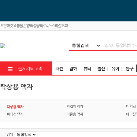
패션
잡화
뷰티
출산
유아
완구
전체카테고리
탁상용 액자
탁상용 액자
벽걸이 액자
디지털
파티션 액자
퍼즐용 액자
아크릴
검색