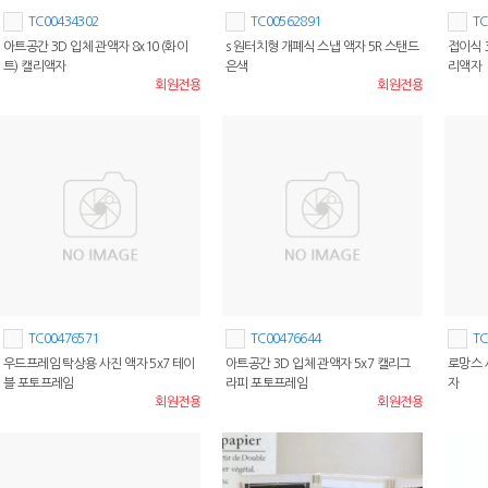
TC00434302
TC00562891
TC
아트공간 3D 입체 관액자 8x10 (화이
s 원터치형 개폐식 스냅 액자 5R 스탠드
접이식 3
트) 캘리액자
은색
리액자
회원전용
회원전용
TC00476571
TC00476644
TC
우드프레임 탁상용 사진 액자 5x7 테이
아트공간 3D 입체 관액자 5x7 캘리그
로망스 
블 포토프레임
라피 포토프레임
자
회원전용
회원전용