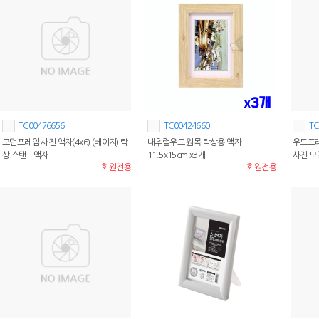
TC00476656
TC00424660
TC
모던프레임 사진 액자(4x6) (베이지) 탁
내추럴우드 원목 탁상용 액자
우드프레
상 스탠드액자
11.5x15cm x3개
사진 
회원전용
회원전용