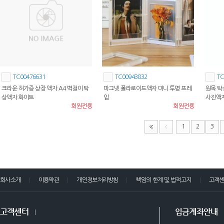
TC00476631
TC00943832
TC
크라운 허가증 상장 액자 A4 벽걸이 탁
마그넷 폴라로이드액자 미니 투명 프레
원목 탁상
상액자 화이트
임
사진액
회원전용
회원전용
1
2
3
회사소개
이용약관
개인정보처리방침
책임의 한계 및 법적고지
고객
고객센터
입금계좌안내