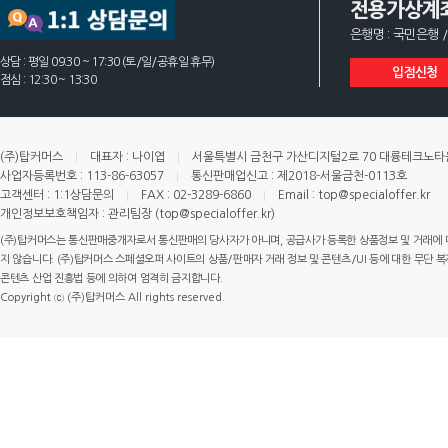
전용가상계
은행명 : 국민은행 /
상담 : 평일 09:30 ~ 17:30 (토/일/공휴일 휴무)
입점신청
점심 : 12:30 ~ 13:30
(주)탑커머스
대표자 : 나이엽
서울특별시 금천구 가산디지털2로 70 대륭테크노타운 
사업자등록번호 : 113-86-63057
통신판매업신고 : 제2018-서울금천-0113호
고객센터 : 1:1상담문의
FAX : 02-3289-6860
Email : top@specialoffer.kr
개인정보보호책임자 : 관리팀장 (top@specialoffer.kr)
(주)탑커머스는 통신판매중개자로서 통신판매의 당사자가 아니며, 공급사가 등록한 상품정보 및 거래에 
지 않습니다. (주)탑커머스 스페셜오퍼 사이트의 상품/판매자 거래 정보 및 콘텐츠/UI 등에 대한 무단 복제
콘텐츠 산업 진흥법 등에 의하여 엄격히 금지합니다.
Copyright ⓒ (주)탑커머스 All rights reserved.