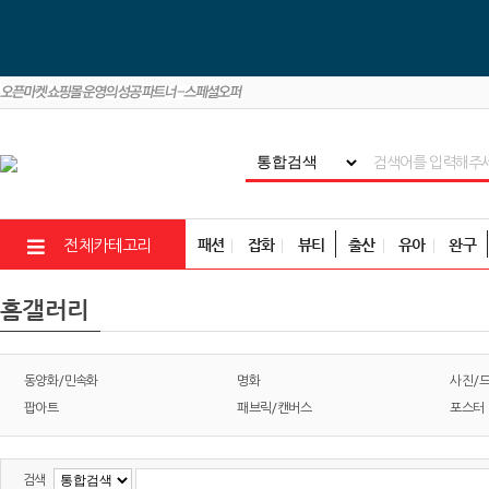
패션
잡화
뷰티
출산
유아
완구
전체카테고리
홈갤러리
동양화/민속화
명화
사진/
팝아트
패브릭/캔버스
포스터
검색