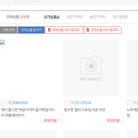
275
인기상품순
전체상품
개
낮은가격순
높은가격순
최근등록순
전체선택
선택상품 찜하기
전체상품 DB다운로드
선택상품 DB다운로드
TC00967605
TC01125024
TC
에커 올스판 벽걸이커버 엘지벽걸이커
핑크풋 컬러 드로잉 쉬운 버전
노프레임
버 무풍에어컨커
현
회원전용
회원전용