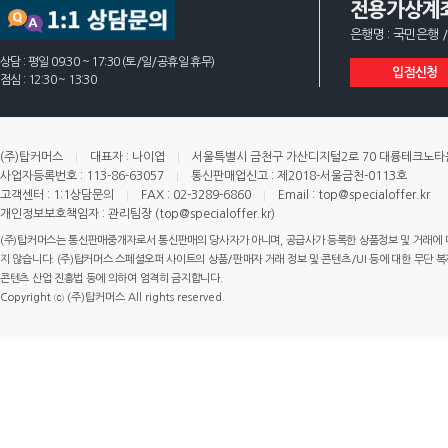
전용가상계
은행명 : 국민은행 /
상담 : 평일 09:30 ~ 17:30 (토/일/공휴일 휴무)
입점신청
점심 : 12:30 ~ 13:30
(주)탑커머스
대표자 : 나이엽
서울특별시 금천구 가산디지털2로 70 대륭테크노타운 
사업자등록번호 : 113-86-63057
통신판매업신고 : 제2018-서울금천-0113호
고객센터 : 1:1상담문의
FAX : 02-3289-6860
Email : top@specialoffer.kr
개인정보보호책임자 : 관리팀장 (top@specialoffer.kr)
(주)탑커머스는 통신판매중개자로서 통신판매의 당사자가 아니며, 공급사가 등록한 상품정보 및 거래에 
지 않습니다. (주)탑커머스 스페셜오퍼 사이트의 상품/판매자 거래 정보 및 콘텐츠/UI 등에 대한 무단 복제
콘텐츠 산업 진흥법 등에 의하여 엄격히 금지합니다.
Copyright ⓒ (주)탑커머스 All rights reserved.