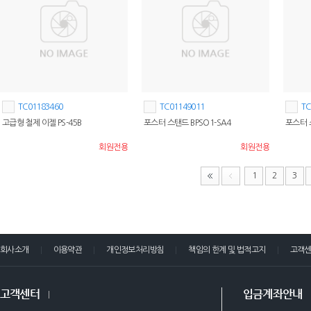
TC01183460
TC01149011
TC
고급형 철제 이젤 PS-45B
포스터 스탠드 BPSO1-SA4
포스터 스
회원전용
회원전용
1
2
3
회사소개
이용약관
개인정보처리방침
책임의 한계 및 법적고지
고객
고객센터
입금계좌안내