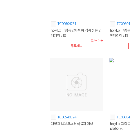
TC00604731
TC00604
holylux 그림 동양화 민화 액자 선물 인
holylux 그
테리어 c10
인테리어 c15
회원전용
무료배송
TC00540324
TC00604
대형 패브릭 포스터 식물과 여성 L
holylux 그
테리어 c2