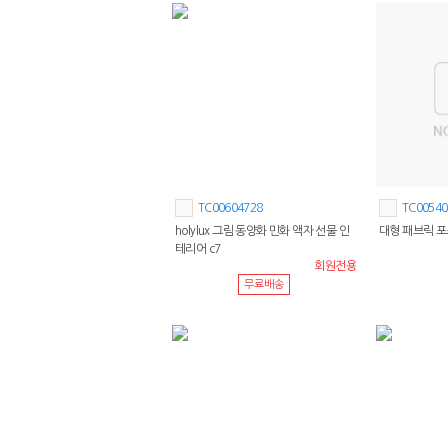
TC00604728
TC00540
holylux 그림 동양화 민화 액자 선물 인
대형 패브릭 포
테리어 c7
회원전용
무료배송