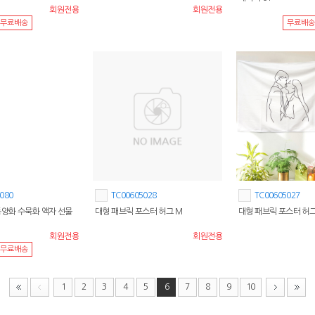
회원전용
회원전용
무료배송
무료배송
080
TC00605028
TC00605027
림 동양화 수묵화 액자 선물
대형 패브릭 포스터 허그 M
대형 패브릭 포스터 허그
회원전용
회원전용
무료배송
1
2
3
4
5
6
7
8
9
10