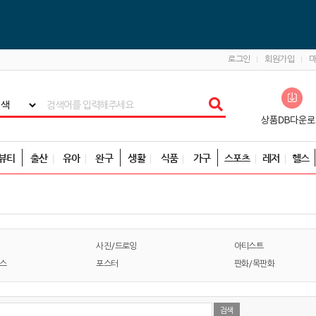
로그인
회원가입
뷰티
출산
유아
완구
생활
식품
가구
스포츠
레저
헬스
사진/드로잉
아티스트
스
포스터
판화/목판화