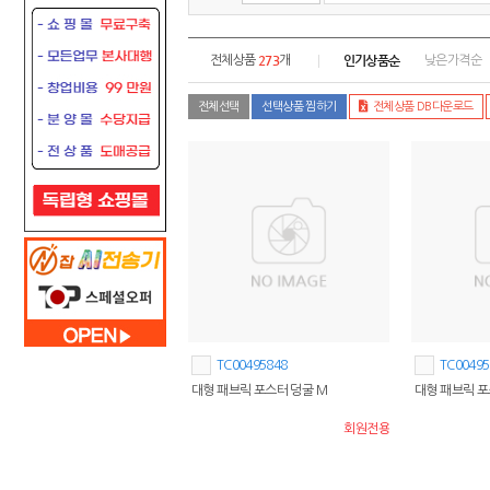
273
인기상품순
전체상품
개
낮은가격순
전체선택
선택상품 찜하기
전체상품 DB다운로드
TC00495848
TC00495
대형 패브릭 포스터 덩굴 M
대형 패브릭 포
회원전용