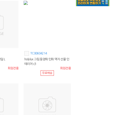
TC00604214
일 L
holylux 그림 동양화 민화 액자 선물 인
테리어 c3
회원전용
회원전용
무료배송