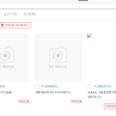
높은가격순
최근등록순
선택상품 DB다운로드
849
TC00495852
TC00604734
스터 덩굴 L
대형 패브릭 포스터 바라보기 L
holylux 그림 동양화 
테리어 c13
회원전용
회원전용
무료배송