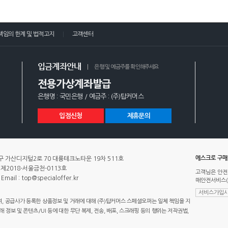
책임의 한계 및 법적고지
고객센터
입금계좌안내
은행 및 예금주를 확인해주세요
전용가상계좌발급
은행명 : 국민은행 / 예금주 : (주)탑커머스
입점신청
제휴문의
에스크로 구
 가산디지털2로 70 대륭테크노타운 19차 511호
제2018-서울금천-0113호
고객님은 안전
Email : top@specialoffer.kr
매안전서비스(
서비스가입사
 공급사가 등록한 상품정보 및 거래에 대해 (주)탑커머스 스페셜오퍼는 일체 책임을 지
정보 및 콘텐츠/UI 등에 대한 무단 복제, 전송, 배포, 스크래핑 등의 행위는 저작권법,