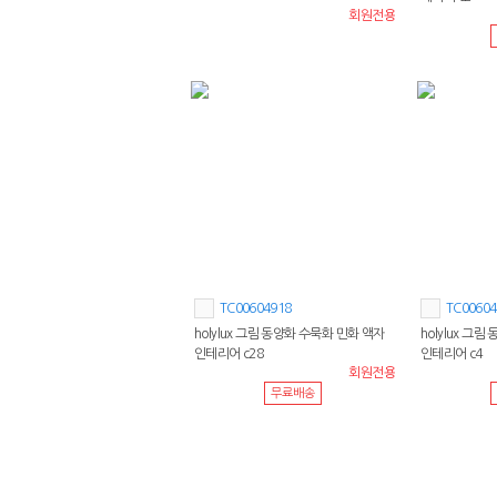
회원전용
TC00604918
TC00604
holylux 그림 동양화 수묵화 민화 액자
holylux 그
인테리어 c28
인테리어 c4
회원전용
무료배송