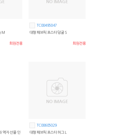
TC00495847
 M
대형 패브릭 포스터 덩굴 S
회원전용
회원전용
TC00605029
민화 액자 선물 인
대형 패브릭 포스터 허그 L