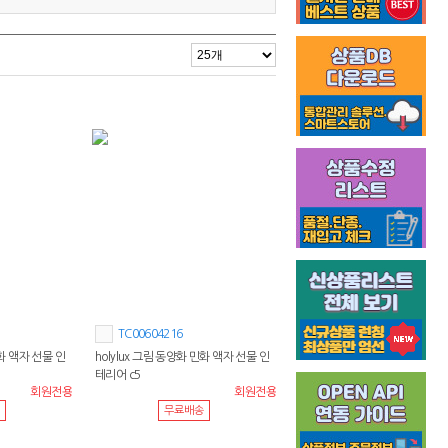
TC00604216
민화 액자 선물 인
holylux 그림 동양화 민화 액자 선물 인
테리어 c5
회원전용
회원전용
무료배송