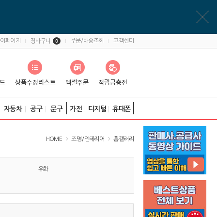
마이페이지
주문/배송조회
고객센터
장바구니
0
자동차
공구
문구
가전
디지털
휴대폰
HOME
조명/인테리어
홈갤러리
유화