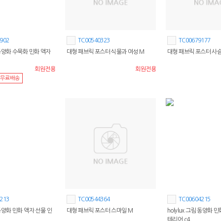
902
TC00540323
TC00679177
림 동양화 수묵화 민화 액자
대형 패브릭 포스터 식물과 여성 M
대형 패브릭 포스터 사슴
회원전용
회원전용
무료배송
213
TC00544364
TC00604215
림 동양화 민화 액자 선물 인
대형 패브릭 포스터 스마일 M
holylux 그림 동양화 
테리어 c4