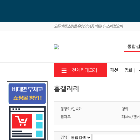
패션
잡화
전체카테고리
홈갤러리
동양화/민속화
명화
팝아트
패브릭/캔버
검색