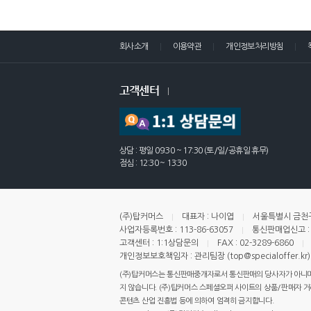
회사소개
이용약관
개인정보처리방침
고객센터
상담 : 평일 09:30 ~ 17:30 (토/일/공휴일 휴무)
점심 : 12:30 ~ 13:30
(주)탑커머스
대표자 : 나이엽
서울특별시 금천구
사업자등록번호 : 113-86-63057
통신판매업신고 : 
고객센터 : 1:1상담문의
FAX : 02-3289-6860
개인정보보호책임자 : 관리팀장 (top@specialoffer.kr)
(주)탑커머스는 통신판매중개자로서 통신판매의 당사자가 아니며,
지 않습니다. (주)탑커머스 스페셜오퍼 사이트의 상품/판매자 거래 
콘텐츠 산업 진흥법 등에 의하여 엄격히 금지합니다.