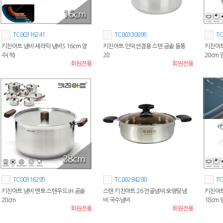
TC00316241
TC00330895
TC
키친아트 냄비 세라믹 냄비S 16cm 양
키친아트 인덕션겸용 스텐 곰솥 들통
키친아트
수(적)
28
20cm
회원전용
회원전용
TC00316295
TC00294280
TC
키친아트 냄비 멘토 스텐우드 IH 곰솥
스텐 키친아트 26 전골냄비 오뎅탕냄
키친아트
28cm
비 국수냄비
18cm
회원전용
회원전용