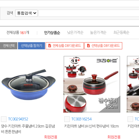
검색
161
인기상품순
전체상품
개
낮은가격순
높은가격순
최근등록순
전체선택
선택상품 찜하기
전체상품 DB다운로드
선택상품 DB다운로드
TC00294352
TC00316254
TC
양수 키친아트 주물냄비 28cm 깊은냄
키친아트 냄비 IH 신비 편수냄비 18cm
키친아트
비 튼튼한냄비
회원전용
회원전용