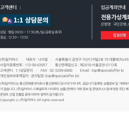
고객센터
입금계좌안내
전용가상계
은행명 : 국민은행 /
상담 : 평일 09:30 ~ 17:30 (토/일/공휴일 휴무)
입점신청
점심 : 12:30 ~ 13:30
(주)탑커머스
대표자 : 나이엽
서울특별시 금천구 가산디지털2로 70 대륭테크노타운 
사업자등록번호 : 113-86-63057
통신판매업신고 : 제2018-서울금천-0113호
고객센터 : 1:1상담문의
FAX : 02-3289-6860
Email : top@specialoffer.kr
개인정보보호책임자 : 관리팀장 (top@specialoffer.kr)
(주)탑커머스는 통신판매중개자로서 통신판매의 당사자가 아니며, 공급사가 등록한 상품정보 및 거래에 
지 않습니다. (주)탑커머스 스페셜오퍼 사이트의 상품/판매자 거래 정보 및 콘텐츠/UI 등에 대한 무단 복제
콘텐츠 산업 진흥법 등에 의하여 엄격히 금지합니다.
Copyright ⓒ (주)탑커머스 All rights reserved.