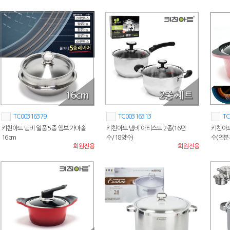
TC00316379
TC00316313
TC
키친아트 냄비 일품 5중 엠보 가마솥
키친아트 냄비 아티스트 2종(16편
키친아트
16cm
수/18양수)
수(연분
회원전용
회원전용