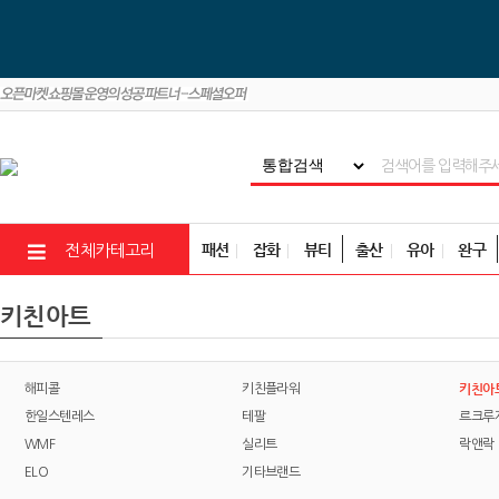
패션
잡화
뷰티
출산
유아
완구
전체카테고리
키친아트
키친아
해피콜
키친플라워
한일스텐레스
테팔
르크루
WMF
실리트
락앤락
ELO
기타브랜드