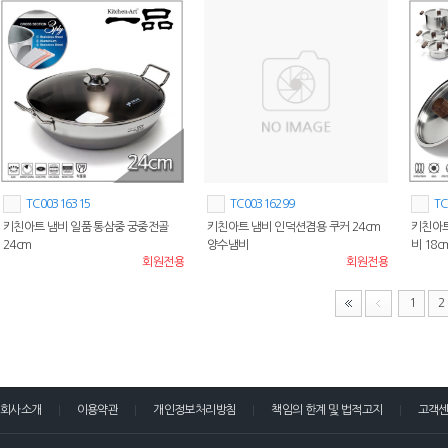
TC00316315
TC00316299
TC
키친아트 냄비 일품 통삼중 궁중전골
키친아트 냄비 인덕션겸용 쿠커 24cm
키친아트
24cm
양수냄비
비 18c
회원전용
회원전용
1
2
회사소개
이용약관
개인정보처리방침
책임의 한계 및 법적고지
고객