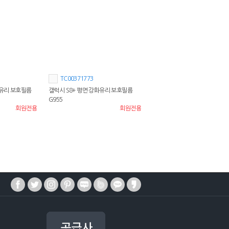
TC00371773
화유리 보호필름
갤럭시 S8+ 평면 강화유리 보호필름
G955
회원전용
회원전용