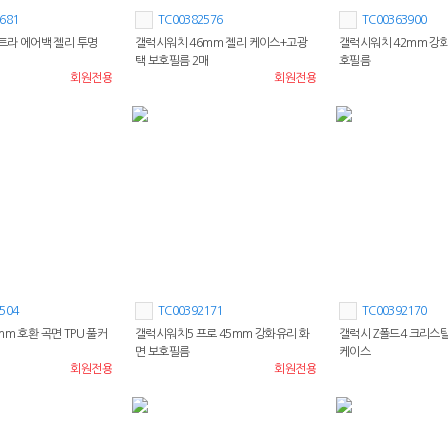
681
TC00382576
TC00363900
울트라 에어백 젤리 투명
갤럭시워치 46mm 젤리 케이스+고광
갤럭시워치 42mm 강
택 보호필름 2매
호필름
회원전용
회원전용
504
TC00392171
TC00392170
m 호환 곡면 TPU 풀커
갤럭시워치5 프로 45mm 강화유리 화
갤럭시 Z폴드4 크리스탈
면 보호필름
케이스
회원전용
회원전용