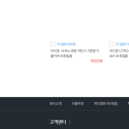
TC00413393
TC00371
아이폰 14 Plus 호환 저반사 지문방지
아이폰12 PR
풀커버 보호필름
유리 보호필름
회원전용
회사소개
이용약관
개인정보처리방침
고객센터