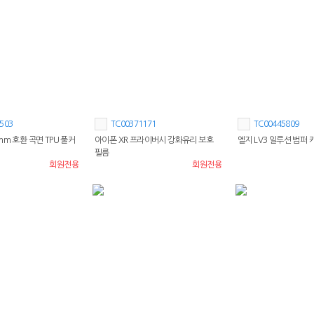
503
TC00371171
TC00445809
m 호환 곡면 TPU 풀커
아이폰 XR 프라이버시 강화유리 보호
엘지 LV3 일루션 범퍼
필름
회원전용
회원전용