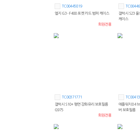
TC00445819
TC00446
엘지 G3 - F400 포켓 카드 범퍼 케이스
갤럭시 S23 
케이스
회원전용
TC00371771
TC00413
갤럭시 S10+ 평면 강화유리 보호필름
애플워치8 41m
G975
버 보호필름
회원전용