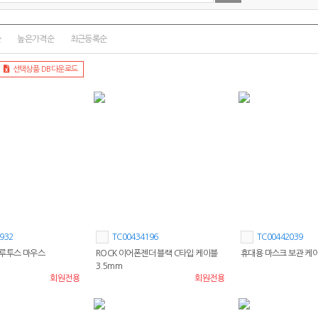
순
높은가격순
최근등록순
선택상품 DB다운로드
932
TC00434196
TC00442039
블루투스 마우스
ROCK 이어폰젠더 블랙 C타입 케이블
휴대용 마스크 보관 케이스 
3.5mm
회원전용
회원전용