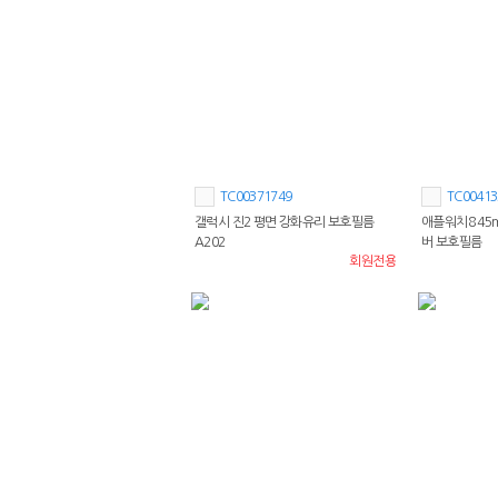
TC00371749
TC00413
갤럭시 진2 평면 강화유리 보호필름
애플워치8 45m
A202
버 보호필름
회원전용