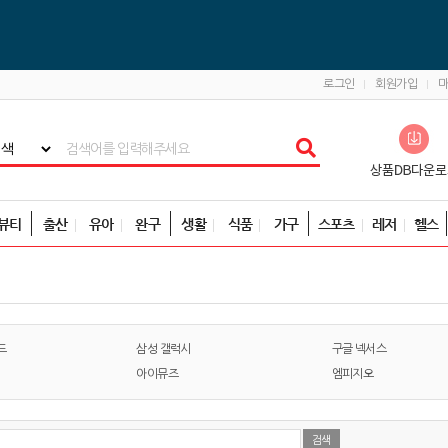
로그인
회원가입
뷰티
출산
유아
완구
생활
식품
가구
스포츠
레저
헬스
드
삼성 갤럭시
구글 넥서스
아이뮤즈
엠피지오