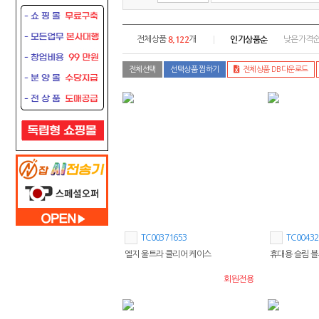
8,122
인기상품순
전체상품
개
낮은가격
전체선택
선택상품 찜하기
전체상품 DB다운로드
TC00371653
TC00432
엘지 울트라 클리어 케이스
휴대용 슬림 
회원전용