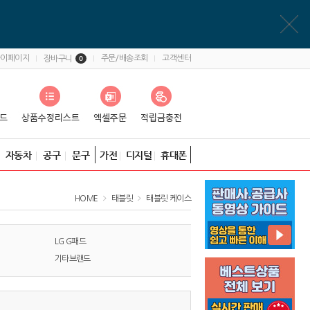
마이페이지
주문/배송조회
고객센터
장바구니
0
자동차
공구
문구
가전
디지털
휴대폰
HOME
태블릿
태블릿 케이스
LG G패드
기타브랜드