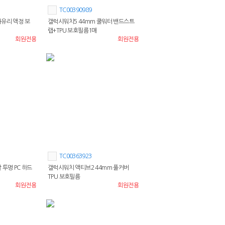
TC00390989
화유리 액정 보
갤럭시워치5 44mm 쿨워터 밴드스트
랩+TPU 보호필름1매
회원전용
회원전용
TC00363923
 투명 PC 하드
갤럭시워치 액티브2 44mm 풀커버
TPU 보호필름
회원전용
회원전용