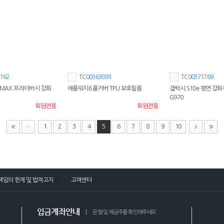
162
TC00363891
TC00371769
OMAX 프라이버시 강화
애플워치6 풀커버 TPU 보호필름
갤럭시 S10e 평면 강
G970
회원전용
회원전용
1
2
3
4
5
6
7
8
9
10
책임의 한계 및 법적고지
고객센터
입금계좌안내
은행 및 예금주를 확인해주세요