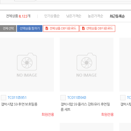
8,122
최근등록순
전체상품
개
인기상품순
낮은가격순
높은가격순
전체선택
선택상품 찜하기
전체상품 DB다운로드
선택상품 DB다운로드
TC01185951
TC01185943
TC
갤럭시탭 S9 후면 보호필름
갤럭시탭 S9 플러스 강화유리 후면필
갤럭시탭
름 세트
회원전용
회원전용