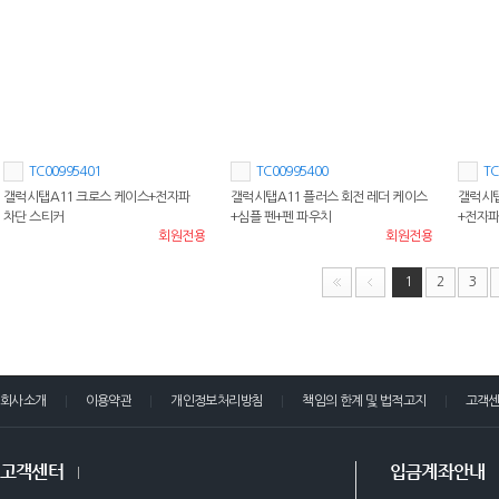
TC00995401
TC00995400
TC
갤럭시탭A11 크로스 케이스+전자파
갤럭시탭A11 플러스 회전 레더 케이스
갤럭시탭
차단 스티커
+심플 펜+펜 파우치
+전자파
회원전용
회원전용
1
2
3
회사소개
이용약관
개인정보처리방침
책임의 한계 및 법적고지
고객
고객센터
입금계좌안내