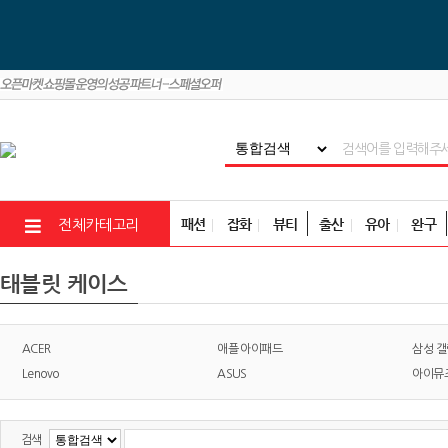
패션
잡화
뷰티
출산
유아
완구
전체카테고리
태블릿 케이스
ACER
애플 아이패드
삼성 
Lenovo
ASUS
아이뮤
검색