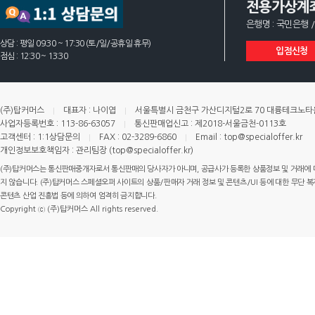
전용가상계
은행명 : 국민은행 /
상담 : 평일 09:30 ~ 17:30 (토/일/공휴일 휴무)
입점신청
점심 : 12:30 ~ 13:30
(주)탑커머스
대표자 : 나이엽
서울특별시 금천구 가산디지털2로 70 대륭테크노타운 
사업자등록번호 : 113-86-63057
통신판매업신고 : 제2018-서울금천-0113호
고객센터 : 1:1상담문의
FAX : 02-3289-6860
Email : top@specialoffer.kr
개인정보보호책임자 : 관리팀장 (top@specialoffer.kr)
(주)탑커머스는 통신판매중개자로서 통신판매의 당사자가 아니며, 공급사가 등록한 상품정보 및 거래에 
지 않습니다. (주)탑커머스 스페셜오퍼 사이트의 상품/판매자 거래 정보 및 콘텐츠/UI 등에 대한 무단 복제
콘텐츠 산업 진흥법 등에 의하여 엄격히 금지합니다.
Copyright ⓒ (주)탑커머스 All rights reserved.