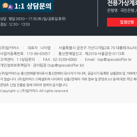
전용가상계
은행명 : 국민은행 /
상담 : 평일 09:30 ~ 17:30 (토/일/공휴일 휴무)
입점신청
점심 : 12:30 ~ 13:30
(주)탑커머스
대표자 : 나이엽
서울특별시 금천구 가산디지털2로 70 대륭테크노타운 
사업자등록번호 : 113-86-63057
통신판매업신고 : 제2018-서울금천-0113호
고객센터 : 1:1상담문의
FAX : 02-3289-6860
Email : top@specialoffer.kr
개인정보보호책임자 : 관리팀장 (top@specialoffer.kr)
(주)탑커머스는 통신판매중개자로서 통신판매의 당사자가 아니며, 공급사가 등록한 상품정보 및 거래에 
지 않습니다. (주)탑커머스 스페셜오퍼 사이트의 상품/판매자 거래 정보 및 콘텐츠/UI 등에 대한 무단 복제
콘텐츠 산업 진흥법 등에 의하여 엄격히 금지합니다.
Copyright ⓒ (주)탑커머스 All rights reserved.