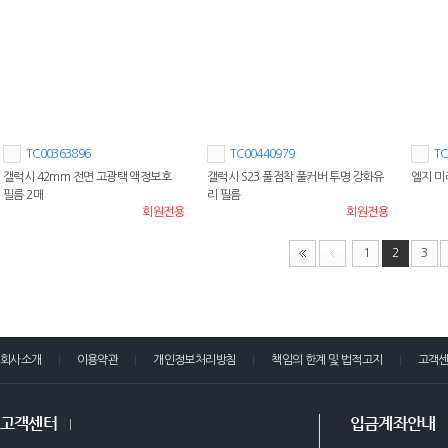
TC00363896
TC00440979
TC
갤럭시 42mm 전면 고광택 액정보호
갤럭시 S23 풀점착 풀커버 투명 강화유
엘지 미
필름 2매
리 필름
회원전용
회원전용
1
2
3
회사소개
이용약관
개인정보처리방침
책임의 한계 및 법적고지
고객
고객센터
입금계좌안내