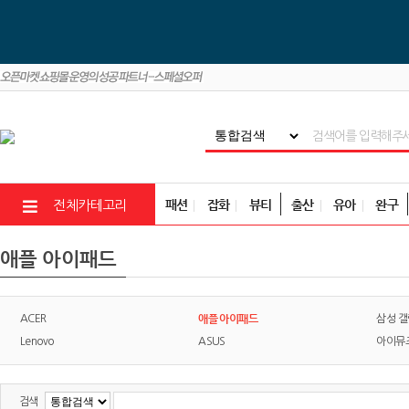
패션
잡화
뷰티
출산
유아
완구
전체카테고리
애플 아이패드
애플 아이패드
ACER
삼성 
Lenovo
ASUS
아이뮤
검색