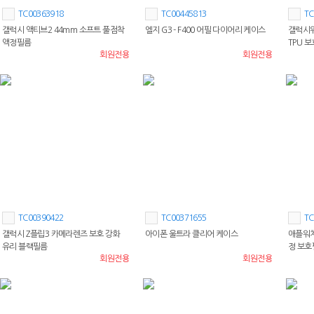
TC00363918
TC00445813
TC
갤럭시 액티브2 44mm 소프트 풀점착
엘지 G3 - F400 어필 다이어리 케이스
갤럭시워
액정필름
TPU 
회원전용
회원전용
TC00390422
TC00371655
TC
갤럭시 Z플립3 카메라렌즈 보호 강화
아이폰 울트라 클리어 케이스
애플워치
유리 블랙필름
정 보호
회원전용
회원전용