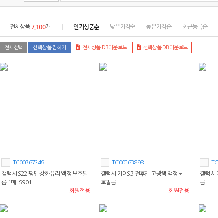
7,100
인기상품순
전체상품
개
낮은가격순
높은가격순
최근등록순
전체선택
선택상품 찜하기
전체상품 DB다운로드
선택상품 DB다운로드
TC00367249
TC00363898
TC
갤럭시 S22 평면 강화유리 액정 보호필
갤럭시 기어S3 전후면 고광택 액정보
갤럭시 
름 1매_S901
호필름
름
회원전용
회원전용