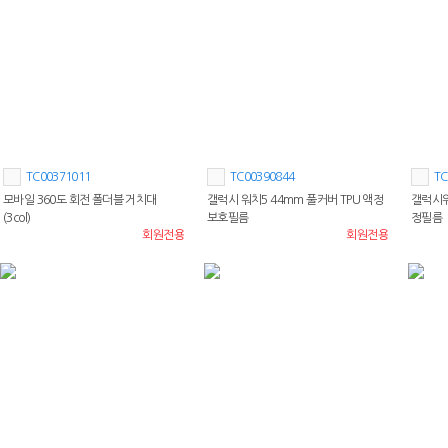
TC00371011
TC00390844
TC
모바일 360도 회전 폴더블 거치대
갤럭시 워치5 44mm 풀커버 TPU 액정
갤럭시워
(3col)
보호필름
정필름
회원전용
회원전용