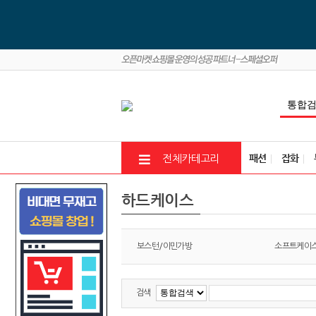
패션
잡화
전체카테고리
하드케이스
보스턴/이민가방
소프트케이
검색