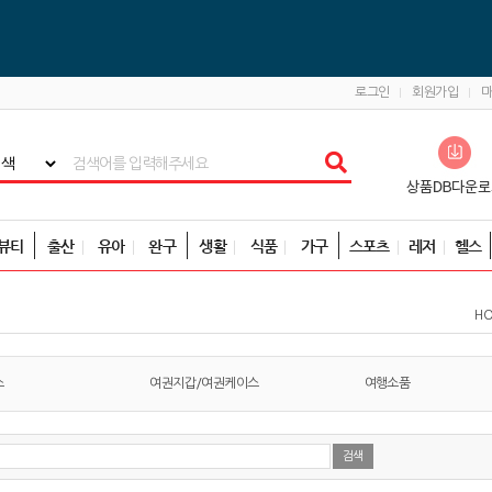
로그인
회원가입
뷰티
출산
유아
완구
생활
식품
가구
스포츠
레저
헬스
H
스
여권지갑/여권케이스
여행소품