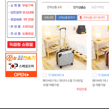
4
인기상품순
전체상품
개
낮은가격순
전체선택
선택상품 찜하기
전체상품 DB다운로드
TC00434314
TC00434
페이버릿 미니 캐리어 소형 기내반입
페이버릿 미니 
18형 여행가방
일 여행가방
회원전용