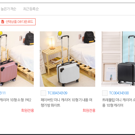
높은가격순
최근등록순
선택상품 DB다운로드
311
TC00434309
TC00434308
캐리어 18형 소형 1박2
페이버릿 미니 캐리어 18형 기내용 여
트래블럽 미니 캐리어 
행가방 화이트
용 18형 캐리어
회원전용
회원전용