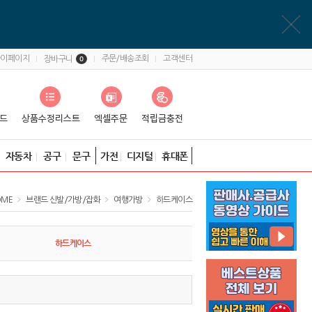
마이페이지
주문/배송조회
고객센터
장바구니
0
자동차
공구
문구
가전
디지털
휴대폰
OME
브랜드 신발/가방/잡화
여행가방
하드케이스
하드케이스