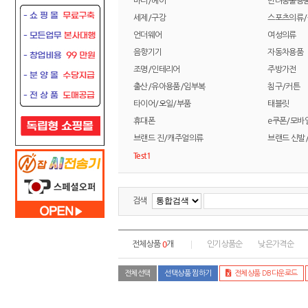
바디/헤어
반려동물용
세제/구강
스포츠의류
언더웨어
여성의류
음향기기
자동차용품
조명/인테리어
주방가전
출산/유아용품/임부복
침구/커튼
타이어/오일/부품
태블릿
휴대폰
e쿠폰/모바
브랜드 진/캐주얼의류
브랜드 신발
Test1
검색
0
전체상품
개
인기상품순
낮은가격순
전체선택
선택상품 찜하기
전체상품 DB다운로드