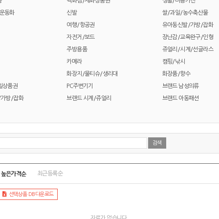
품
백화점/제화상품권
생활/미용가전
/운동화
신발
쌀/과일/농수축산물
여행/항공권
유아동신발/가방/잡화
자전거/보드
장난감/교육완구/인형
주방용품
쥬얼리/시계/선글라스
카메라
캠핑/낚시
화장지/물티슈/생리대
화장품/향수
일상품권
PC주변기기
브랜드 남성의류
/가방/잡화
브랜드 시계/쥬얼리
브랜드 아동패션
높은가격순
최근등록순
선택상품 DB다운로드
자료가 없습니다.