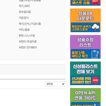
생활/욕실/수납용품
악기/취미
유아동의류
저장장치
즉석/간식/가공식품
커피/음료
휘트니스/수영
브랜드 여성의류
브랜드 언더웨어