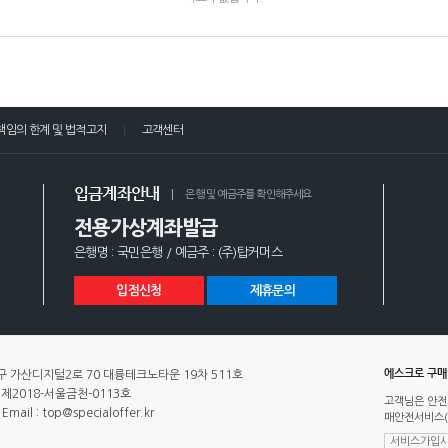
책임의 한계 및 법적고지
고객센터
입금계좌안내
은행 및 예금주를 확인해주세요
전용가상계좌발급
은행명 : 국민은행 / 예금주 : (주)탑커머스
입점신청
제휴문의
에스크로 구
 가산디지털2로 70 대륭테크노타운 19차 511호
제2018-서울금천-0113호
고객님은 안전
Email : top@specialoffer.kr
매안전서비스(
서비스가입사