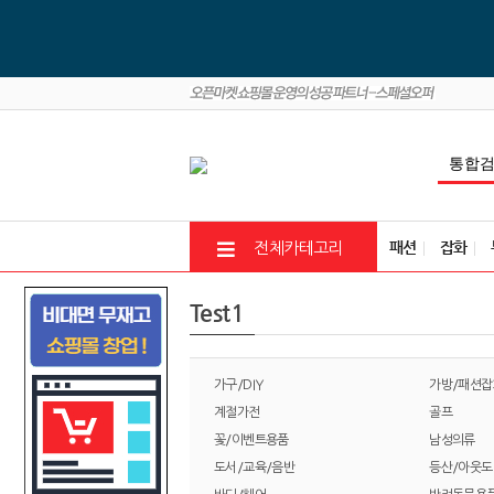
패션
잡화
전체카테고리
Test1
가구/DIY
가방/패션잡
계절가전
골프
꽃/이벤트용품
남성의류
도서/교육/음반
등산/아웃도