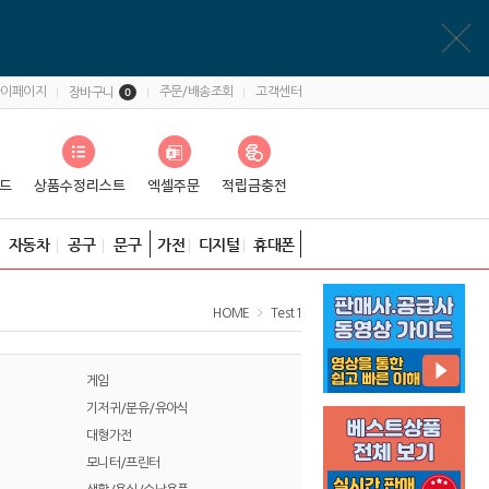
마이페이지
주문/배송조회
고객센터
장바구니
0
자동차
공구
문구
가전
디지털
휴대폰
HOME
Test1
게임
기저귀/분유/유아식
대형가전
모니터/프린터