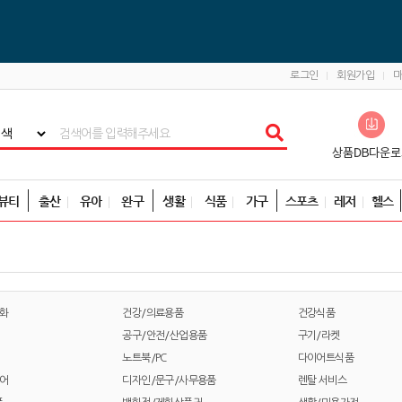
로그인
회원가입
뷰티
출산
유아
완구
생활
식품
가구
스포츠
레저
헬스
화
건강/의료용품
건강식품
공구/안전/산업용품
구기/라켓
노트북/PC
다이어트식품
어
디자인/문구/사무용품
렌탈 서비스